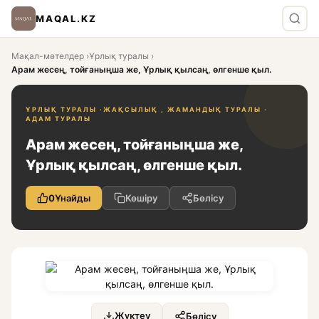
MAQAL.KZ
Мақал-мәтелдер
›
Ұрлық туралы
›
Арам жесең, тойғаныңша же, Ұрлық қылсаң, өлгенше қыл.
ҰРЛЫҚ ТУРАЛЫ ·
ЖАҚСЫЛЫҚ , ЖАМАНДЫҚ ТУРАЛЫ ·
АДАМ ТУРАЛЫ
Арам жесең, тойғаныңша же,
Ұрлық қылсаң, өлгенше қыл.
0
Ұнайды
Көшіру
Бөлісу
Жүктеу
Бөлісу