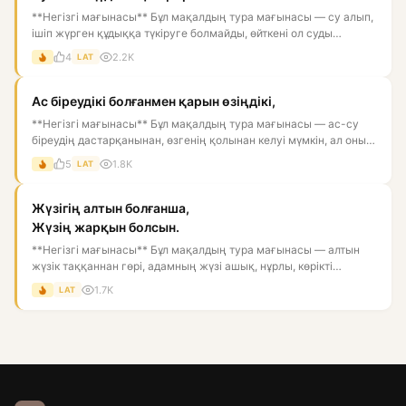
**Негізгі мағынасы** Бұл мақалдың тура мағынасы — су алып,
ішіп жүрген құдыққа түкіруге болмайды, өйткені ол суды
ластай...
4
2.2K
LAT
Ас біреудікі болғанмен қарын өзіңдікі,
**Негізгі мағынасы** Бұл мақалдың тура мағынасы — ас-су
біреудің дастарқанынан, өзгенің қолынан келуі мүмкін, ал оны
қор...
5
1.8K
LAT
Жүзігің алтын болғанша,
Жүзің жарқын болсын.
**Негізгі мағынасы** Бұл мақалдың тура мағынасы — алтын
жүзік таққаннан гөрі, адамның жүзі ашық, нұрлы, көрікті
болғаны...
1.7K
LAT