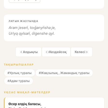
ЛАТЫН ЖАЗУЫНДА
Aram jeseń, toıǵanyńsha je,
Urlyq qylsań, ólgenshe qyl.
Алдыңғы
Кездейсоқ
Келесі
ТАҚЫРЫПШАЛАР
#Ұрлық туралы
#Жақсылық , Жамандық туралы
#Адам туралы
ҰҚСАС МАҚАЛ-МӘТЕЛДЕР
Өсер елдің баласы,