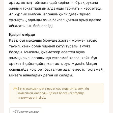
арамдықтың тойғызғандай көрінетін, бірақ рухани
зиянын тоқтатпайтын алдамшы табиғатын көрсетеді.
Ал «ұрлық қылсаң, өлгенше қыл» деген тіркес
ұрлықтың адамды өзіне байлап қоятын ауыр әдетке
айналатынын бейнелейді.
Қазіргі өмірде
Қазір бұл мақалды біреудің жалған жолмен табыс
тауып, кейін соған үйреніп кетуі туралы айтуға
болады. Мысалы, қызметкер есептен ақша
жымқырып, алғашында ұсталмай қалса, кейін бұл
әрекетті қайта-қайта жалғастыруы мүмкін. Мақал
осындайда «бір рет басталған адал емес іс тоқтамай,
мінезге айналады» деген ой салады.
Бұл мақалдың мағынасы жасанды интеллекттің
көмегімен жасалды. Қажет болған жағдайда
түзетулер енгізіңіз.
Түзету ұсыну