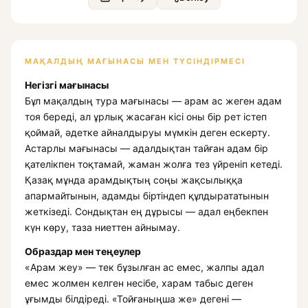
МАҚАЛДЫҢ МАҒЫНАСЫ МЕН ТҮСІНДІРМЕСІ
Негізгі мағынасы
Бұл мақалдың тура мағынасы — арам ас жеген адам
тоя береді, ал ұрлық жасаған кісі оны бір рет істеп
қоймай, әдетке айналдыруы мүмкін деген ескерту.
Астарлы мағынасы — адалдықтан тайған адам бір
қателікпен тоқтамай, жаман жолға тез үйреніп кетеді.
Қазақ мұнда арамдықтың соңы жақсылыққа
апармайтынын, адамды біртіндеп құлдырататынын
жеткізеді. Сондықтан ең дұрысы — адал еңбекпен
күн көру, таза ниеттен айнымау.
Образдар мен теңеулер
«Арам жеу» — тек бұзылған ас емес, жалпы адал
емес жолмен келген несібе, харам табыс деген
ұғымды білдіреді. «Тойғаныңша же» дегені —