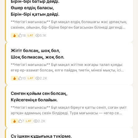
Бірін-бірі батыр дейді.
Өшер елдің баласы,
Бірін-бірі қатын дейді.
**Негізгі мағынасы** Бұл мақал елдің болашағы жас ұрпақтың
сөзінен, ойынан, бір-біріне берген бағасынан білінеді дегенді...
18
5.1K
LAT
Жігіт болсаң, шоқ бол,
Шоқ болмасаң, жоқ бол.
**Негізгі мағынасы** Бұл мақал жігітке жоғары талап қояды:
егер ер-азамат болсаң, елге пайдаң тиетін, мінезі мықты, ісі...
10
2.2K
LAT
Сенген қойым сен болсаң,
Күйсегеніңе болайын.
**Негізгі мағынасы** Бұл мақал біреуге қатты сеніп, соған үміт
артқан адамның сөзін білдіреді. Тура мағынасы — «егер се...
7
2.2K
LAT
Су ішкен құдығыңа түкірме.