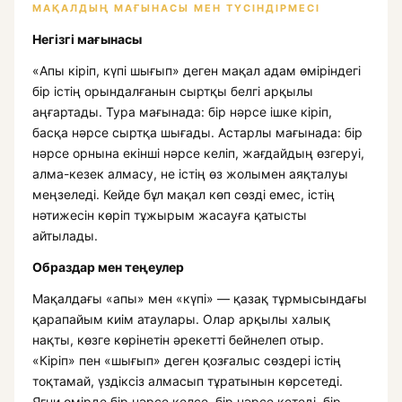
МАҚАЛДЫҢ МАҒЫНАСЫ МЕН ТҮСІНДІРМЕСІ
Негізгі мағынасы
«Апы кіріп, күпі шығып» деген мақал адам өміріндегі
бір істің орындалғанын сыртқы белгі арқылы
аңғартады. Тура мағынада: бір нәрсе ішке кіріп,
басқа нәрсе сыртқа шығады. Астарлы мағынада: бір
нәрсе орнына екінші нәрсе келіп, жағдайдың өзгеруі,
алма-кезек алмасу, не істің өз жолымен аяқталуы
меңзеледі. Кейде бұл мақал көп сөзді емес, істің
нәтижесін көріп тұжырым жасауға қатысты
айтылады.
Образдар мен теңеулер
Мақалдағы «апы» мен «күпі» — қазақ тұрмысындағы
қарапайым киім атаулары. Олар арқылы халық
нақты, көзге көрінетін әрекетті бейнелеп отыр.
«Кіріп» пен «шығып» деген қозғалыс сөздері істің
тоқтамай, үздіксіз алмасып тұратынын көрсетеді.
Яғни өмірде бір нәрсе келсе, бір нәрсе кетеді, бір