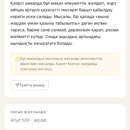
Қазіргі заманда бұл мақал әлеуметтік желідегі, жұрт
айтқан әртүрлі қауесетті тексеріп барып қабылдау
керегін еске салады. Мысалы, бір қалада «мына
жерден үлкен қазына табылыпты» деген әңгіме
тараса, бәріне сене салмай, дереккөзін қарап, ресми
мәліметті күтеді. Сонда аңыздың артындағы
шындықты ажыратуға болады.
Бұл мақалдың мағынасы жасанды интеллекттің
көмегімен жасалды. Қажет болған жағдайда
түзетулер енгізіңіз.
Түзету ұсыну
ЛАТЫН ЖАЗУЫНДА
Ańyz túbi - aqıqat.