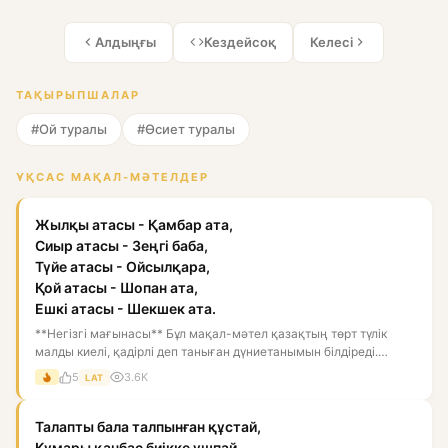
Алдыңғы
Кездейсоқ
Келесі
ТАҚЫРЫПШАЛАР
#Ой туралы
#Өсиет туралы
ҰҚСАС МАҚАЛ-МӘТЕЛДЕР
Жылқы атасы - Қамбар ата,
Сиыр атасы - Зеңгі баба,
Түйе атасы - Ойсылқара,
Қой атасы - Шопан ата,
Ешкі атасы - Шекшек ата.
**Негізгі мағынасы** Бұл мақал-мәтел қазақтың төрт түлік
малды киелі, қадірлі деп таныған дүниетанымын білдіреді.
Мұнда...
5
3.6K
LAT
Талапты бала талпынған құстай,
Құмары қанбас биікке ұшпай.