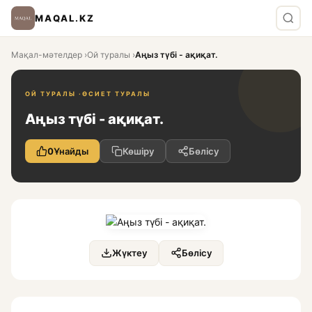
MAQAL.KZ
Мақал-мәтелдер
›
Ой туралы
›
Аңыз түбі - ақиқат.
ОЙ ТУРАЛЫ ·
ӨСИЕТ ТУРАЛЫ
Аңыз түбі - ақиқат.
0
Ұнайды
Көшіру
Бөлісу
Жүктеу
Бөлісу