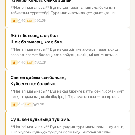
**Негізгі мағынасы** Бұл мақал талапты, ынталы баланың
табиғатын суреттейді. Тура мағынасында құс қанат қағып,
биікке ұм...
10
2.5K
LAT
Жігіт болсаң, шоқ бол,
Шоқ болмасаң, жоқ бол.
**Негізгі мағынасы** Бұл мақал жігітке жоғары талап қояды:
егер ер-азамат болсаң, елге пайдаң тиетін, мінезі мықты, ісі...
10
2.2K
LAT
Сенген қойым сен болсаң,
Күйсегеніңе болайын.
**Негізгі мағынасы** Бұл мақал біреуге қатты сеніп, соған үміт
артқан адамның сөзін білдіреді. Тура мағынасы — «егер се...
7
2.2K
LAT
Су ішкен құдығыңа түкірме.
**Негізгі мағынасы** Бұл мақалдың тура мағынасы — су алып,
ішіп жүрген құдыққа түкіруге болмайды, өйткені ол суды