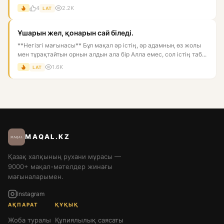
ластай...
4
2.2K
LAT
Ұшарын жел, қонарын сай біледі.
**Негізгі мағынасы** Бұл мақал әр істің, әр адамның өз жолы
мен тұрақтайтын орнын алдын ала бір Алла емес, сол істің таб...
1.6K
LAT
MAQAL.KZ
Қазақ халқының рухани мұрасы —
9000+ мақал-мәтелдер жинағы
мағыналарымен.
Instagram
АҚПАРАТ
ҚҰҚЫҚ
Жоба туралы
Құпиялылық саясаты