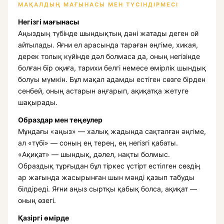
МАҚАЛДЫҢ МАҒЫНАСЫ МЕН ТҮСІНДІРМЕСІ
Негізгі мағынасы
Аңыздың түбінде шындықтың дәні жатады деген ой
айтылады. Яғни ел арасында тараған әңгіме, хикая,
дерек толық күйінде дәл болмаса да, оның негізінде
болған бір оқиға, тарихи белгі немесе өмірлік шындық
болуы мүмкін. Бұл мақал адамды естіген сөзге бірден
сенбей, оның астарын аңғарып, ақиқатқа жетуге
шақырады.
Образдар мен теңеулер
Мұндағы «аңыз» — халық жадында сақталған әңгіме,
ал «түбі» — соның ең терең, ең негізгі қабаты.
«Ақиқат» — шындық, дәлел, нақты болмыс.
Образдық тұрғыдан бұл тіркес үстірт естілген сөздің
ар жағында жасырынған шын мәнді қазып табуды
білдіреді. Яғни аңыз сыртқы қабық болса, ақиқат —
оның өзегі.
Қазіргі өмірде