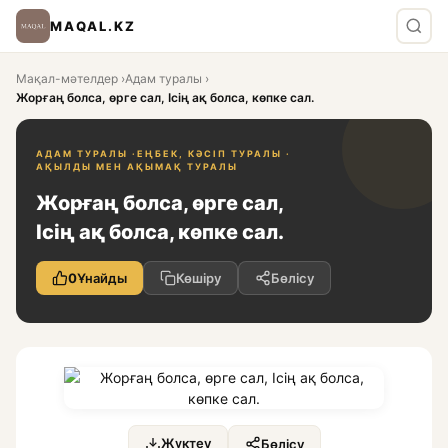
MAQAL.KZ
Мақал-мәтелдер
›
Адам туралы
›
Жорғаң болса, өрге сал, Ісің ақ болса, көпке сал.
АДАМ ТУРАЛЫ ·
ЕҢБЕК, КӘСІП ТУРАЛЫ ·
АҚЫЛДЫ МЕН АҚЫМАҚ ТУРАЛЫ
Жорғаң болса, өрге сал,
Ісің ақ болса, көпке сал.
0
Ұнайды
Көшіру
Бөлісу
Жүктеу
Бөлісу