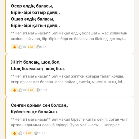
Өсер елдің баласы,
Бірін-бірі батыр дейді.
Өшер елдің баласы,
Бірін-бірі қатын дейді.
**Негізгі мағынасы** Бұл мақал елдің болашағы жас ұрпақтың
сөзінен, ойынан, бір-біріне берген бағасынан білінеді дегенді...
18
5.1K
LAT
Жігіт болсаң, шоқ бол,
Шоқ болмасаң, жоқ бол.
**Негізгі мағынасы** Бұл мақал жігітке жоғары талап қояды:
егер ер-азамат болсаң, елге пайдаң тиетін, мінезі мықты, ісі...
10
2.2K
LAT
Сенген қойым сен болсаң,
Күйсегеніңе болайын.
**Негізгі мағынасы** Бұл мақал біреуге қатты сеніп, соған үміт
артқан адамның сөзін білдіреді. Тура мағынасы — «егер се...
7
2.2K
LAT