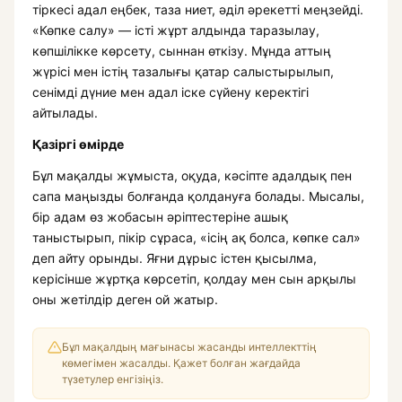
тіркесі адал еңбек, таза ниет, әділ әрекетті меңзейді.
«Көпке салу» — істі жұрт алдында таразылау,
көпшілікке көрсету, сыннан өткізу. Мұнда аттың
жүрісі мен істің тазалығы қатар салыстырылып,
сенімді дүние мен адал іске сүйену керектігі
айтылады.
Қазіргі өмірде
Бұл мақалды жұмыста, оқуда, кәсіпте адалдық пен
сапа маңызды болғанда қолдануға болады. Мысалы,
бір адам өз жобасын әріптестеріне ашық
таныстырып, пікір сұраса, «ісің ақ болса, көпке сал»
деп айту орынды. Яғни дұрыс істен қысылма,
керісінше жұртқа көрсетіп, қолдау мен сын арқылы
оны жетілдір деген ой жатыр.
Бұл мақалдың мағынасы жасанды интеллекттің
көмегімен жасалды. Қажет болған жағдайда
түзетулер енгізіңіз.