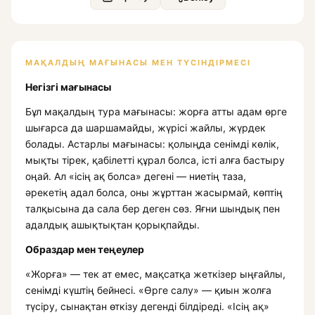
МАҚАЛДЫҢ МАҒЫНАСЫ МЕН ТҮСІНДІРМЕСІ
Негізгі мағынасы
Бұл мақалдың тура мағынасы: жорға атты адам өрге
шығарса да шаршамайды, жүрісі жайлы, жүрдек
болады. Астарлы мағынасы: қолыңда сенімді көлік,
мықты тірек, қабілетті құрал болса, істі алға бастыру
оңай. Ал «ісің ақ болса» дегені — ниетің таза,
әрекетің адал болса, оны жұрттан жасырмай, көптің
талқысына да сала бер деген сөз. Яғни шындық пен
адалдық ашықтықтан қорықпайды.
Образдар мен теңеулер
«Жорға» — тек ат емес, мақсатқа жеткізер ыңғайлы,
сенімді күштің бейнесі. «Өрге салу» — қиын жолға
түсіру, сынақтан өткізу дегенді білдіреді. «Ісің ақ»