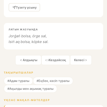
Түзету ұсыну
ЛАТЫН ЖАЗУЫНДА
Jorǵań bolsa, órge sal,
Isiń aq bolsa, kópke sal.
Алдыңғы
Кездейсоқ
Келесі
ТАҚЫРЫПШАЛАР
#Адам туралы
#Еңбек, кәсіп туралы
#Ақылды мен ақымақ туралы
ҰҚСАС МАҚАЛ-МӘТЕЛДЕР