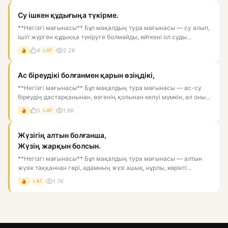
Су ішкен құдығыңа түкірме.
**Негізгі мағынасы** Бұл мақалдың тура мағынасы — су алып,
ішіп жүрген құдыққа түкіруге болмайды, өйткені ол суды
ластай...
4
2.2K
LAT
Ас біреудікі болғанмен қарын өзіңдікі,
**Негізгі мағынасы** Бұл мақалдың тура мағынасы — ас-су
біреудің дастарқанынан, өзгенің қолынан келуі мүмкін, ал оны
қор...
5
1.8K
LAT
Жүзігің алтын болғанша,
Жүзің жарқын болсын.
**Негізгі мағынасы** Бұл мақалдың тура мағынасы — алтын
жүзік таққаннан гөрі, адамның жүзі ашық, нұрлы, көрікті
болғаны...
1.7K
LAT