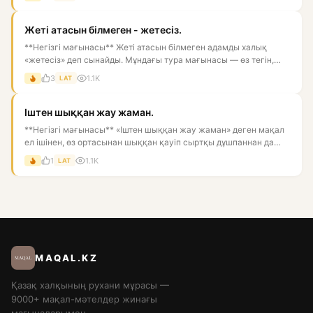
Жеті атасын білмеген - жетесіз.
**Негізгі мағынасы** Жеті атасын білмеген адамды халық
«жетесіз» деп сынайды. Мұндағы тура мағынасы — өз тегін,
ата-баба...
3
1.1K
LAT
Іштен шыққан жау жаман.
**Негізгі мағынасы** «Іштен шыққан жау жаман» деген мақал
ел ішінен, өз ортасынан шыққан қауіп сыртқы дұшпаннан да
қате...
1
1.1K
LAT
MAQAL.KZ
Қазақ халқының рухани мұрасы —
9000+ мақал-мәтелдер жинағы