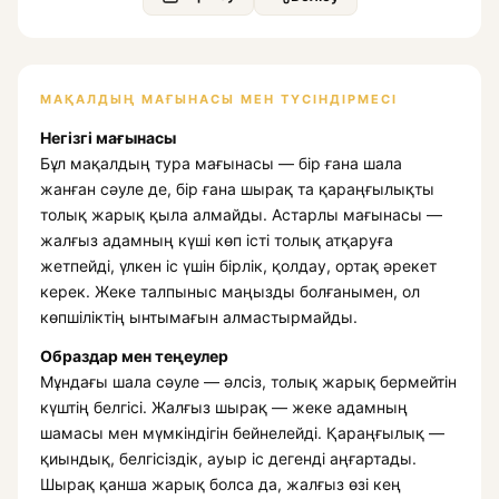
МАҚАЛДЫҢ МАҒЫНАСЫ МЕН ТҮСІНДІРМЕСІ
Негізгі мағынасы
Бұл мақалдың тура мағынасы — бір ғана шала
жанған сәуле де, бір ғана шырақ та қараңғылықты
толық жарық қыла алмайды. Астарлы мағынасы —
жалғыз адамның күші көп істі толық атқаруға
жетпейді, үлкен іс үшін бірлік, қолдау, ортақ әрекет
керек. Жеке талпыныс маңызды болғанымен, ол
көпшіліктің ынтымағын алмастырмайды.
Образдар мен теңеулер
Мұндағы
шала сәуле
— әлсіз, толық жарық бермейтін
күштің белгісі.
Жалғыз шырақ
— жеке адамның
шамасы мен мүмкіндігін бейнелейді. Қараңғылық —
қиындық, белгісіздік, ауыр іс дегенді аңғартады.
Шырақ қанша жарық болса да, жалғыз өзі кең