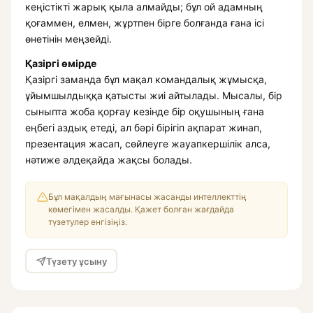
кеңістікті жарық қыла алмайды; бұл ой адамның
қоғаммен, елмен, жұртпен бірге болғанда ғана ісі
өнетінін меңзейді.
Қазіргі өмірде
Қазіргі заманда бұл мақал командалық жұмысқа,
ұйымшылдыққа қатысты жиі айтылады. Мысалы, бір
сыныпта жоба қорғау кезінде бір оқушының ғана
еңбегі аздық етеді, ал бәрі бірігіп ақпарат жинап,
презентация жасап, сөйлеуге жауапкершілік алса,
нәтиже әлдеқайда жақсы болады.
Бұл мақалдың мағынасы жасанды интеллекттің
көмегімен жасалды. Қажет болған жағдайда
түзетулер енгізіңіз.
Түзету ұсыну