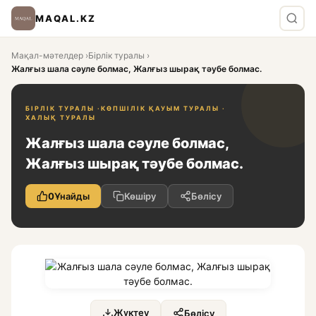
MAQAL.KZ
Мақал-мәтелдер
›
Бірлік туралы
›
Жалғыз шала сәуле болмас, Жалғыз шырақ тәубе болмас.
БІРЛІК ТУРАЛЫ ·
КӨПШІЛІК ҚАУЫМ ТУРАЛЫ ·
ХАЛЫҚ ТУРАЛЫ
Жалғыз шала сәуле болмас,
Жалғыз шырақ тәубе болмас.
0
Ұнайды
Көшіру
Бөлісу
Жүктеу
Бөлісу