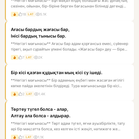
**Негізгі мағынасы** Бұл мақал елдің болашағы жас ұрпақтың
сөзінен, ойынан, бір-біріне берген бағасынан білінеді дегенді...
18
5.1K
LAT
Ағасы бардың жағасы бар,
Інісі бардың тынысы бар.
**Негізгі мағынасы** Ағасы бар адам қорғансыз емес, сүйенер
тірегі, ақыл сұрайтын үлкені болады. «Жағасы бар» деу — біре...
7
2K
LAT
Бір кісі қазған құдықтан мың кісі су ішеді.
**Негізгі мағынасы** Бір адамның еңбегі мен жасаған игілігі
көпке пайда әкелетінін білдіреді. Тура мағынасында бір кісі...
2
1.4K
LAT
Төртеу түгел болса - алар,
Алтау ала болса - алдырар.
**Негізгі мағынасы** Төрт адам түгел, яғни ауызбірлікте, тату
әрі бір мақсатта болса, кез келген істі жеңіп, нәтижеге же...
1
1.1K
LAT