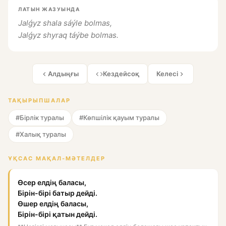
ЛАТЫН ЖАЗУЫНДА
Jalǵyz shala sáýle bolmas,
Jalǵyz shyraq táýbe bolmas.
Алдыңғы
Кездейсоқ
Келесі
ТАҚЫРЫПШАЛАР
#Бірлік туралы
#Көпшілік қауым туралы
#Халық туралы
ҰҚСАС МАҚАЛ-МӘТЕЛДЕР
Өсер елдің баласы,
Бірін-бірі батыр дейді.
Өшер елдің баласы,
Бірін-бірі қатын дейді.