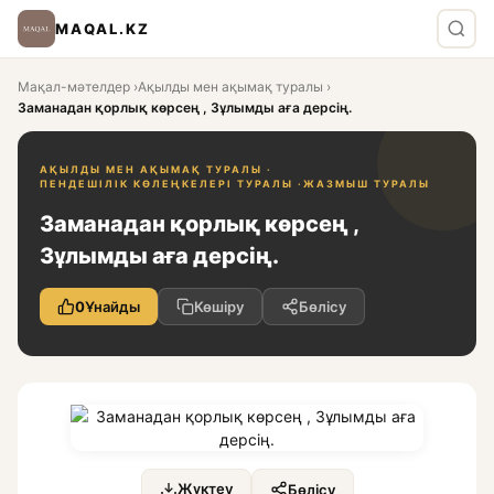
MAQAL.KZ
Мақал-мәтелдер
›
Ақылды мен ақымақ туралы
›
Заманадан қорлық көрсең , Зұлымды аға дерсің.
АҚЫЛДЫ МЕН АҚЫМАҚ ТУРАЛЫ ·
ПЕНДЕШІЛІК КӨЛЕҢКЕЛЕРІ ТУРАЛЫ ·
ЖАЗМЫШ ТУРАЛЫ
Заманадан қорлық көрсең ,
Зұлымды аға дерсің.
0
Ұнайды
Көшіру
Бөлісу
Жүктеу
Бөлісу