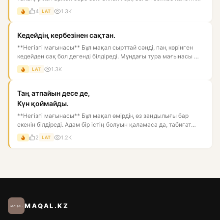
ба...
4
1.3K
LAT
Кедейдің кербезінен сақтан.
**Негізгі мағынасы** Бұл мақал сырттай сәнді, паң көрінген
кедейден сақ бол дегенді білдіреді. Мұндағы тура мағынасы —
к...
1.3K
LAT
Таң атпайын десе де,
Күн қоймайды.
**Негізгі мағынасы** Бұл мақал өмірдің өз заңдылығы бар
екенін білдіреді. Адам бір істің болуын қаламаса да, табиғат
пен...
2
1.2K
LAT
MAQAL.KZ