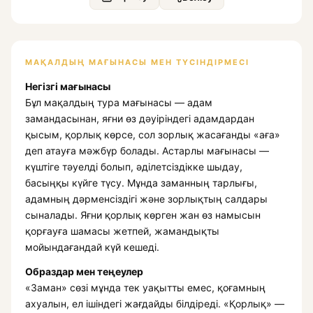
МАҚАЛДЫҢ МАҒЫНАСЫ МЕН ТҮСІНДІРМЕСІ
Негізгі мағынасы
Бұл мақалдың тура мағынасы — адам
замандасынан, яғни өз дәуіріндегі адамдардан
қысым, қорлық көрсе, сол зорлық жасағанды «аға»
деп атауға мәжбүр болады. Астарлы мағынасы —
күштіге тәуелді болып, әділетсіздікке шыдау,
басыңқы күйге түсу. Мұнда заманның тарлығы,
адамның дәрменсіздігі және зорлықтың салдары
сыналады. Яғни қорлық көрген жан өз намысын
қорғауға шамасы жетпей, жамандықты
мойындағандай күй кешеді.
Образдар мен теңеулер
«Заман» сөзі мұнда тек уақытты емес, қоғамның
ахуалын, ел ішіндегі жағдайды білдіреді. «Қорлық» —