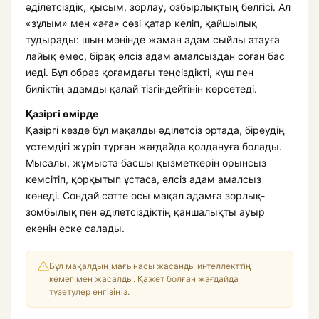
әділетсіздік, қысым, зорлау, озбырлықтың белгісі. Ал
«зұлым» мен «аға» сөзі қатар келіп, қайшылық
тудырады: шын мәнінде жаман адам сыйлы атауға
лайық емес, бірақ әлсіз адам амалсыздан соған бас
иеді. Бұл образ қоғамдағы теңсіздікті, күш пен
биліктің адамды қалай тізгіндейтінін көрсетеді.
Қазіргі өмірде
Қазіргі кезде бұл мақалды әділетсіз ортада, біреудің
үстемдігі жүріп тұрған жағдайда қолдануға болады.
Мысалы, жұмыста басшы қызметкерін орынсыз
кемсітіп, қорқытып ұстаса, әлсіз адам амалсыз
көнеді. Сондай сәтте осы мақал адамға зорлық-
зомбылық пен әділетсіздіктің қаншалықты ауыр
екенін еске салады.
Бұл мақалдың мағынасы жасанды интеллекттің
көмегімен жасалды. Қажет болған жағдайда
түзетулер енгізіңіз.