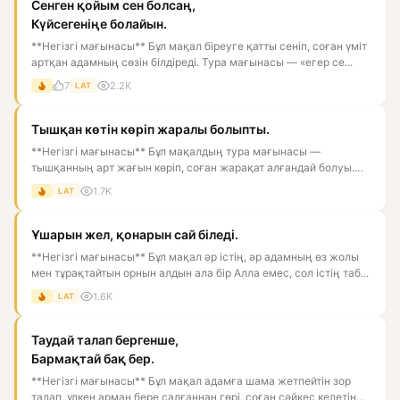
Сенген қойым сен болсаң,
Күйсегеніңе болайын.
**Негізгі мағынасы** Бұл мақал біреуге қатты сеніп, соған үміт
артқан адамның сөзін білдіреді. Тура мағынасы — «егер се...
7
2.2K
LAT
Тышқан көтін көріп жаралы болыпты.
**Негізгі мағынасы** Бұл мақалдың тура мағынасы —
тышқанның арт жағын көріп, соған жарақат алғандай болуы.
Астарлы мағын...
1.7K
LAT
Ұшарын жел, қонарын сай біледі.
**Негізгі мағынасы** Бұл мақал әр істің, әр адамның өз жолы
мен тұрақтайтын орнын алдын ала бір Алла емес, сол істің таб...
1.6K
LAT
Таудай талап бергенше,
Бармақтай бақ бер.
**Негізгі мағынасы** Бұл мақал адамға шама жетпейтін зор
талап, үлкен арман бере салғаннан гөрі, соған сәйкес келетін