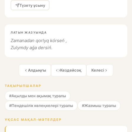
Түзету ұсыну
ЛАТЫН ЖАЗУЫНДА
Zamanadan qorlyq kórseń ,
Zulymdy aǵa dersiń.
Алдыңғы
Кездейсоқ
Келесі
ТАҚЫРЫПШАЛАР
#Ақылды мен ақымақ туралы
#Пендешілік көлеңкелері туралы
#Жазмыш туралы
ҰҚСАС МАҚАЛ-МӘТЕЛДЕР