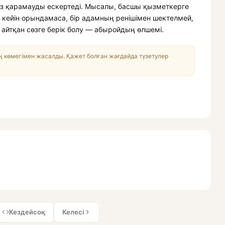
сыз қарамауды ескертеді. Мысалы, басшы қызметкерге
 кейін орындамаса, бір адамның ренішімен шектелмей,
айтқан сөзге берік болу — абыройдың өлшемі.
 көмегімен жасалды. Қажет болған жағдайда түзетулер
Кездейсоқ
Келесі