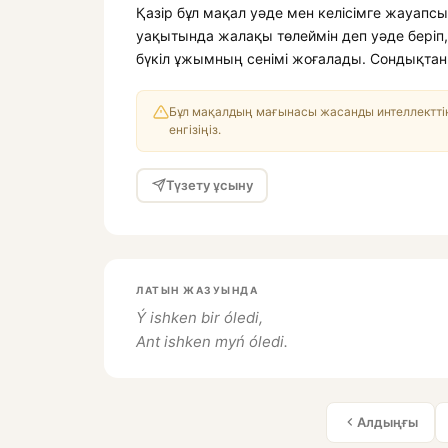
Қазір бұл мақал уәде мен келісімге жауап
уақытында жалақы төлеймін деп уәде беріп,
бүкіл ұжымның сенімі жоғалады. Сондықтан 
Бұл мақалдың мағынасы жасанды интеллекттің
енгізіңіз.
Түзету ұсыну
ЛАТЫН ЖАЗУЫНДА
Ý ishken bir óledi,
Ant ishken myń óledi.
Алдыңғы