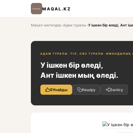
MAQAL.KZ
Мақал-мәтелдер
›
Адам туралы
›
У ішкен бір өледі, Ант і
АДАМ ТУРАЛЫ ·
ТІЛ, СӨЗ ТУРАЛЫ ·
ИМАНДЫЛЫҚ И
У ішкен бір өледі,
Ант ішкен мың өледі.
0
Ұнайды
Көшіру
Бөлісу