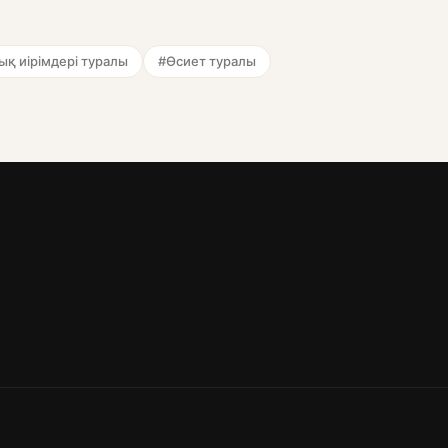
қ иірімдері туралы
#Өсиет туралы