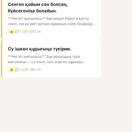
Сенген қойым сен болсаң,
Күйсегеніңе болайын.
**Негізгі мағынасы** Бұл мақал біреуге қатты
сеніп, соған үміт артқан адамның сөзін білдіреді.
Тура мағынасы — «егер се...
7
2.2K
LAT
Су ішкен құдығыңа түкірме.
**Негізгі мағынасы** Бұл мақалдың тура
мағынасы — су алып, ішіп жүрген құдыққа
түкіруге болмайды, өйткені ол суды ластай...
4
2.2K
LAT