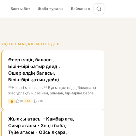
Басты бет
Жоба туралы
Байланыс
ҰҚСАС МАҚАЛ-МӘТЕЛДЕР
Өсер елдің баласы,
Бірін-бірі батыр дейді.
Өшер елдің баласы,
Бірін-бірі қатын дейді.
**Негізгі мағынасы** Бұл мақал елдің болашағы
жас ұрпақтың сөзінен, ойынан, бір-біріне берген
бағасынан білінеді дегенді...
18
5.1K
LAT
Жылқы атасы - Қамбар ата,
Сиыр атасы - Зеңгі баба,
Түйе атасы - Ойсылқара,