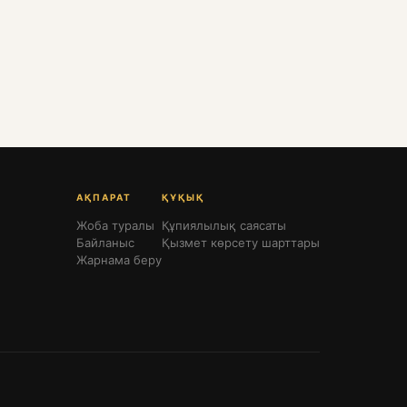
АҚПАРАТ
ҚҰҚЫҚ
Жоба туралы
Құпиялылық саясаты
Байланыс
Қызмет көрсету шарттары
Жарнама беру