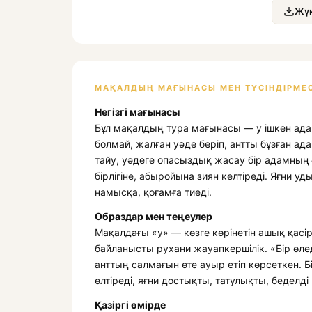
Жүк
МАҚАЛДЫҢ МАҒЫНАСЫ МЕН ТҮСІНДІРМЕС
Негізгі мағынасы
Бұл мақалдың тура мағынасы — у ішкен адам 
болмай, жалған уәде беріп, антты бұзған ад
тайу, уәдеге опасыздық жасау бір адамның ғ
бірлігіне, абыройына зиян келтіреді. Яғни уд
намысқа, қоғамға тиеді.
Образдар мен теңеулер
Мақалдағы «у» — көзге көрінетін ашық қасі
байланысты рухани жауапкершілік. «Бір өл
анттың салмағын өте ауыр етіп көрсеткен. Б
өлтіреді, яғни достықты, татулықты, беделді 
Қазіргі өмірде