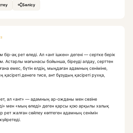
теу
Бөлісу
І
бір-ақ рет өледі. Ал «ант ішкен» дегені — сертке берік
ам. Астарлы мағынасы бойынша, біреуді алдау, серттен
ана емес, бүтін елдің, мыңдаған адамның сеніміне,
ың қасіреті денеге тисе, ант бұзудың қасіреті рухқа,
рет, ал «ант» — адамның ар-ожданы мен сөзіне
еді» мен «мың өледі» деген қарсы қою арқылы халық
ір рет жалған сөйлеу көптеген адамның сенімін
күйретеді.