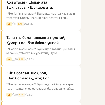
Қой атасы - Шопан ата,
Ешкі атасы - Шекшек ата.
**Негізгі мағынасы** Бұл мақал-мәтел қазақтың
төрт түлік малды киелі, қадірлі деп таныған
дүниетанымын білдіреді. Мұнда...
5
3.6K
LAT
Талапты бала талпынған құстай,
Құмары қанбас биікке ұшпай.
**Негізгі мағынасы** Бұл мақал талапты, ынталы
баланың табиғатын суреттейді. Тура
мағынасында құс қанат қағып, биікке ұм...
10
2.5K
LAT
Жігіт болсаң, шоқ бол,
Шоқ болмасаң, жоқ бол.
**Негізгі мағынасы** Бұл мақал жігітке жоғары
талап қояды: егер ер-азамат болсаң, елге пайдаң
тиетін, мінезі мықты, ісі...
10
2.2K
LAT