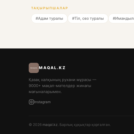
ТАҚЫРЫПШАЛАР
#Адам туралы
#Тіл, сөз туралы
#Имандылы
MAQAL.KZ
Қазақ халқының рухани мұрасы —
9000+ мақал-мәтелдер жинағы
мағыналарымен.
Instagram
© 2026
maqal.kz
. Барлық құқықтар қорғалған.