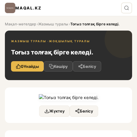
MAQAL.KZ
Мақал-мәтелдер
›
Жазмыш туралы
›
Тоғыз толғақ бірге келеді.
ЖАЗМЫШ ТУРАЛЫ ·
ЖОҚШЫЛЫҚ ТУРАЛЫ
Тоғыз толғақ бірге келеді.
0
Ұнайды
Көшіру
Бөлісу
Жүктеу
Бөлісу