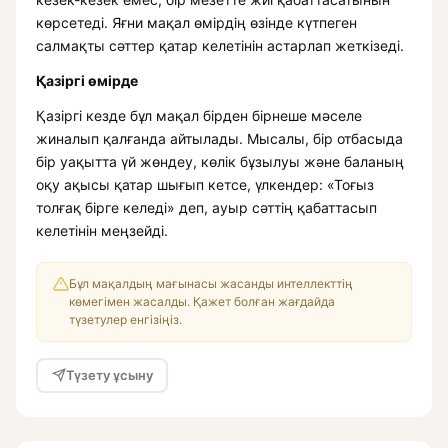
көрсетеді. Яғни мақал өмірдің өзінде күтпеген
салмақты сәттер қатар келетінін астарлап жеткізеді.
Қазіргі өмірде
Қазіргі кезде бұл мақал бірден бірнеше мәселе
жиналып қалғанда айтылады. Мысалы, бір отбасыда
бір уақытта үй жөндеу, көлік бұзылуы және баланың
оқу ақысы қатар шығып кетсе, үлкендер: «Тоғыз
толғақ бірге келеді» деп, ауыр сәттің қабаттасып
келетінін меңзейді.
Бұл мақалдың мағынасы жасанды интеллекттің
көмегімен жасалды. Қажет болған жағдайда
түзетулер енгізіңіз.
Түзету ұсыну