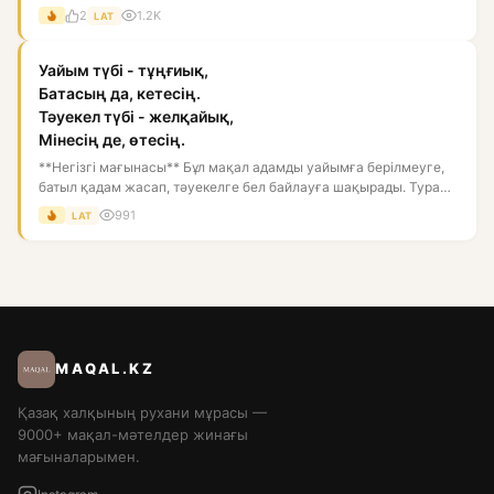
пен...
2
1.2K
LAT
Уайым түбі - тұңғиық,
Батасың да, кетесің.
Тәуекел түбі - желқайық,
Мінесің де, өтесің.
**Негізгі мағынасы** Бұл мақал адамды уайымға берілмеуге,
батыл қадам жасап, тәуекелге бел байлауға шақырады. Тура
мағын...
991
LAT
MAQAL.KZ
Қазақ халқының рухани мұрасы —
9000+ мақал-мәтелдер жинағы
мағыналарымен.