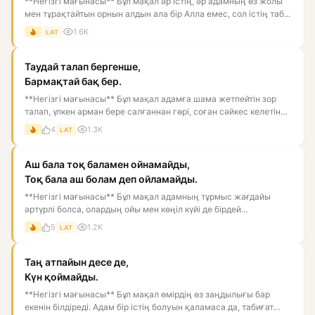
**Негізгі мағынасы** Бұл мақал әр істің, әр адамның өз жолы
мен тұрақтайтын орнын алдын ала бір Алла емес, сол істің таб...
1.6K
LAT
Таудай талап бергенше,
Бармақтай бақ бер.
**Негізгі мағынасы** Бұл мақал адамға шама жетпейтін зор
талап, үлкен арман бере салғаннан гөрі, соған сәйкес келетін
ба...
4
1.3K
LAT
Аш бала тоқ баламен ойнамайды,
Тоқ бала аш болам деп ойламайды.
**Негізгі мағынасы** Бұл мақал адамның тұрмыс жағдайы
әртүрлі болса, олардың ойы мен көңіл күйі де бірдей
болмайтынын бі...
5
1.2K
LAT
Таң атпайын десе де,
Күн қоймайды.
**Негізгі мағынасы** Бұл мақал өмірдің өз заңдылығы бар
екенін білдіреді. Адам бір істің болуын қаламаса да, табиғат