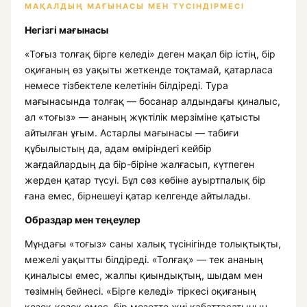
МАҚАЛДЫҢ МАҒЫНАСЫ МЕН ТҮСІНДІРМЕСІ
Негізгі мағынасы
«Тоғыз толғақ бірге келеді» деген мақал бір істің, бір
оқиғаның өз уақыты жеткенде тоқтамай, қатарласа
немесе тізбектеле келетінін білдіреді. Тура
мағынасында толғақ — босанар алдындағы қиналыс,
ал «тоғыз» — ананың жүктілік мерзіміне қатысты
айтылған ұғым. Астарлы мағынасы — табиғи
құбылыстың да, адам өміріндегі кейбір
жағдайлардың да бір-біріне жалғасып, күтпеген
жерден қатар түсуі. Бұл сөз көбіне ауыртпалық бір
ғана емес, бірнешеуі қатар келгенде айтылады.
Образдар мен теңеулер
Мұндағы «тоғыз» саны халық түсінігінде толықтықты,
межелі уақытты білдіреді. «Толғақ» — тек ананың
қиналысы емес, жалпы қиындықтың, шыдам мен
төзімнің бейнесі. «Бірге келеді» тіркесі оқиғаның
кезек-кезек емес, бір мезетте жиі қабаттасатынын