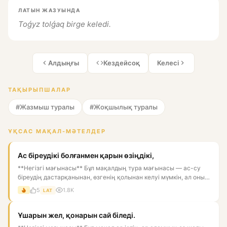
ЛАТЫН ЖАЗУЫНДА
Toǵyz tolǵaq birge keledi.
Алдыңғы
Кездейсоқ
Келесі
ТАҚЫРЫПШАЛАР
#Жазмыш туралы
#Жоқшылық туралы
ҰҚСАС МАҚАЛ-МӘТЕЛДЕР
Ас біреудікі болғанмен қарын өзіңдікі,
**Негізгі мағынасы** Бұл мақалдың тура мағынасы — ас-су
біреудің дастарқанынан, өзгенің қолынан келуі мүмкін, ал оны
қор...
5
1.8K
LAT
Ұшарын жел, қонарын сай біледі.