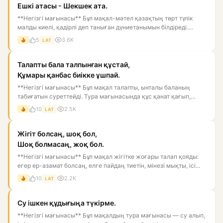
Ешкі атасы - Шекшек ата.
**Негізгі мағынасы** Бұл мақал-мәтел қазақтың төрт түлік
малды киелі, қадірлі деп таныған дүниетанымын білдіреді.
Мұнда...
5
3.6K
LAT
Талапты бала талпынған құстай,
Құмары қанбас биікке ұшпай.
**Негізгі мағынасы** Бұл мақал талапты, ынталы баланың
табиғатын суреттейді. Тура мағынасында құс қанат қағып,
биікке ұм...
10
2.5K
LAT
Жігіт болсаң, шоқ бол,
Шоқ болмасаң, жоқ бол.
**Негізгі мағынасы** Бұл мақал жігітке жоғары талап қояды:
егер ер-азамат болсаң, елге пайдаң тиетін, мінезі мықты, ісі...
10
2.2K
LAT
Су ішкен құдығыңа түкірме.
**Негізгі мағынасы** Бұл мақалдың тура мағынасы — су алып,