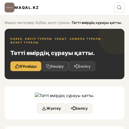
MAQAL.KZ
Мақал-мәтелдер
›
Еңбек, кәсіп туралы
›
Тәтті өмірдің сұрауы қатты.
ЕҢБЕК, КӘСІП ТУРАЛЫ ·
УАҚЫТ, ЗАМАНА ТУРАЛЫ ·
ӨСИЕТ ТУРАЛЫ
Тәтті өмірдің сұрауы қатты.
0
Ұнайды
Көшіру
Бөлісу
Жүктеу
Бөлісу