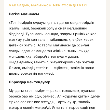
МАҚАЛДЫҢ МАҒЫНАСЫ МЕН ТҮСІНДІРМЕСІ
Негізгі мағынасы
«Тәтті өмірдің сұрауы қатты» деген мақал өмірдің
жайлы, мол, берекелі болуы оңай келмейтінін
білдіреді. Тура мағынасында, жақсы тіршілікке қол
жеткізу үшін көп талап, табандылық, еңбек керек
деген ой жатыр. Астарлы мағынасы да осыған
саяды: адам армандаған игілікке, тыныштыққа,
молшылыққа, абыройға тек күш жұмсап,
шыдамдылық танытып, жауапкершілікпен жетеді.
Демек, өмірдің тәттілігі — еңбектің, төзімнің және
дұрыс әрекеттің нәтижесі.
Образдар мен теңеулер
Мұндағы «тәтті өмір» — рахат, тоқшылық, қуаныш,
береке бар өмірдің бейнесі. Ал «сұрауы қатты» деген
тіркес сол игілікке жетудің шарты ауыр, талабы
жоғары екенін меңзейді. Яғни тәтті нәрсе өздігінен