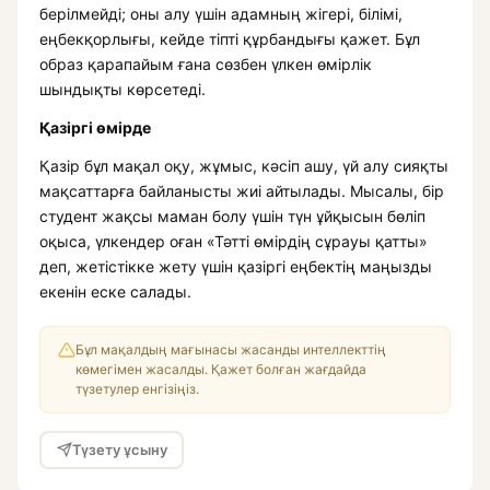
берілмейді; оны алу үшін адамның жігері, білімі,
еңбекқорлығы, кейде тіпті құрбандығы қажет. Бұл
образ қарапайым ғана сөзбен үлкен өмірлік
шындықты көрсетеді.
Қазіргі өмірде
Қазір бұл мақал оқу, жұмыс, кәсіп ашу, үй алу сияқты
мақсаттарға байланысты жиі айтылады. Мысалы, бір
студент жақсы маман болу үшін түн ұйқысын бөліп
оқыса, үлкендер оған «Тәтті өмірдің сұрауы қатты»
деп, жетістікке жету үшін қазіргі еңбектің маңызды
екенін еске салады.
Бұл мақалдың мағынасы жасанды интеллекттің
көмегімен жасалды. Қажет болған жағдайда
түзетулер енгізіңіз.
Түзету ұсыну