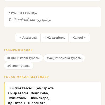
ЛАТЫН ЖАЗУЫНДА
Tátti ómirdiń suraýy qatty.
Алдыңғы
Кездейсоқ
Келесі
ТАҚЫРЫПШАЛАР
#Еңбек, кәсіп туралы
#Уақыт, замана туралы
#Өсиет туралы
ҰҚСАС МАҚАЛ-МӘТЕЛДЕР
Жылқы атасы - Қамбар ата,
Сиыр атасы - Зеңгі баба,
Түйе атасы - Ойсылқара,
Қой атасы - Шопан ата,