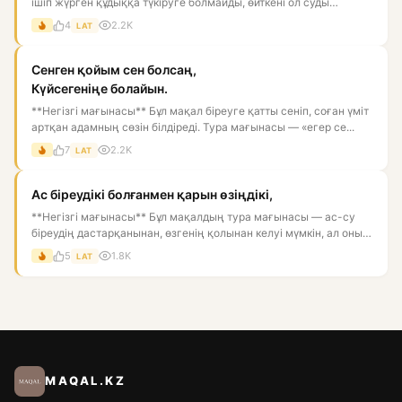
ішіп жүрген құдыққа түкіруге болмайды, өйткені ол суды
ластай...
4
2.2K
LAT
Сенген қойым сен болсаң,
Күйсегеніңе болайын.
**Негізгі мағынасы** Бұл мақал біреуге қатты сеніп, соған үміт
артқан адамның сөзін білдіреді. Тура мағынасы — «егер се...
7
2.2K
LAT
Ас біреудікі болғанмен қарын өзіңдікі,
**Негізгі мағынасы** Бұл мақалдың тура мағынасы — ас-су
біреудің дастарқанынан, өзгенің қолынан келуі мүмкін, ал оны
қор...
5
1.8K
LAT
MAQAL.KZ