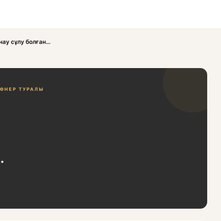
ау сұлу болған...
ӨНЕР ТУРАЛЫ
.