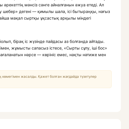
ты әрекеттің мәнсіз сәнге айналғанын әжуа етеді. Ал
еу шебер» дегені — қимылы шала, ісі бытыраңқы, нағыз
айша мақал сыртқы ұқсастық арқылы міндегі
олып, бірақ іс жүзінде пайдасы аз болғанда айтады.
німен, жұмысты сапасыз істесе, «Сырты сұлу, іші бос»
бағаланатын нәрсе — көрініс емес, нақты нәтиже мен
 көмегімен жасалды. Қажет болған жағдайда түзетулер