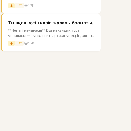
адамның жүзі ашық, нұрлы, көрікті болғаны...
1.7K
LAT
Тышқан көтін көріп жаралы болыпты.
**Негізгі мағынасы** Бұл мақалдың тура
мағынасы — тышқанның арт жағын көріп, соған
жарақат алғандай болуы. Астарлы мағын...
1.7K
LAT