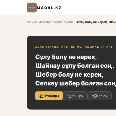
MAQAL.KZ
Мақал-мәтелдер
›
Адам туралы
›
Сұлу болу не керек, Шайн
АДАМ ТУРАЛЫ ·
АҚЫЛДЫ МЕН АҚЫМАҚ ТУРАЛЫ ·
Сұлу болу не керек,
Шайнау сұлу болған соң.
Шебер болу не керек,
Селкеу шебер болған соң
0
Ұнайды
Көшіру
Бөлісу