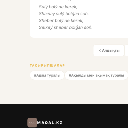
Sulý bolý ne kerek,
Shaınaý sulý bolǵan soń.
Sheber bolý ne kerek,
Selkeý sheber bolǵan soń.
Алдыңғы
ТАҚЫРЫПШАЛАР
#Адам туралы
#Ақылды мен ақымақ туралы
MAQAL.KZ