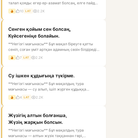
талап қояды: егер ер-азамат болсаң, елге пайдаң
тиетін, мінезі мықты, ісі...
10
2.2K
LAT
Сенген қойым сен болсаң,
Күйсегеніңе болайын.
**Негізгі мағынасы** Бұл мақал біреуге қатты
сеніп, соған үміт артқан адамның сөзін білдіреді.
Тура мағынасы — «егер се...
7
2.2K
LAT
Су ішкен құдығыңа түкірме.
**Негізгі мағынасы** Бұл мақалдың тура
мағынасы — су алып, ішіп жүрген құдыққа
түкіруге болмайды, өйткені ол суды ластай...
4
2.2K
LAT
Жүзігің алтын болғанша,
Жүзің жарқын болсын.
**Негізгі мағынасы** Бұл мақалдың тура
мағынасы — алтын жүзік таққаннан гөрі,