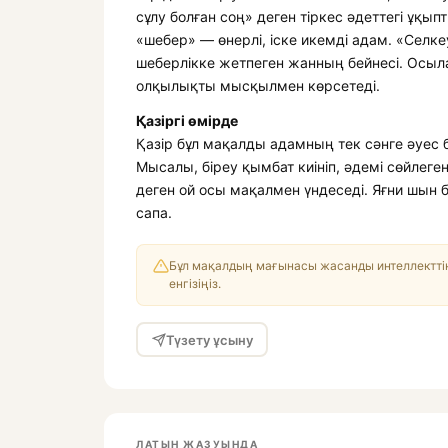
сұлу болған соң» деген тіркес әдеттегі ұқып
«шебер» — өнерлі, іске икемді адам. «Селк
шеберлікке жетпеген жанның бейнесі. Осыл
олқылықты мысқылмен көрсетеді.
Қазіргі өмірде
Қазір бұл мақалды адамның тек сәнге әуес б
Мысалы, біреу қымбат киініп, әдемі сөйлеге
деген ой осы мақалмен үндеседі. Яғни шын 
сапа.
Бұл мақалдың мағынасы жасанды интеллекттің
енгізіңіз.
Түзету ұсыну
ЛАТЫН ЖАЗУЫНДА