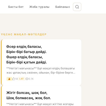
Басты бет
Жоба туралы
Байланыс
ҰҚСАС МАҚАЛ-МӘТЕЛДЕР
Өсер елдің баласы,
Бірін-бірі батыр дейді.
Өшер елдің баласы,
Бірін-бірі қатын дейді.
**Негізгі мағынасы** Бұл мақал елдің болашағы
жас ұрпақтың сөзінен, ойынан, бір-біріне берген
бағасынан білінеді дегенді...
18
5.1K
LAT
Жігіт болсаң, шоқ бол,
Шоқ болмасаң, жоқ бол.
**Негізгі мағынасы** Бұл мақал жігітке жоғары