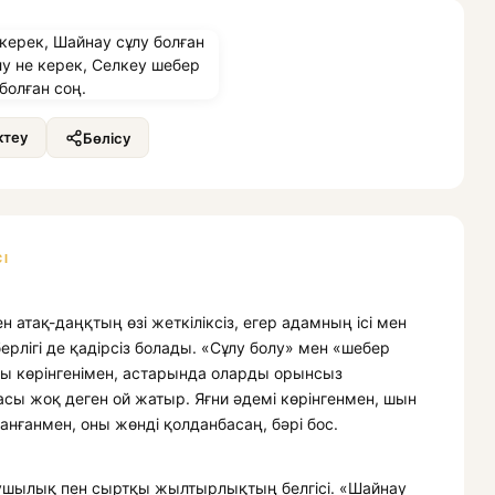
теу
Бөлісу
І
 атақ-даңқтың өзі жеткіліксіз, егер адамның ісі мен
берлігі де қадірсіз болады. «Сұлу болу» мен «шебер
ы көрінгенімен, астарында оларды орынсыз
сы жоқ деген ой жатыр. Яғни әдемі көрінгенмен, шын
анғанмен, оны жөнді қолданбасаң, бәрі бос.
яушылық пен сыртқы жылтырлықтың белгісі. «Шайнау