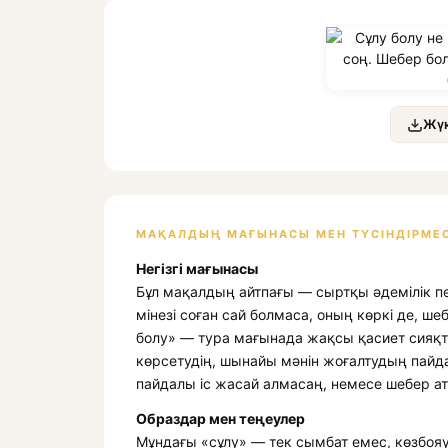
Жүк
МАҚАЛДЫҢ МАҒЫНАСЫ МЕН ТҮСІНДІРМЕС
Негізгі мағынасы
Бұл мақалдың айтпағы — сыртқы әдемілік пен
мінезі соған сай болмаса, оның көркі де, ше
болу» — тура мағынада жақсы қасиет сияқт
көрсетудің, шынайы мәнін жоғалтудың пайда
пайдалы іс жасай алмасаң, немесе шебер ат
Образдар мен теңеулер
Мұндағы «сұлу» — тек сымбат емес, көзбо