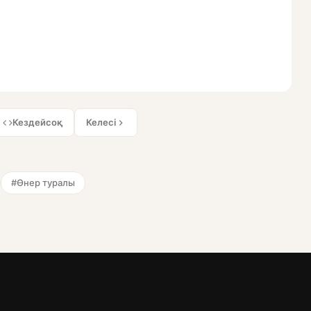
Кездейсоқ
Келесі
#Өнер туралы