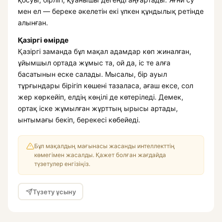
мен ел — береке әкелетін екі үлкен құндылық ретінде
алынған.
Қазіргі өмірде
Қазіргі заманда бұл мақал адамдар көп жиналған,
ұйымшыл ортада жұмыс та, ой да, іс те алға
басатынын еске салады. Мысалы, бір ауыл
тұрғындары бірігіп көшені тазаласа, ағаш ексе, сол
жер көркейіп, елдің көңілі де көтеріледі. Демек,
ортақ іске жұмылған жұрттың ырысы артады,
ынтымағы бекіп, берекесі көбейеді.
Бұл мақалдың мағынасы жасанды интеллекттің
көмегімен жасалды. Қажет болған жағдайда
түзетулер енгізіңіз.
Түзету ұсыну