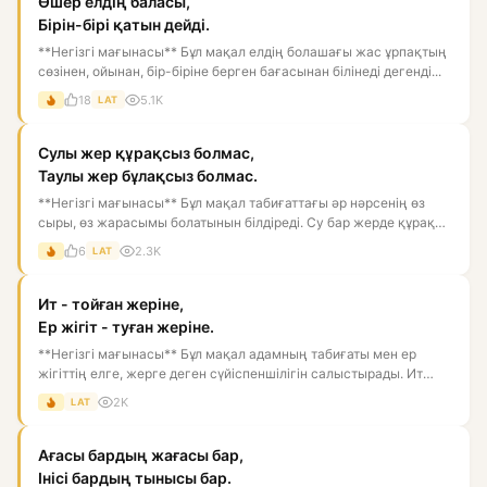
Өшер елдің баласы,
Бірін-бірі қатын дейді.
**Негізгі мағынасы** Бұл мақал елдің болашағы жас ұрпақтың
сөзінен, ойынан, бір-біріне берген бағасынан білінеді дегенді...
18
5.1K
LAT
Сулы жер құрақсыз болмас,
Таулы жер бұлақсыз болмас.
**Негізгі мағынасы** Бұл мақал табиғаттағы әр нәрсенің өз
сыры, өз жарасымы болатынын білдіреді. Су бар жерде құрақ
өсед...
6
2.3K
LAT
Ит - тойған жеріне,
Ер жігіт - туған жеріне.
**Негізгі мағынасы** Бұл мақал адамның табиғаты мен ер
жігіттің елге, жерге деген сүйіспеншілігін салыстырады. Ит
тойған...
2K
LAT
Ағасы бардың жағасы бар,
Інісі бардың тынысы бар.