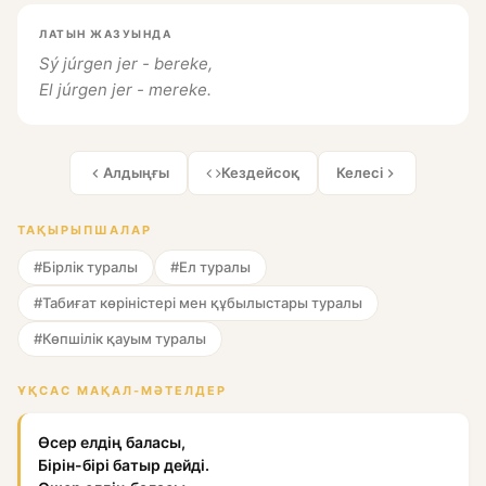
ЛАТЫН ЖАЗУЫНДА
Sý júrgen jer - bereke,
El júrgen jer - mereke.
Алдыңғы
Кездейсоқ
Келесі
ТАҚЫРЫПШАЛАР
#Бірлік туралы
#Ел туралы
#Табиғат көріністері мен құбылыстары туралы
#Көпшілік қауым туралы
ҰҚСАС МАҚАЛ-МӘТЕЛДЕР
Өсер елдің баласы,
Бірін-бірі батыр дейді.