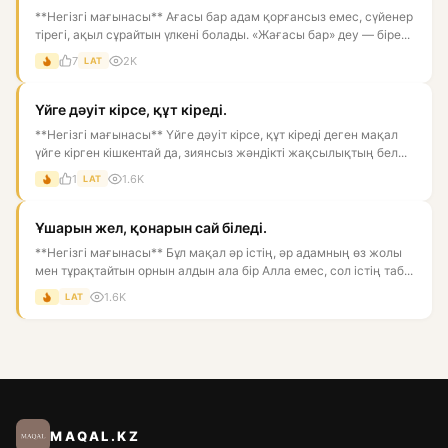
**Негізгі мағынасы** Ағасы бар адам қорғансыз емес, сүйенер
тірегі, ақыл сұрайтын үлкені болады. «Жағасы бар» деу — біре...
7
2K
LAT
Үйге дәуіт кірсе, құт кіреді.
**Негізгі мағынасы** Үйге дәуіт кірсе, құт кіреді деген мақал
үйге кірген кішкентай да, зиянсыз жәндікті жақсылықтың бел...
1
1.6K
LAT
Ұшарын жел, қонарын сай біледі.
**Негізгі мағынасы** Бұл мақал әр істің, әр адамның өз жолы
мен тұрақтайтын орнын алдын ала бір Алла емес, сол істің таб...
1.6K
LAT
MAQAL.KZ