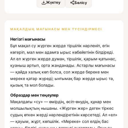
Жүктеу
Бөлісу
МАҚАЛДЫҢ МАҒЫНАСЫ МЕН ТҮСІНДІРМЕСІ
Негізгі мағынасы
Бұл мақал су жүрген жерде тіршілік нәрленіп, егін
көгеріп, мал мен адамға ырыс көбейетінін білдіреді.
Ал ел жүрген жерде думан, тіршілік, қарым-қатынас,
қуаныш артып, орта жанданады. Астарлы мағынасы
— қайда халық көп болса, сол жерде береке мен
мереке қатар жүреді; ынтымақ бар жерде ырыс та,
қызық та мол болады.
Образдар мен теңеулер
Мақалдағы «су» — өмірдің, өсіп-өнудің, құнар мен
молшылықтың нышаны. «Жүрген жер» деген тіркес
судың өткен жерді нәрлендіретінін көрсетеді. Ал «ел»
— қауым, жұрт, көпшілік. «Мереке» сол елдің бас
қосуы, бірлігі, қуанышы дегенді аңғартады. Яғни су