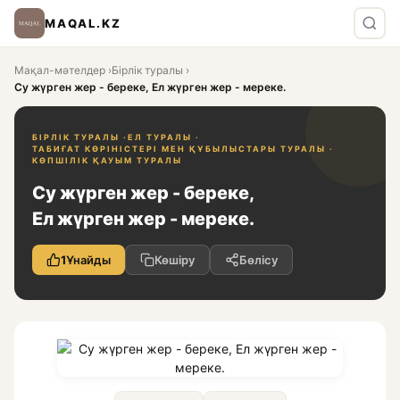
MAQAL.KZ
Мақал-мәтелдер
›
Бірлік туралы
›
Су жүрген жер - береке, Ел жүрген жер - мереке.
БІРЛІК ТУРАЛЫ ·
ЕЛ ТУРАЛЫ ·
ТАБИҒАТ КӨРІНІСТЕРІ МЕН ҚҰБЫЛЫСТАРЫ ТУРАЛЫ ·
КӨПШІЛІК ҚАУЫМ ТУРАЛЫ
Су жүрген жер - береке,
Ел жүрген жер - мереке.
1
Ұнайды
Көшіру
Бөлісу