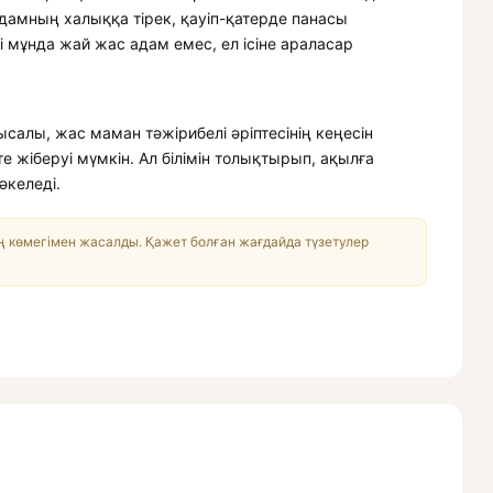
адамның халыққа тірек, қауіп-қатерде панасы
зі мұнда жай жас адам емес, ел ісіне араласар
ысалы, жас маман тәжірибелі әріптесінің кеңесін
 жіберуі мүмкін. Ал білімін толықтырып, ақылға
әкеледі.
 көмегімен жасалды. Қажет болған жағдайда түзетулер