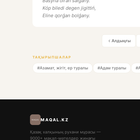
Basyna oıran salǵany.
Kóp biledi degen jigittiń,
Eline qorǵan bolǵany.
Алдыңғы
ТАҚЫРЫПШАЛАР
#Азамат, жігіт, ер туралы
#Адам туралы
#
MAQAL.KZ
Қазақ халқының рухани мұрасы —
9000+ мақал-мәтелдер жинағы