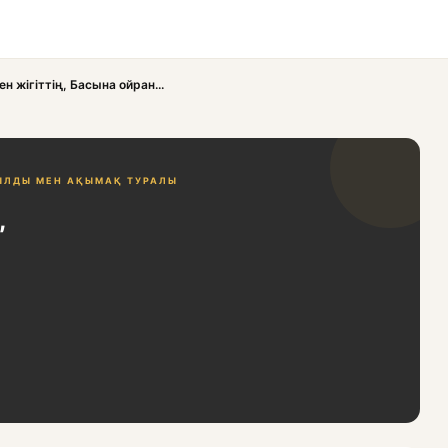
ен жігіттің, Басына ойран...
ЫЛДЫ МЕН АҚЫМАҚ ТУРАЛЫ
,