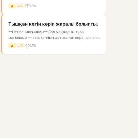
адамның жүзі ашық, нұрлы, көрікті болғаны...
1.7K
LAT
Тышқан көтін көріп жаралы болыпты.
**Негізгі мағынасы** Бұл мақалдың тура
мағынасы — тышқанның арт жағын көріп, соған
жарақат алғандай болуы. Астарлы мағын...
1.7K
LAT