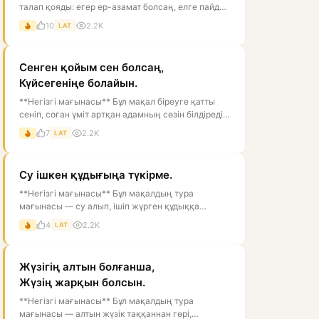
талап қояды: егер ер-азамат болсаң, елге пайдаң
тиетін, мінезі мықты, ісі...
10
2.2K
LAT
Сенген қойым сен болсаң,
Күйсегеніңе болайын.
**Негізгі мағынасы** Бұл мақал біреуге қатты
сеніп, соған үміт артқан адамның сөзін білдіреді.
Тура мағынасы — «егер се...
7
2.2K
LAT
Су ішкен құдығыңа түкірме.
**Негізгі мағынасы** Бұл мақалдың тура
мағынасы — су алып, ішіп жүрген құдыққа
түкіруге болмайды, өйткені ол суды ластай...
4
2.2K
LAT
Жүзігің алтын болғанша,
Жүзің жарқын болсын.
**Негізгі мағынасы** Бұл мақалдың тура
мағынасы — алтын жүзік таққаннан гөрі,