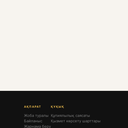
АҚПАРАТ
ҚҰҚЫҚ
Жоба туралы
Құпиялылық саясаты
Байланыс
Қызмет көрсету шарттары
Жарнама беру