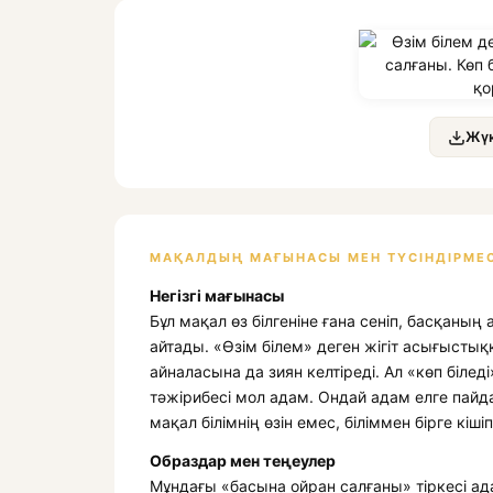
Жүк
МАҚАЛДЫҢ МАҒЫНАСЫ МЕН ТҮСІНДІРМЕС
Негізгі мағынасы
Бұл мақал өз білгеніне ғана сеніп, басқаны
айтады. «Өзім білем» деген жігіт асығыстыққ
айналасына да зиян келтіреді. Ал «көп біледі»
тәжірибесі мол адам. Ондай адам елге пайда
мақал білімнің өзін емес, біліммен бірге кіші
Образдар мен теңеулер
Мұндағы «басына ойран салғаны» тіркесі ада