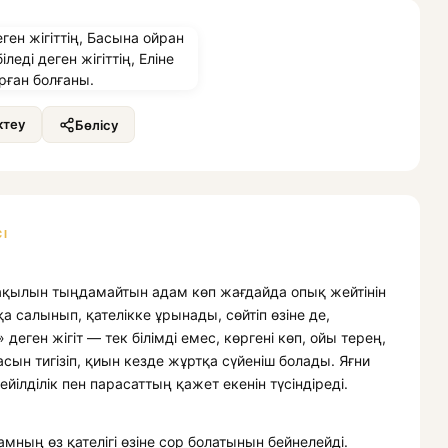
теу
Бөлісу
І
ң ақылын тыңдамайтын адам көп жағдайда опық жейтінін
а салынып, қателікке ұрынады, сөйтіп өзіне де,
 деген жігіт — тек білімді емес, көргені көп, ойы терең,
сын тигізіп, қиын кезде жұртқа сүйеніш болады. Яғни
пейілділік пен парасаттың қажет екенін түсіндіреді.
мның өз қателігі өзіне сор болатынын бейнелейді.