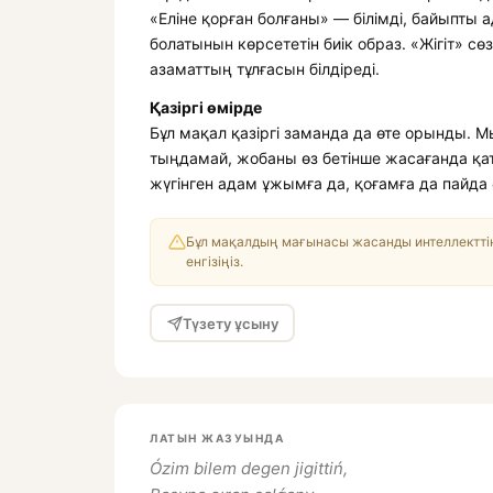
«Еліне қорған болғаны» — білімді, байыпты 
болатынын көрсететін биік образ. «Жігіт» сө
азаматтың тұлғасын білдіреді.
Қазіргі өмірде
Бұл мақал қазіргі заманда да өте орынды. М
тыңдамай, жобаны өз бетінше жасағанда қате
жүгінген адам ұжымға да, қоғамға да пайда 
Бұл мақалдың мағынасы жасанды интеллекттің
енгізіңіз.
Түзету ұсыну
ЛАТЫН ЖАЗУЫНДА
Ózim bilem degen jigittiń,