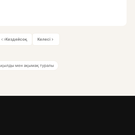
Кездейсоқ
Келесі
Ақылды мен ақымақ туралы