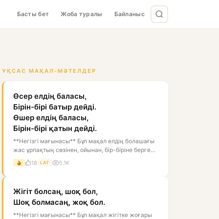
Басты бет
Жоба туралы
Байланыс
ҰҚСАС МАҚАЛ-МӘТЕЛДЕР
Өсер елдің баласы,
Бірін-бірі батыр дейді.
Өшер елдің баласы,
Бірін-бірі қатын дейді.
**Негізгі мағынасы** Бұл мақал елдің болашағы
жас ұрпақтың сөзінен, ойынан, бір-біріне берген
бағасынан білінеді дегенді...
18
5.1K
LAT
Жігіт болсаң, шоқ бол,
Шоқ болмасаң, жоқ бол.
**Негізгі мағынасы** Бұл мақал жігітке жоғары