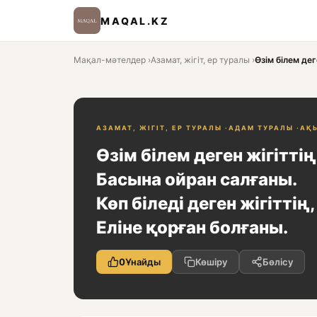
MAQAL.KZ
Мақал-мәтелдер
›
Азамат, жігіт, ер туралы
›
Өзім білем дег
АЗАМАТ, ЖІГІТ, ЕР ТУРАЛЫ ·
АДАМ ТУРАЛЫ ·
АҚ
Өзім білем деген жігіттің
Басына ойран салғаны.
Көп біледі деген жігіттің,
Еліне қорған болғаны.
0
Ұнайды
Көшіру
Бөлісу