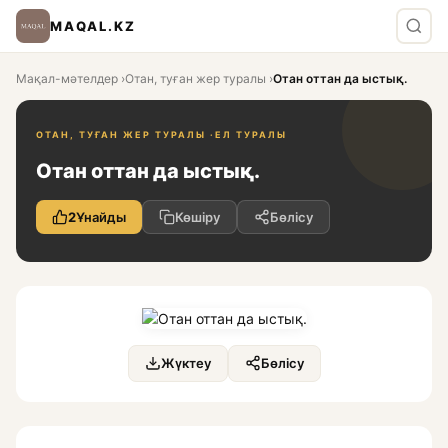
MAQAL.KZ
Мақал-мәтелдер
›
Отан, туған жер туралы
›
Отан оттан да ыстық.
ОТАН, ТУҒАН ЖЕР ТУРАЛЫ ·
ЕЛ ТУРАЛЫ
Отан оттан да ыстық.
2
Ұнайды
Көшіру
Бөлісу
Жүктеу
Бөлісу