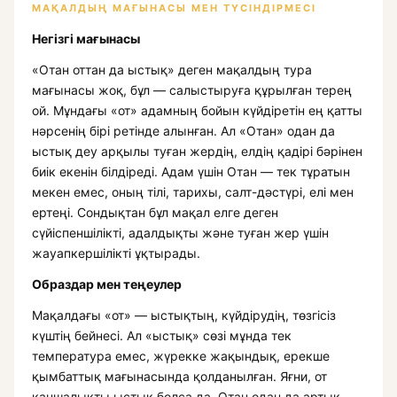
МАҚАЛДЫҢ МАҒЫНАСЫ МЕН ТҮСІНДІРМЕСІ
Негізгі мағынасы
«Отан оттан да ыстық» деген мақалдың тура
мағынасы жоқ, бұл — салыстыруға құрылған терең
ой. Мұндағы «от» адамның бойын күйдіретін ең қатты
нәрсенің бірі ретінде алынған. Ал «Отан» одан да
ыстық деу арқылы туған жердің, елдің қадірі бәрінен
биік екенін білдіреді. Адам үшін Отан — тек тұратын
мекен емес, оның тілі, тарихы, салт-дәстүрі, елі мен
ертеңі. Сондықтан бұл мақал елге деген
сүйіспеншілікті, адалдықты және туған жер үшін
жауапкершілікті ұқтырады.
Образдар мен теңеулер
Мақалдағы «от» — ыстықтың, күйдірудің, төзгісіз
күштің бейнесі. Ал «ыстық» сөзі мұнда тек
температура емес, жүрекке жақындық, ерекше
қымбаттық мағынасында қолданылған. Яғни, от
қаншалықты ыстық болса да, Отан одан да артық