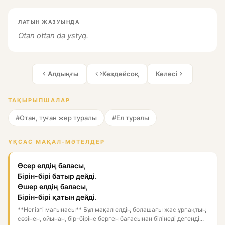
ЛАТЫН ЖАЗУЫНДА
Otan ottan da ystyq.
Алдыңғы
Кездейсоқ
Келесі
ТАҚЫРЫПШАЛАР
#Отан, туған жер туралы
#Ел туралы
ҰҚСАС МАҚАЛ-МӘТЕЛДЕР
Өсер елдің баласы,
Бірін-бірі батыр дейді.
Өшер елдің баласы,
Бірін-бірі қатын дейді.
**Негізгі мағынасы** Бұл мақал елдің болашағы жас ұрпақтың
сөзінен, ойынан, бір-біріне берген бағасынан білінеді дегенді...