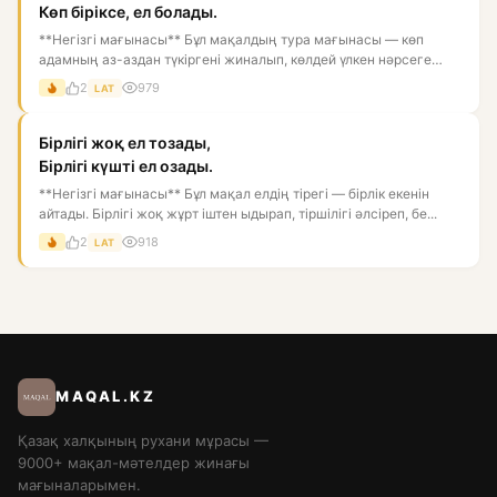
Көп біріксе, ел болады.
**Негізгі мағынасы** Бұл мақалдың тура мағынасы — көп
адамның аз-аздан түкіргені жиналып, көлдей үлкен нәрсеге
айналуы....
2
979
LAT
Бірлігі жоқ ел тозады,
Бірлігі күшті ел озады.
**Негізгі мағынасы** Бұл мақал елдің тірегі — бірлік екенін
айтады. Бірлігі жоқ жұрт іштен ыдырап, тіршілігі әлсіреп, бе...
2
918
LAT
MAQAL.KZ
Қазақ халқының рухани мұрасы —
9000+ мақал-мәтелдер жинағы
мағыналарымен.