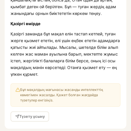
қымбат деген ой берілген. Бұл — туған жердің адам
жанындағы орнын биіктететін көркем теңеу.
Қазіргі өмірде
Қазіргі заманда бұл мақал елін тастап кетпей, туған
жерге қызмет ететін, елі үшін еңбек ететін адамдарға
қатысты жиі айтылады. Мысалы, шетелде білім алып
келген жас маман ауылына барып, мектепте жұмыс
істеп, жергілікті балаларға білім берсе, оның ісі осы
мақалдың мәнін көрсетеді: Отанға қызмет ету — ең
үлкен құрмет.
Бұл мақалдың мағынасы жасанды интеллекттің
көмегімен жасалды. Қажет болған жағдайда
түзетулер енгізіңіз.
Түзету ұсыну