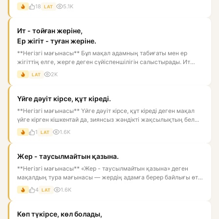
18
5.1K
LAT
Ит - тойған жеріне,
Ер жігіт - туған жеріне.
**Негізгі мағынасы** Бұл мақал адамның табиғаты мен ер
жігіттің елге, жерге деген сүйіспеншілігін салыстырады. Ит
тойған...
2K
LAT
Үйге дәуіт кірсе, құт кіреді.
**Негізгі мағынасы** Үйге дәуіт кірсе, құт кіреді деген мақал
үйге кірген кішкентай да, зиянсыз жәндікті жақсылықтың бел...
1
1.6K
LAT
Жер - таусылмайтын қазына.
**Негізгі мағынасы** «Жер - таусылмайтын қазына» деген
мақалдың тура мағынасы — жердің адамға берер байлығы өте
көп, он...
4
1.6K
LAT
Көп түкірсе, көл болады,