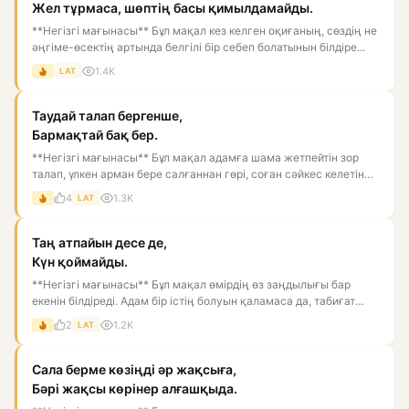
Жел тұрмаса, шөптің басы қимылдамайды.
**Негізгі мағынасы** Бұл мақал кез келген оқиғаның, сөздің не
әңгіме-өсектің артында белгілі бір себеп болатынын білдіре...
1.4K
LAT
Таудай талап бергенше,
Бармақтай бақ бер.
**Негізгі мағынасы** Бұл мақал адамға шама жетпейтін зор
талап, үлкен арман бере салғаннан гөрі, соған сәйкес келетін
ба...
4
1.3K
LAT
Таң атпайын десе де,
Күн қоймайды.
**Негізгі мағынасы** Бұл мақал өмірдің өз заңдылығы бар
екенін білдіреді. Адам бір істің болуын қаламаса да, табиғат
пен...
2
1.2K
LAT
Сала берме көзіңді әр жақсыға,
Бәрі жақсы көрінер алғашқыда.