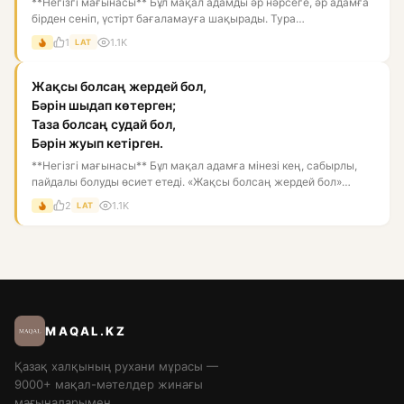
**Негізгі мағынасы** Бұл мақал адамды әр нәрсеге, әр адамға
бірден сеніп, үстірт бағаламауға шақырады. Тура
мағынасында:...
1
1.1K
LAT
Жақсы болсаң жердей бол,
Бәрін шыдап көтерген;
Таза болсаң судай бол,
Бәрін жуып кетірген.
**Негізгі мағынасы** Бұл мақал адамға мінезі кең, сабырлы,
пайдалы болуды өсиет етеді. «Жақсы болсаң жердей бол»
дегені...
2
1.1K
LAT
MAQAL.KZ
Қазақ халқының рухани мұрасы —
9000+ мақал-мәтелдер жинағы
мағыналарымен.