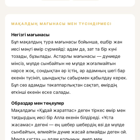
МАҚАЛДЫҢ МАҒЫНАСЫ МЕН ТҮСІНДІРМЕСІ
Негізгі мағынасы
Бұл мақалдың тура мағынасы бойынша, ешбір жан
иесі мәңгі өмір сүрмейді: адам да, зат та бір күні
тозады, бұзылады. Астарлы мағынасы — дүниеде
мінсіз, мүлде сынбайтын не мүлде жоғалмайтын
нәрсе жоқ, сондықтан әр істің, әр адамның шегі бар
екенін түсініп, шындықты сабырмен қабылдау керек.
Бұл сөз адамды тәкаппарлықтан сақтап, өмірдің
өткінші екенін еске салады.
Образдар мен теңеулер
Мақалдағы «Құдай жаратпас» деген тіркес өмір мен
тағдырдың иесі бір Алла екенін білдіреді. «Ұста
жасамас» дегені — ең шебер шебердің өзі де мүлде
сынбайтын, өлмейтін дүние жасай алмайды деген ой.
Мұнда «ұста» — адам қолының, өнер мен