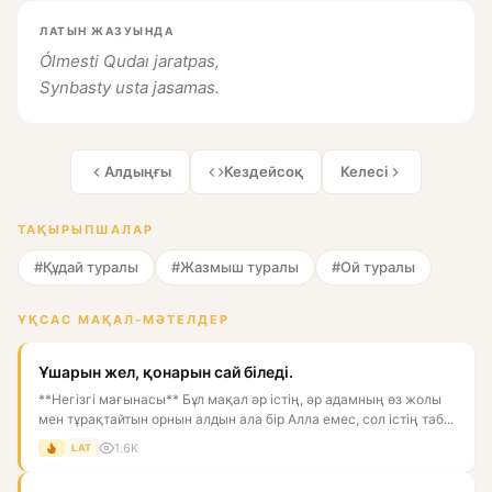
ЛАТЫН ЖАЗУЫНДА
Ólmesti Qudaı jaratpas,
Synbasty usta jasamas.
Алдыңғы
Кездейсоқ
Келесі
ТАҚЫРЫПШАЛАР
#Құдай туралы
#Жазмыш туралы
#Ой туралы
ҰҚСАС МАҚАЛ-МӘТЕЛДЕР
Ұшарын жел, қонарын сай біледі.
**Негізгі мағынасы** Бұл мақал әр істің, әр адамның өз жолы
мен тұрақтайтын орнын алдын ала бір Алла емес, сол істің таб...
1.6K
LAT