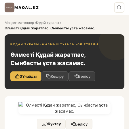
MAQAL.KZ
Мақал-мәтелдер
›
Құдай туралы
›
Өлместі Құдай жаратпас, Сынбасты ұста жасамас.
ҚҰДАЙ ТУРАЛЫ ·
ЖАЗМЫШ ТУРАЛЫ ·
ОЙ ТУРАЛЫ
Өлместі Құдай жаратпас,
Сынбасты ұста жасамас.
0
Ұнайды
Көшіру
Бөлісу
Жүктеу
Бөлісу