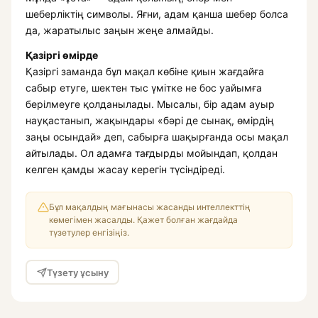
шеберліктің символы. Яғни, адам қанша шебер болса
да, жаратылыс заңын жеңе алмайды.
Қазіргі өмірде
Қазіргі заманда бұл мақал көбіне қиын жағдайға
сабыр етуге, шектен тыс үмітке не бос уайымға
берілмеуге қолданылады. Мысалы, бір адам ауыр
науқастанып, жақындары «бәрі де сынақ, өмірдің
заңы осындай» деп, сабырға шақырғанда осы мақал
айтылады. Ол адамға тағдырды мойындап, қолдан
келген қамды жасау керегін түсіндіреді.
Бұл мақалдың мағынасы жасанды интеллекттің
көмегімен жасалды. Қажет болған жағдайда
түзетулер енгізіңіз.
Түзету ұсыну