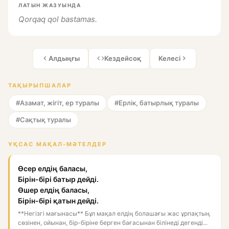
ЛАТЫН ЖАЗУЫНДА
Qorqaq qol bastamas.
Алдыңғы
Кездейсоқ
Келесі
ТАҚЫРЫПШАЛАР
#Азамат, жігіт, ер туралы
#Ерлік, батырлық туралы
#Сақтық туралы
ҰҚСАС МАҚАЛ-МӘТЕЛДЕР
Өсер елдің баласы,
Бірін-бірі батыр дейді.
Өшер елдің баласы,
Бірін-бірі қатын дейді.
**Негізгі мағынасы** Бұл мақал елдің болашағы жас ұрпақтың
сөзінен, ойынан, бір-біріне берген бағасынан білінеді дегенді...