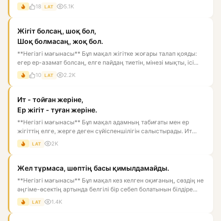
18
5.1K
LAT
Жігіт болсаң, шоқ бол,
Шоқ болмасаң, жоқ бол.
**Негізгі мағынасы** Бұл мақал жігітке жоғары талап қояды:
егер ер-азамат болсаң, елге пайдаң тиетін, мінезі мықты, ісі...
10
2.2K
LAT
Ит - тойған жеріне,
Ер жігіт - туған жеріне.
**Негізгі мағынасы** Бұл мақал адамның табиғаты мен ер
жігіттің елге, жерге деген сүйіспеншілігін салыстырады. Ит
тойған...
2K
LAT
Жел тұрмаса, шөптің басы қимылдамайды.
**Негізгі мағынасы** Бұл мақал кез келген оқиғаның, сөздің не
әңгіме-өсектің артында белгілі бір себеп болатынын білдіре...
1.4K
LAT