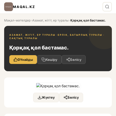
MAQAL.KZ
Мақал-мәтелдер
›
Азамат, жігіт, ер туралы
›
Қорқақ қол бастамас.
АЗАМАТ, ЖІГІТ, ЕР ТУРАЛЫ ·
ЕРЛІК, БАТЫРЛЫҚ ТУРАЛЫ ·
САҚТЫҚ ТУРАЛЫ
Қорқақ қол бастамас.
0
Ұнайды
Көшіру
Бөлісу
Жүктеу
Бөлісу