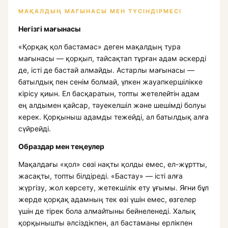
МАҚАЛДЫҢ МАҒЫНАСЫ МЕН ТҮСІНДІРМЕСІ
Негізгі мағынасы
«Қорқақ қол бастамас» деген мақалдың тура
мағынасы — қорқып, тайсақтап тұрған адам әскерді
де, істі де бастай алмайды. Астарлы мағынасы —
батылдық пен сенім болмай, үлкен жауапкершілікке
кірісу қиын. Ел басқаратын, топты жетелейтін адам
ең алдымен қайсар, тәуекелшіл және шешімді болуы
керек. Қорқыныш адамды тежейді, ал батылдық алға
сүйрейді.
Образдар мен теңеулер
Мақалдағы «қол» сөзі нақты қолды емес, ел-жұртты,
жасақты, топты білдіреді. «Бастау» — істі алға
жүргізу, жол көрсету, жетекшілік ету ұғымы. Яғни бұл
жерде қорқақ адамның тек өзі үшін емес, өзгелер
үшін де тірек бола алмайтыны бейнеленеді. Халық
қорқынышты әлсіздікпен, ал бастаманы ерлікпен