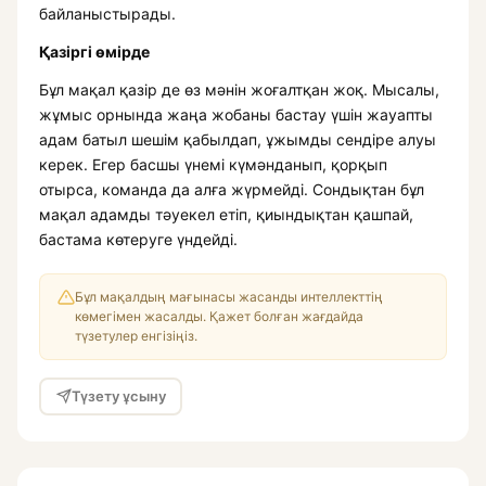
байланыстырады.
Қазіргі өмірде
Бұл мақал қазір де өз мәнін жоғалтқан жоқ. Мысалы,
жұмыс орнында жаңа жобаны бастау үшін жауапты
адам батыл шешім қабылдап, ұжымды сендіре алуы
керек. Егер басшы үнемі күмәнданып, қорқып
отырса, команда да алға жүрмейді. Сондықтан бұл
мақал адамды тәуекел етіп, қиындықтан қашпай,
бастама көтеруге үндейді.
Бұл мақалдың мағынасы жасанды интеллекттің
көмегімен жасалды. Қажет болған жағдайда
түзетулер енгізіңіз.
Түзету ұсыну