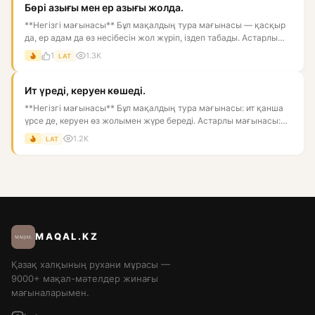
Бөрі азығы мен ер азығы жолда.
**Негізгі мағынасы** Бұл мақалдың тура мағынасы — қасқыр
да, ер адам да өз несібесін жол жүріп, іздеп табады. Астарлы
ма...
1
1.3K
LAT
Ит үреді, керуен көшеді.
**Негізгі мағынасы** Бұл мақалдың тура мағынасы: ит қанша
үрсе де, керуен өз жолымен жүре береді. Астарлы мағынасы:
біре...
1.2K
LAT
MAQAL.KZ
Қазақ халқының рухани мұрасы —
9000+ мақал-мәтелдер жинағы
мағыналарымен.