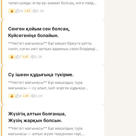
талап қояды: егер ер-азамат болсаң, елге пайдаң
тиетін, мінезі мықты, ісі...
10
2.2K
LAT
Сенген қойым сен болсаң,
Күйсегеніңе болайын.
**Негізгі мағынасы** Бұл мақал біреуге қатты
сеніп, соған үміт артқан адамның сөзін білдіреді.
Тура мағынасы — «егер се...
7
2.2K
LAT
Су ішкен құдығыңа түкірме.
**Негізгі мағынасы** Бұл мақалдың тура
мағынасы — су алып, ішіп жүрген құдыққа
түкіруге болмайды, өйткені ол суды ластай...
4
2.2K
LAT
Жүзігің алтын болғанша,
Жүзің жарқын болсын.
**Негізгі мағынасы** Бұл мақалдың тура
мағынасы — алтын жүзік таққаннан гөрі,