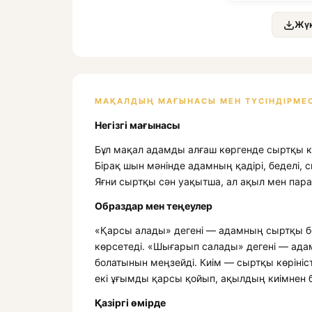
Жүк
МАҚАЛДЫҢ МАҒЫНАСЫ МЕН ТҮСІНДІРМЕС
Негізгі мағынасы
Бұл мақал адамды алғаш көргенде сыртқы ке
Бірақ шын мәнінде адамның қадірі, беделі, 
Яғни сыртқы сән уақытша, ал ақыл мен пара
Образдар мен теңеулер
«Қарсы алады» дегені — адамның сыртқы б
көрсетеді. «Шығарып салады» дегені — ада
болатынын меңзейді. Киім — сыртқы көрініс
екі ұғымды қарсы қойып, ақылдың киімнен б
Қазіргі өмірде