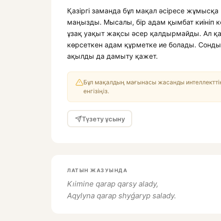
Қазіргі заманда бұл мақал әсіресе жұмысқа 
маңызды. Мысалы, бір адам қымбат киініп кел
ұзақ уақыт жақсы әсер қалдырмайды. Ал қар
көрсеткен адам құрметке ие болады. Сонды
ақылды да дамыту қажет.
Бұл мақалдың мағынасы жасанды интеллекттің
енгізіңіз.
Түзету ұсыну
ЛАТЫН ЖАЗУЫНДА
Kıimine qarap qarsy alady,
Aqylyna qarap shyǵaryp salady.