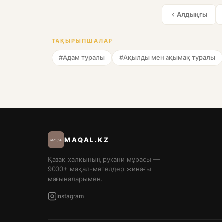
Алдыңғы
ТАҚЫРЫПШАЛАР
#Адам туралы
#Ақылды мен ақымақ туралы
MAQAL.KZ
Қазақ халқының рухани мұрасы —
9000+ мақал-мәтелдер жинағы
мағыналарымен.
Instagram