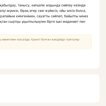
қабылдау, танысу, көпшілік алдында сөйлеу кезінде
уі мүмкін, бірақ егер сөзі жүйесіз, ойы әлсіз болса,
апайым киінгенімен, сауатты сөйлеп, байыпты мінез
қтан сыртқы ұқыптылықпен бірге ішкі мәдениет пен
 көмегімен жасалды. Қажет болған жағдайда түзетулер