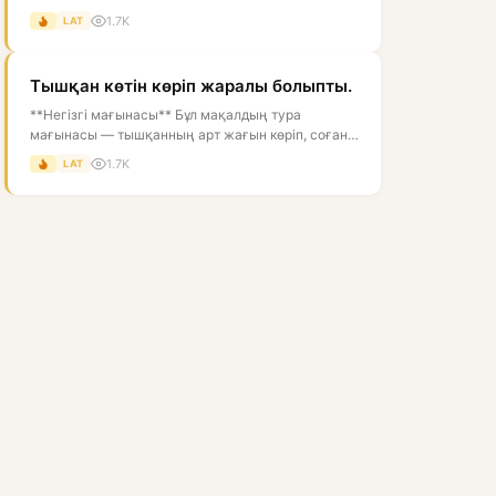
адамның жүзі ашық, нұрлы, көрікті болғаны...
1.7K
LAT
Тышқан көтін көріп жаралы болыпты.
**Негізгі мағынасы** Бұл мақалдың тура
мағынасы — тышқанның арт жағын көріп, соған
жарақат алғандай болуы. Астарлы мағын...
1.7K
LAT