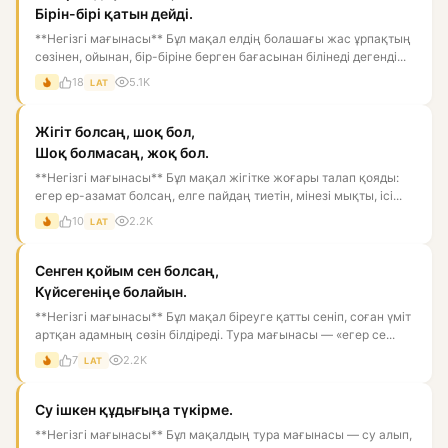
Бірін-бірі қатын дейді.
**Негізгі мағынасы** Бұл мақал елдің болашағы жас ұрпақтың
сөзінен, ойынан, бір-біріне берген бағасынан білінеді дегенді...
18
5.1K
LAT
Жігіт болсаң, шоқ бол,
Шоқ болмасаң, жоқ бол.
**Негізгі мағынасы** Бұл мақал жігітке жоғары талап қояды:
егер ер-азамат болсаң, елге пайдаң тиетін, мінезі мықты, ісі...
10
2.2K
LAT
Сенген қойым сен болсаң,
Күйсегеніңе болайын.
**Негізгі мағынасы** Бұл мақал біреуге қатты сеніп, соған үміт
артқан адамның сөзін білдіреді. Тура мағынасы — «егер се...
7
2.2K
LAT
Су ішкен құдығыңа түкірме.
**Негізгі мағынасы** Бұл мақалдың тура мағынасы — су алып,