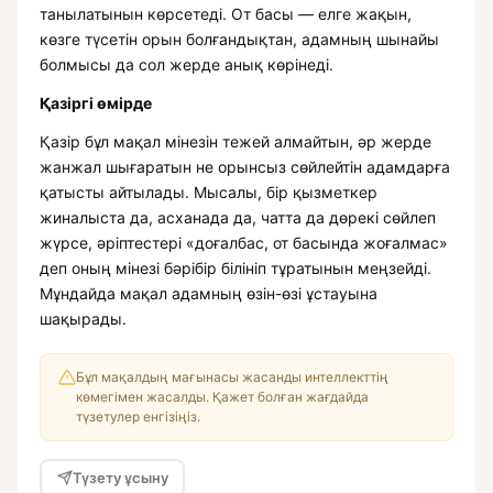
танылатынын көрсетеді. От басы — елге жақын,
көзге түсетін орын болғандықтан, адамның шынайы
болмысы да сол жерде анық көрінеді.
Қазіргі өмірде
Қазір бұл мақал мінезін тежей алмайтын, әр жерде
жанжал шығаратын не орынсыз сөйлейтін адамдарға
қатысты айтылады. Мысалы, бір қызметкер
жиналыста да, асханада да, чатта да дөрекі сөйлеп
жүрсе, әріптестері «доғалбас, от басында жоғалмас»
деп оның мінезі бәрібір білініп тұратынын меңзейді.
Мұндайда мақал адамның өзін-өзі ұстауына
шақырады.
Бұл мақалдың мағынасы жасанды интеллекттің
көмегімен жасалды. Қажет болған жағдайда
түзетулер енгізіңіз.
Түзету ұсыну