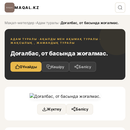
MAQAL.KZ
Мақал-мәтелдер
›
Адам туралы
›
Доғалбас, от басында жоғалмас.
АДАМ ТУРАЛЫ ·
АҚЫЛДЫ МЕН АҚЫМАҚ ТУРАЛЫ ·
ЖАҚСЫЛЫҚ , ЖАМАНДЫҚ ТУРАЛЫ
Доғалбас, от басында жоғалмас.
0
Ұнайды
Көшіру
Бөлісу
Жүктеу
Бөлісу