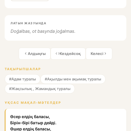
ЛАТЫН ЖАЗУЫНДА
Doǵalbas, ot basynda joǵalmas.
Алдыңғы
Кездейсоқ
Келесі
ТАҚЫРЫПШАЛАР
#Адам туралы
#Ақылды мен ақымақ туралы
#Жақсылық , Жамандық туралы
ҰҚСАС МАҚАЛ-МӘТЕЛДЕР
Өсер елдің баласы,
Бірін-бірі батыр дейді.
Өшер елдің баласы,