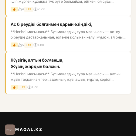
ішіп жүрген құдыққа түкіруге болмайды, өйткені ол суды
ластай...
4
2.2K
LAT
Ас біреудікі болғанмен қарын өзіңдікі,
**Негізгі мағынасы** Бұл мақалдың тура мағынасы — ас-су
біреудің дастарқанынан, өзгенің қолынан келуі мүмкін, ал оны
қор...
5
1.8K
LAT
Жүзігің алтын болғанша,
Жүзің жарқын болсын.
**Негізгі мағынасы** Бұл мақалдың тура мағынасы — алтын
жүзік таққаннан гөрі, адамның жүзі ашық, нұрлы, көрікті
болғаны...
1.7K
LAT
MAQAL.KZ