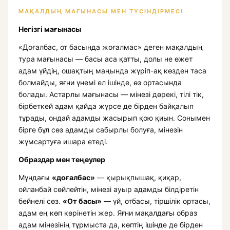
МАҚАЛДЫҢ МАҒЫНАСЫ МЕН ТҮСІНДІРМЕСІ
Негізгі мағынасы
«Доғалбас, от басында жоғалмас» деген мақалдың
тура мағынасы — басы аса қатты, долы не өжет
адам үйдің, ошақтың маңында жүріп-ақ көзден таса
болмайды, яғни үнемі ел ішінде, өз ортасында
болады. Астарлы мағынасы — мінезі дөрекі, тілі тік,
бірбеткей адам қайда жүрсе де бірден байқалып
тұрады, ондай адамды жасырып қою қиын. Сонымен
бірге бұл сөз адамды сабырлы болуға, мінезін
жұмсартуға ишара етеді.
Образдар мен теңеулер
Мұндағы
«доғалбас»
— қырықпышақ, қиқар,
ойланбай сөйлейтін, мінезі ауыр адамды білдіретін
бейнелі сөз.
«От басы»
— үй, отбасы, тіршілік ортасы,
адам ең көп көрінетін жер. Яғни мақалдағы образ
адам мінезінің тұрмыста да, көптің ішінде де бірден