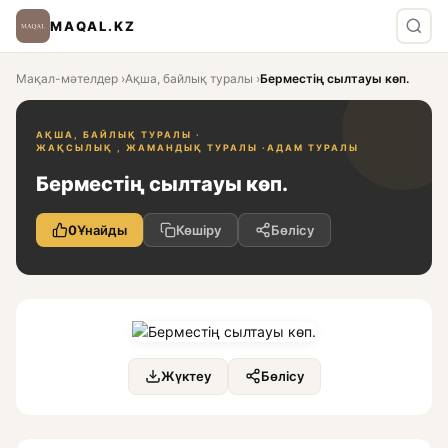
MAQAL.KZ
Мақал-мәтелдер
›
Ақша, байлық туралы
›
Берместің сылтауы көп.
АҚША, БАЙЛЫҚ ТУРАЛЫ ·
ЖАҚСЫЛЫҚ , ЖАМАНДЫҚ ТУРАЛЫ ·
АДАМ ТУРАЛЫ
Берместің сылтауы көп.
0
Ұнайды
Көшіру
Бөлісу
Жүктеу
Бөлісу