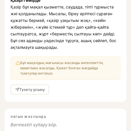
Қазіргі өмірде
Қазір бұл мақал қызметте, саудада, тіпті тұрмыста
жиі қолданылады. Мысалы, біреу әріптесі сұраған
құжатты бермей, «қазір уақытым жоқ», «кейін
жіберемін», «жүйе істемей тұр» деп қайта-қайта
сылтауратса, жұрт «берместің сылтауы көп» дейді.
Бұл сөз адамды уәдесінде тұруға, ашық сөйлеп, бос
ақталмауға шақырады.
Бұл мақалдың мағынасы жасанды интеллекттің
көмегімен жасалды. Қажет болған жағдайда
түзетулер енгізіңіз.
Түзету ұсыну
ЛАТЫН ЖАЗУЫНДА
Bermestiń syltaýy kóp.