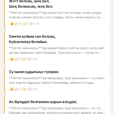
Жігіт болсаң, шоқ бол,
Шоқ болмасаң, жоқ бол.
**Негізгі мағынасы** Бұл мақал жігітке жоғары талап қояды:
егер ер-азамат болсаң, елге пайдаң тиетін, мінезі мықты, ісі...
10
2.2K
LAT
Сенген қойым сен болсаң,
Күйсегеніңе болайын.
**Негізгі мағынасы** Бұл мақал біреуге қатты сеніп, соған үміт
артқан адамның сөзін білдіреді. Тура мағынасы — «егер се...
7
2.2K
LAT
Су ішкен құдығыңа түкірме.
**Негізгі мағынасы** Бұл мақалдың тура мағынасы — су алып,
ішіп жүрген құдыққа түкіруге болмайды, өйткені ол суды
ластай...
4
2.2K
LAT
Ас біреудікі болғанмен қарын өзіңдікі,
**Негізгі мағынасы** Бұл мақалдың тура мағынасы — ас-су
біреудің дастарқанынан, өзгенің қолынан келуі мүмкін, ал оны