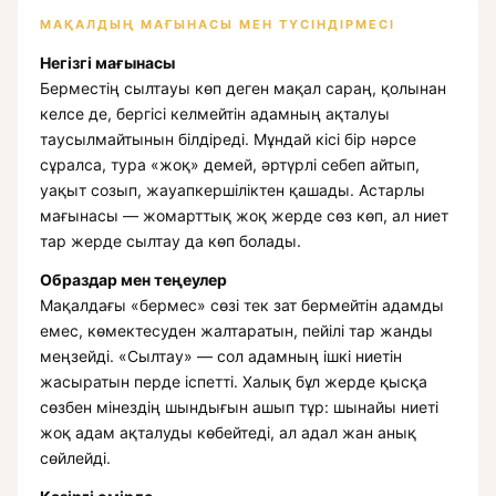
МАҚАЛДЫҢ МАҒЫНАСЫ МЕН ТҮСІНДІРМЕСІ
Негізгі мағынасы
Берместің сылтауы көп деген мақал сараң, қолынан
келсе де, бергісі келмейтін адамның ақталуы
таусылмайтынын білдіреді. Мұндай кісі бір нәрсе
сұралса, тура «жоқ» демей, әртүрлі себеп айтып,
уақыт созып, жауапкершіліктен қашады. Астарлы
мағынасы — жомарттық жоқ жерде сөз көп, ал ниет
тар жерде сылтау да көп болады.
Образдар мен теңеулер
Мақалдағы «бермес» сөзі тек зат бермейтін адамды
емес, көмектесуден жалтаратын, пейілі тар жанды
меңзейді. «Сылтау» — сол адамның ішкі ниетін
жасыратын перде іспетті. Халық бұл жерде қысқа
сөзбен мінездің шындығын ашып тұр: шынайы ниеті
жоқ адам ақталуды көбейтеді, ал адал жан анық
сөйлейді.