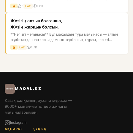
қор...
5
1.8K
LAT
Жүзігің алтын болғанша,
Жүзің жарқын болсын.
**Негізгі мағынасы** Бұл мақалдың тура мағынасы — алтын
жүзік таққаннан гөрі, адамның жүзі ашық, нұрлы, көрікті
болғаны...
1.7K
LAT
MAQAL.KZ
Қазақ халқының рухани мұрасы —
9000+ мақал-мәтелдер жинағы
мағыналарымен.
Instagram
АҚПАРАТ
ҚҰҚЫҚ