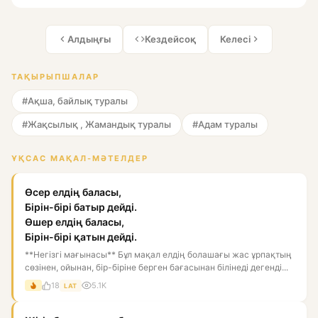
Алдыңғы
Кездейсоқ
Келесі
ТАҚЫРЫПШАЛАР
#Ақша, байлық туралы
#Жақсылық , Жамандық туралы
#Адам туралы
ҰҚСАС МАҚАЛ-МӘТЕЛДЕР
Өсер елдің баласы,
Бірін-бірі батыр дейді.
Өшер елдің баласы,
Бірін-бірі қатын дейді.
**Негізгі мағынасы** Бұл мақал елдің болашағы жас ұрпақтың
сөзінен, ойынан, бір-біріне берген бағасынан білінеді дегенді...
18
5.1K
LAT