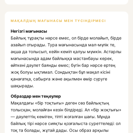
МАҚАЛДЫҢ МАҒЫНАСЫ МЕН ТҮСІНДІРМЕСІ
Негізгі мағынасы
Байлық тұрақты нәрсе емес, ол бірде молайып, бірде
азайып отырады. Тура мағынасында мал-мүлік те,
ақша да толысып, кейін кеміп қалуы мүмкін. Астарлы
мағынасында адам байлыққа мастанбауы керек,
өйткені дәулет баянды емес; бүгін бар нәрсе ертең
жоқ болуы ықтимал. Сондықтан бұл мақал кісіні
қанағатқа, сабырға және ақылмен өмір сүруге
шақырады.
Образдар мен теңеулер
Мақалдағы «бір тоқтығы» деген сөз байлықтың
толысқан, молайған кезін білдіреді. Ал «бір жоқтығы»
— дәулеттің кеміген, тіпті жоғалған шағы. Мұнда
байлық тірі нәрсе сияқты қозғалыста суреттеледі: ол
тоқ та болады, жұтай дады. Осы образ арқылы