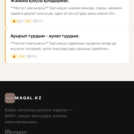
Жанына қоңсы қондырмас.
**Негізгі мағынасы** Бұл мақал жаман мінезді, сараң, менмен
адамға дәулет қонса да, одан игілік күтудің қиын екенін біл...
2
925
LAT
Ауырып тұрдым - аунап тұрдым.
**Негізгі мағынасы** Бұл мақал адамның ауырған кезде де
еңсесін түсірмей, халін жеңілдетудің амалын іздейтінін
білдіреді...
924
LAT
MAQAL.KZ
Қазақ халқының рухани мұрасы —
9000+ мақал-мәтелдер жинағы
мағыналарымен.
Instagram