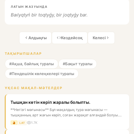
ЛАТЫН ЖАЗУЫНДА
Baılyqtyń bir toqtyǵy, bir joqtyǵy bar.
Алдыңғы
Кездейсоқ
Келесі
ТАҚЫРЫПШАЛАР
#Ақша, байлық туралы
#Бақыт туралы
#Пендешілік көлеңкелері туралы
ҰҚСАС МАҚАЛ-МӘТЕЛДЕР
Тышқан көтін көріп жаралы болыпты.
**Негізгі мағынасы** Бұл мақалдың тура мағынасы —
тышқанның арт жағын көріп, соған жарақат алғандай болуы.
Астарлы мағын...
1.7K
LAT