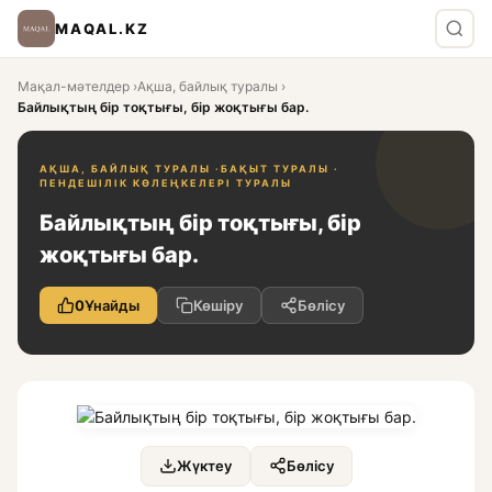
MAQAL.KZ
Мақал-мәтелдер
›
Ақша, байлық туралы
›
Байлықтың бір тоқтығы, бір жоқтығы бар.
АҚША, БАЙЛЫҚ ТУРАЛЫ ·
БАҚЫТ ТУРАЛЫ ·
ПЕНДЕШІЛІК КӨЛЕҢКЕЛЕРІ ТУРАЛЫ
Байлықтың бір тоқтығы, бір
жоқтығы бар.
0
Ұнайды
Көшіру
Бөлісу
Жүктеу
Бөлісу