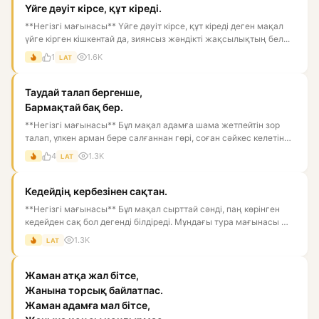
Үйге дәуіт кірсе, құт кіреді.
**Негізгі мағынасы** Үйге дәуіт кірсе, құт кіреді деген мақал
үйге кірген кішкентай да, зиянсыз жәндікті жақсылықтың бел...
1
1.6K
LAT
Таудай талап бергенше,
Бармақтай бақ бер.
**Негізгі мағынасы** Бұл мақал адамға шама жетпейтін зор
талап, үлкен арман бере салғаннан гөрі, соған сәйкес келетін
ба...
4
1.3K
LAT
Кедейдің кербезінен сақтан.
**Негізгі мағынасы** Бұл мақал сырттай сәнді, паң көрінген
кедейден сақ бол дегенді білдіреді. Мұндағы тура мағынасы —
к...
1.3K
LAT
Жаман атқа жал бітсе,
Жанына торсық байлатпас.
Жаман адамға мал бітсе,