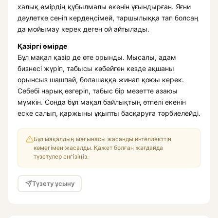
халық өмірдің құбылмалы екенін ұғындырған. Яғни
дәулетке сеніп кердеңсімей, таршылыққа тап болсаң
да мойымау керек деген ой айтылады.
Қазіргі өмірде
Бұл мақал қазір де өте орынды. Мысалы, адам
бизнесі жүріп, табысы көбейген кезде ақшаны
орынсыз шашпай, болашаққа жинап қоюы керек.
Себебі нарық өзгеріп, табыс бір мезетте азаюы
мүмкін. Сонда бұл мақал байлықтың өтпелі екенін
еске салып, қаржыны ұқыпты басқаруға тәрбиелейді.
Бұл мақалдың мағынасы жасанды интеллекттің
көмегімен жасалды. Қажет болған жағдайда
түзетулер енгізіңіз.
Түзету ұсыну