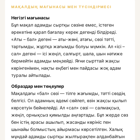
МАҚАЛДЫҢ МАҒЫНАСЫ МЕН ТҮСІНДІРМЕСІ
Негізгі мағынасы
Бұл мақал адамды сыртқы сөзіне емес, істеген
әрекетіне қарап бағалау керек дегенді білдіреді.
«Аты – бал» дегені — аты-жөні, атағы, сөзі тәтті,
тартымды, жұртқа жағымды болуы мүмкін. Ал «ісі –
сал» дегені — ісі жеңіл, салғырт, шала, шын нәтиже
бермейтін адамды меңзейді. Яғни сырттай жақсы
көрінгенімен, нақты еңбегі мен пайдасы жоқ адам
туралы айтылады.
Образдар мен теңеулер
Мақалдағы «бал» сөзі — тілге жағымды, тәтті сөздің
белгісі. Ол адамның әдемі сөйлеп, өзін жақсы қылып
көрсетуін бейнелейді. Ал «сал» сөзі — салмақсыз,
жеңіл, орнықсыз қимылды аңғартады. Бұл жерде сөз
бен істің арасы ашылып, жасанды көрініс пен
шынайы болмыстың айырмасы көрсетілген. Халық
мұндай адамды сыртқы жылтырақпен алданбайтын