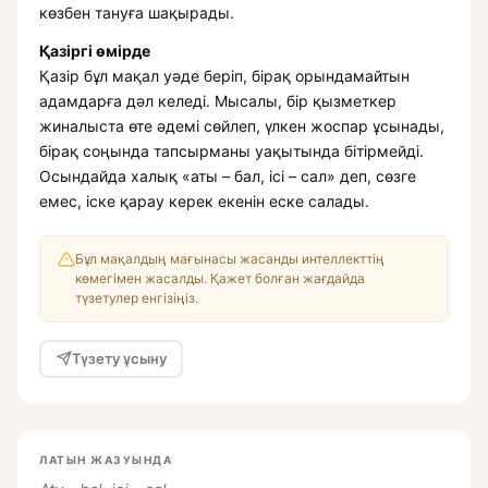
көзбен тануға шақырады.
Қазіргі өмірде
Қазір бұл мақал уәде беріп, бірақ орындамайтын
адамдарға дәл келеді. Мысалы, бір қызметкер
жиналыста өте әдемі сөйлеп, үлкен жоспар ұсынады,
бірақ соңында тапсырманы уақытында бітірмейді.
Осындайда халық «аты – бал, ісі – сал» деп, сөзге
емес, іске қарау керек екенін еске салады.
Бұл мақалдың мағынасы жасанды интеллекттің
көмегімен жасалды. Қажет болған жағдайда
түзетулер енгізіңіз.
Түзету ұсыну
ЛАТЫН ЖАЗУЫНДА