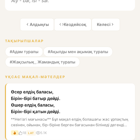
Aty - bal, isi - sal.
Алдыңғы
Кездейсоқ
Келесі
ТАҚЫРЫПШАЛАР
#Адам туралы
#Ақылды мен ақымақ туралы
#Жақсылық , Жамандық туралы
ҰҚСАС МАҚАЛ-МӘТЕЛДЕР
Өсер елдің баласы,
Бірін-бірі батыр дейді.
Өшер елдің баласы,
Бірін-бірі қатын дейді.
**Негізгі мағынасы** Бұл мақал елдің болашағы жас ұрпақтың
сөзінен, ойынан, бір-біріне берген бағасынан білінеді дегенді...
18
5.1K
LAT