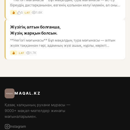
біреудің дастарқанынан, өзгенің қолынан келуі мүмкін, ал оны
қор...
5
1.8K
LAT
Жүзігің алтын болғанша,
Жүзің жарқын болсын.
**Негізгі мағынасы** Бұл мақалдың тура мағынасы — алтын
жүзік таққаннан гөрі, адамның жүзі ашық, нұрлы, көрікті
болғаны...
1.7K
LAT
MAQAL.KZ
Қазақ халқының рухани мұрасы —
9000+ мақал-мәтелдер жинағы
мағыналарымен.
Instagram