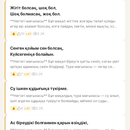
Жігіт болсаң, шоқ бол,
Шоқ болмасаң, жоқ бол.
**Негізгі мағынасы** Бұл мақал жігітке жоғары талап қояды:
егер ер-азамат болсаң, елге пайдаң тиетін, мінезі мықты, ісі...
10
2.2K
LAT
Сенген қойым сен болсаң,
Күйсегеніңе болайын.
**Негізгі мағынасы** Бұл мақал біреуге қатты сеніп, соған үміт
артқан адамның сөзін білдіреді. Тура мағынасы — «егер се...
7
2.2K
LAT
Су ішкен құдығыңа түкірме.
**Негізгі мағынасы** Бұл мақалдың тура мағынасы — су алып,
ішіп жүрген құдыққа түкіруге болмайды, өйткені ол суды
ластай...
4
2.2K
LAT
Ас біреудікі болғанмен қарын өзіңдікі,
**Негізгі мағынасы** Бұл мақалдың тура мағынасы — ас-су