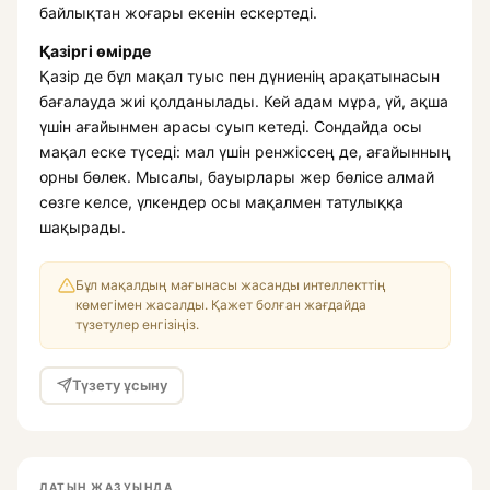
байлықтан жоғары екенін ескертеді.
Қазіргі өмірде
Қазір де бұл мақал туыс пен дүниенің арақатынасын
бағалауда жиі қолданылады. Кей адам мұра, үй, ақша
үшін ағайынмен арасы суып кетеді. Сондайда осы
мақал еске түседі: мал үшін ренжіссең де, ағайынның
орны бөлек. Мысалы, бауырлары жер бөлісе алмай
сөзге келсе, үлкендер осы мақалмен татулыққа
шақырады.
Бұл мақалдың мағынасы жасанды интеллекттің
көмегімен жасалды. Қажет болған жағдайда
түзетулер енгізіңіз.
Түзету ұсыну
ЛАТЫН ЖАЗУЫНДА