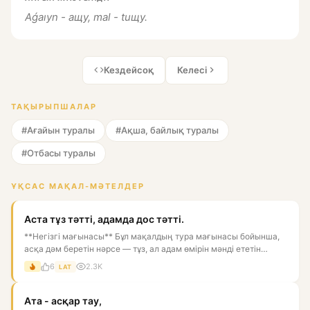
Aǵaıyn - aщy, mal - tuщy.
Кездейсоқ
Келесі
ТАҚЫРЫПШАЛАР
#Ағайын туралы
#Ақша, байлық туралы
#Отбасы туралы
ҰҚСАС МАҚАЛ-МӘТЕЛДЕР
Аста тұз тәтті, адамда дос тәтті.
**Негізгі мағынасы** Бұл мақалдың тура мағынасы бойынша,
асқа дәм беретін нәрсе — тұз, ал адам өмірін мәнді ететін
нәрс...
6
2.3K
LAT
Ата - асқар тау,