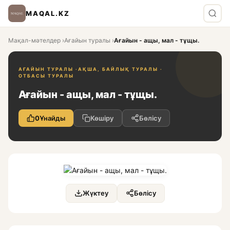
MAQAL.KZ
Мақал-мәтелдер
›
Ағайын туралы
›
Ағайын - ащы, мал - тұщы.
АҒАЙЫН ТУРАЛЫ ·
АҚША, БАЙЛЫҚ ТУРАЛЫ ·
ОТБАСЫ ТУРАЛЫ
Ағайын - ащы, мал - тұщы.
0
Ұнайды
Көшіру
Бөлісу
Жүктеу
Бөлісу