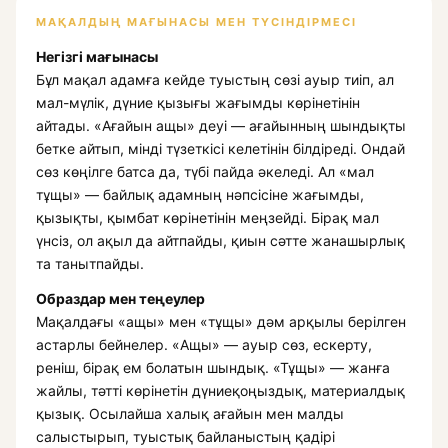
МАҚАЛДЫҢ МАҒЫНАСЫ МЕН ТҮСІНДІРМЕСІ
Негізгі мағынасы
Бұл мақал адамға кейде туыстың сөзі ауыр тиіп, ал
мал-мүлік, дүние қызығы жағымды көрінетінін
айтады. «Ағайын ащы» деуі — ағайынның шындықты
бетке айтып, мінді түзеткісі келетінін білдіреді. Ондай
сөз көңілге батса да, түбі пайда әкеледі. Ал «мал
тұщы» — байлық адамның нәпсісіне жағымды,
қызықты, қымбат көрінетінін меңзейді. Бірақ мал
үнсіз, ол ақыл да айтпайды, қиын сәтте жанашырлық
та танытпайды.
Образдар мен теңеулер
Мақалдағы «ащы» мен «тұщы» дәм арқылы берілген
астарлы бейнелер. «Ащы» — ауыр сөз, ескерту,
реніш, бірақ ем болатын шындық. «Тұщы» — жанға
жайлы, тәтті көрінетін дүниеқоңыздық, материалдық
қызық. Осылайша халық ағайын мен малды
салыстырып, туыстық байланыстың қадірі