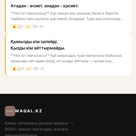
Атадан - өсиет, анадан - қасиет.
**Негізгі мағынасы** Бұл мақал ата-ананың балаға беретін
тәрбиесі мен ықпалы зор екенін білдіреді. Тура мағынасында
әкед...
1
1.3K
LAT
Қымызды кім ішпейді,
Қызды кім айттырмайды.
**Негізгі мағынасы** Бұл мақалдың тура мағынасы бойынша
қымызды көп адам ішеді, ал қызды айттыру — қазақтың
ертеден келе...
3
1.3K
LAT
MAQAL.KZ
Қазақ халқының рухани мұрасы —
9000+ мақал-мәтелдер жинағы
мағыналарымен.