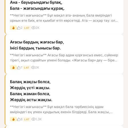
Ана - бауырындағы бұлақ,
Бала - жағасындағы құрақ.
**Негізгі мағынасы** Бұл мақал ата-ананың бала өміріндегі
орнын өте биік, өте қымбат етіп көрсетеді. Ата — асқар тау: ол...
2
2K
LAT
Ағасы бардың жағасы бар,
Інісі бардың тынысы бар.
**Негізгі мағынасы** Ағасы бар адам қорғансыз емес, сүйенер
тірегі, ақыл сұрайтын үлкені болады. «Жағасы бар» деу — біре...
7
2K
LAT
Балаң жақсы болса,
Жердің үсті жақсы.
Балаң жаман болса,
Жердің асты жақсы.
**Негізгі мағынасы** Бұл мақал бала тәрбиесінің адам
өміріндегі ең үлкен құндылық екенін білдіреді. Бала жақсы,
тәрбиелі...
8
1.3K
LAT