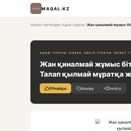
MAQAL.KZ
Мақал-мәтелдер
›
Адам туралы
›
Жан қиналмай жұмыс біт
АДАМ ТУРАЛЫ ·
ЕҢБЕК, КӘСІП ТУРАЛЫ ·
ӨСИЕТ 
Жан қиналмай жұмыс біт
Талап қылмай мұратқа ж
0
Ұнайды
Көшіру
Бөлісу