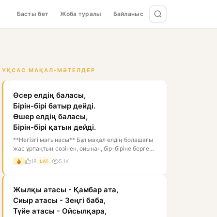
Басты бет
Жоба туралы
Байланыс
ҰҚСАС МАҚАЛ-МӘТЕЛДЕР
Өсер елдің баласы,
Бірін-бірі батыр дейді.
Өшер елдің баласы,
Бірін-бірі қатын дейді.
**Негізгі мағынасы** Бұл мақал елдің болашағы
жас ұрпақтың сөзінен, ойынан, бір-біріне берген
бағасынан білінеді дегенді...
18
5.1K
LAT
Жылқы атасы - Қамбар ата,
Сиыр атасы - Зеңгі баба,
Түйе атасы - Ойсылқара,