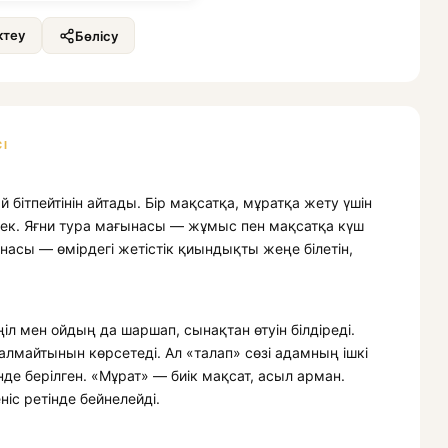
теу
Бөлісу
І
й бітпейтінін айтады. Бір мақсатқа, мұратқа жету үшін
рек. Яғни тура мағынасы — жұмыс пен мақсатқа күш
сы — өмірдегі жетістік қиындықты жеңе білетін,
іл мен ойдың да шаршап, сынақтан өтуін білдіреді.
далмайтынын көрсетеді. Ал «талап» сөзі адамның ішкі
нде берілген. «Мұрат» — биік мақсат, асыл арман.
іс ретінде бейнелейді.