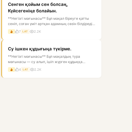
Сенген қойым сен болсаң,
Күйсегеніңе болайын.
**Негізгі мағынасы** Бұл мақал біреуге қатты
сеніп, соған үміт артқан адамның сөзін білдіреді.
Тура мағынасы — «егер се...
7
2.2K
LAT
Су ішкен құдығыңа түкірме.
**Негізгі мағынасы** Бұл мақалдың тура
мағынасы — су алып, ішіп жүрген құдыққа
түкіруге болмайды, өйткені ол суды ластай...
4
2.2K
LAT