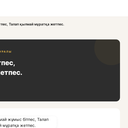
пес, Талап қылмай мұратқа жетпес.
ТУРАЛЫ
пес,
етпес.