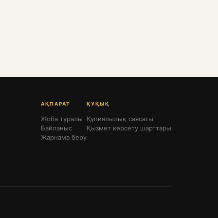
АҚПАРАТ
ҚҰҚЫҚ
Жоба туралы
Құпиялылық саясаты
Байланыс
Қызмет көрсету шарттары
Жарнама беру