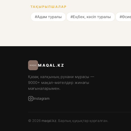
ТАҚЫРЫПШАЛАР
#Адам туралы
#Еңбек, кәсіп туралы
#Өсие
MAQAL.KZ
Қазақ халқының рухани мұрасы —
9000+ мақал-мәтелдер жинағы
мағыналарымен.
Instagram
© 2026
maqal.kz
. Барлық құқықтар қорғалған.