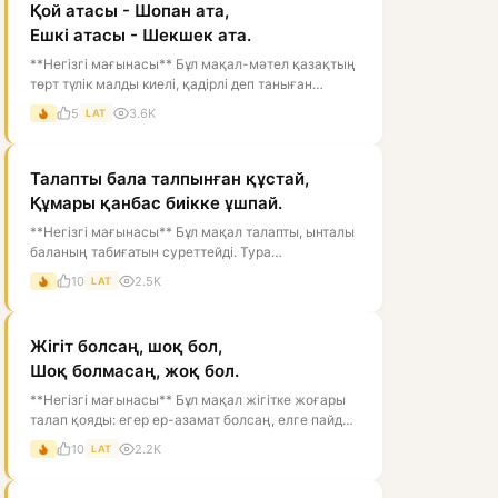
Қой атасы - Шопан ата,
Ешкі атасы - Шекшек ата.
**Негізгі мағынасы** Бұл мақал-мәтел қазақтың
төрт түлік малды киелі, қадірлі деп таныған
дүниетанымын білдіреді. Мұнда...
5
3.6K
LAT
Талапты бала талпынған құстай,
Құмары қанбас биікке ұшпай.
**Негізгі мағынасы** Бұл мақал талапты, ынталы
баланың табиғатын суреттейді. Тура
мағынасында құс қанат қағып, биікке ұм...
10
2.5K
LAT
Жігіт болсаң, шоқ бол,
Шоқ болмасаң, жоқ бол.
**Негізгі мағынасы** Бұл мақал жігітке жоғары
талап қояды: егер ер-азамат болсаң, елге пайдаң
тиетін, мінезі мықты, ісі...
10
2.2K
LAT