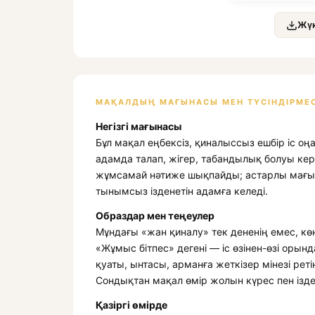
Жүк
МАҚАЛДЫҢ МАҒЫНАСЫ МЕН ТҮСІНДІРМЕС
Негізгі мағынасы
Бұл мақал еңбексіз, қиналыссыз ешбір іс оңа
адамда талап, жігер, табандылық болуы ке
жұмсамай нәтиже шықпайды; астарлы мағына
тынымсыз ізденетін адамға келеді.
Образдар мен теңеулер
Мұндағы «жан қиналу» тек дененің емес, көң
«Жұмыс бітпес» дегені — іс өзінен-өзі орын
қуаты, ынтасы, арманға жеткізер мінезі реті
Сондықтан мақал өмір жолын күрес пен ізден
Қазіргі өмірде