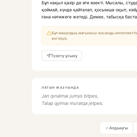
Бұл нақыл қазір де өте өзекті. Мысалы, сту
қоймай, күнде қайталап, қосымша оқып, кей
ғана нәтижеге жетеді. Демек, табысқа баста
Бұл мақалдың мағынасы жасанды интеллекттің
енгізіңіз.
Түзету ұсыну
ЛАТЫН ЖАЗУЫНДА
Jan qınalmaı jumys bitpes,
Talap qylmaı muratqa jetpes.
Алдыңғы