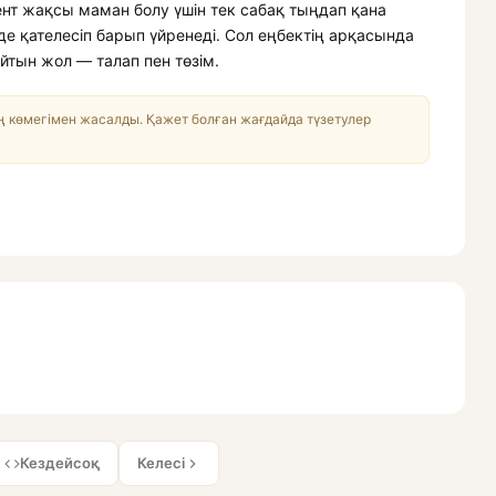
дент жақсы маман болу үшін тек сабақ тыңдап қана
де қателесіп барып үйренеді. Сол еңбектің арқасында
йтын жол — талап пен төзім.
 көмегімен жасалды. Қажет болған жағдайда түзетулер
Кездейсоқ
Келесі