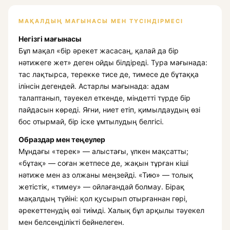
МАҚАЛДЫҢ МАҒЫНАСЫ МЕН ТҮСІНДІРМЕСІ
Негізгі мағынасы
Бұл мақал «бір әрекет жасасаң, қалай да бір
нәтижеге жет» деген ойды білдіреді. Тура мағынада:
тас лақтырса, терекке тисе де, тимесе де бұтаққа
ілінсін дегендей. Астарлы мағынада: адам
талаптанып, тәуекел еткенде, міндетті түрде бір
пайдасын көреді. Яғни, ниет етіп, қимылдаудың өзі
бос отырмай, бір іске ұмтылудың белгісі.
Образдар мен теңеулер
Мұндағы «терек» — алыстағы, үлкен мақсатты;
«бұтақ» — соған жетпесе де, жақын тұрған кіші
нәтиже мен аз олжаны меңзейді. «Тию» — толық
жетістік, «тимеу» — ойлағандай болмау. Бірақ
мақалдың түйіні: қол қусырып отырғаннан гөрі,
әрекеттенудің өзі тиімді. Халық бұл арқылы тәуекел
мен белсенділікті бейнелеген.