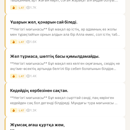
тышқанның арт жағын көріп, соған жарақат алғандай болуы.
Астарлы мағын...
1.7K
LAT
Ұшарын жел, қонарын сай біледі.
**Негізгі мағынасы** Бұл мақал әр істің, әр адамның өз жолы
мен тұрақтайтын орнын алдын ала бір Алла емес, сол істің таб...
1.6K
LAT
Жел тұрмаса, шөптің басы қимылдамайды.
**Негізгі мағынасы** Бұл мақал кез келген оқиғаның, сөздің не
әңгіме-өсектің артында белгілі бір себеп болатынын білдіре...
1.4K
LAT
Кедейдің кербезінен сақтан.
**Негізгі мағынасы** Бұл мақал сырттай сәнді, паң көрінген
кедейден сақ бол дегенді білдіреді. Мұндағы тура мағынасы —
к...
1.3K
LAT
Жұмсақ ағаш құртқа жем,