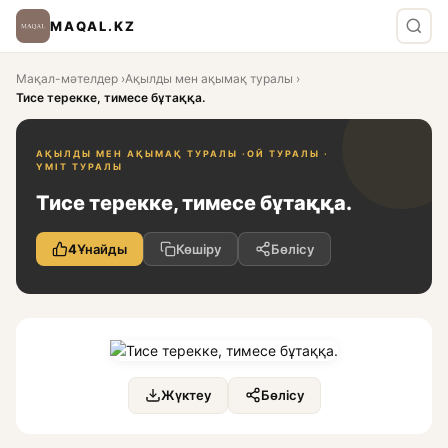
MAQAL.KZ
Мақал-мәтелдер
›
Ақылды мен ақымақ туралы
›
Тисе терекке, тимесе бұтаққа.
АҚЫЛДЫ МЕН АҚЫМАҚ ТУРАЛЫ ·
ОЙ ТУРАЛЫ ·
ҮМІТ ТУРАЛЫ
Тисе терекке, тимесе бұтаққа.
4
Ұнайды
Көшіру
Бөлісу
Жүктеу
Бөлісу