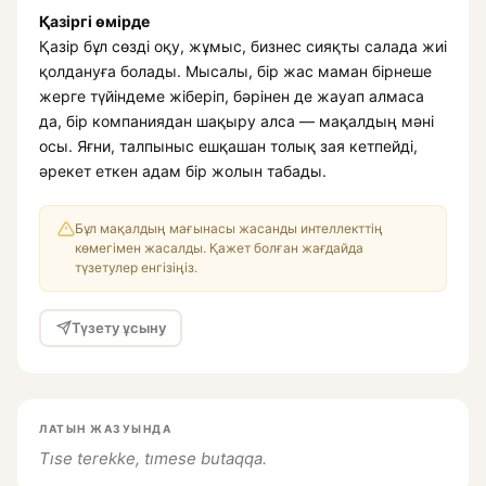
Қазіргі өмірде
Қазір бұл сөзді оқу, жұмыс, бизнес сияқты салада жиі
қолдануға болады. Мысалы, бір жас маман бірнеше
жерге түйіндеме жіберіп, бәрінен де жауап алмаса
да, бір компаниядан шақыру алса — мақалдың мәні
осы. Яғни, талпыныс ешқашан толық зая кетпейді,
әрекет еткен адам бір жолын табады.
Бұл мақалдың мағынасы жасанды интеллекттің
көмегімен жасалды. Қажет болған жағдайда
түзетулер енгізіңіз.
Түзету ұсыну
ЛАТЫН ЖАЗУЫНДА
Tıse terekke, tımese butaqqa.