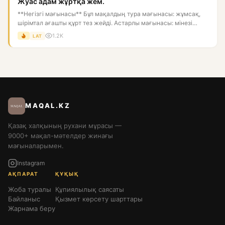
Жуас адам жұртқа жем.
**Негізгі мағынасы** Бұл мақалдың тура мағынасы: жұмсақ,
шірімтал ағашты құрт тез жейді. Астарлы мағынасы: мінезі
босаң,...
1.2K
LAT
MAQAL.KZ
Қазақ халқының рухани мұрасы —
9000+ мақал-мәтелдер жинағы
мағыналарымен.
Instagram
АҚПАРАТ
ҚҰҚЫҚ
Жоба туралы
Құпиялылық саясаты
Байланыс
Қызмет көрсету шарттары
Жарнама беру