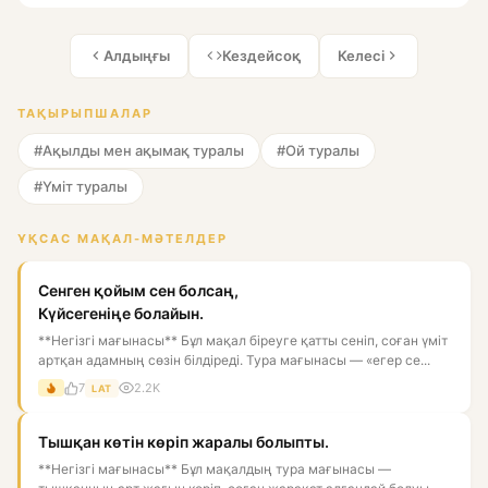
Алдыңғы
Кездейсоқ
Келесі
ТАҚЫРЫПШАЛАР
#Ақылды мен ақымақ туралы
#Ой туралы
#Үміт туралы
ҰҚСАС МАҚАЛ-МӘТЕЛДЕР
Сенген қойым сен болсаң,
Күйсегеніңе болайын.
**Негізгі мағынасы** Бұл мақал біреуге қатты сеніп, соған үміт
артқан адамның сөзін білдіреді. Тура мағынасы — «егер се...
7
2.2K
LAT
Тышқан көтін көріп жаралы болыпты.
**Негізгі мағынасы** Бұл мақалдың тура мағынасы —