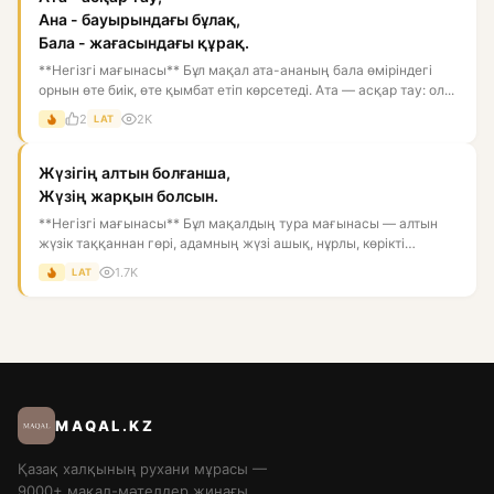
Ана - бауырындағы бұлақ,
Бала - жағасындағы құрақ.
**Негізгі мағынасы** Бұл мақал ата-ананың бала өміріндегі
орнын өте биік, өте қымбат етіп көрсетеді. Ата — асқар тау: ол...
2
2K
LAT
Жүзігің алтын болғанша,
Жүзің жарқын болсын.
**Негізгі мағынасы** Бұл мақалдың тура мағынасы — алтын
жүзік таққаннан гөрі, адамның жүзі ашық, нұрлы, көрікті
болғаны...
1.7K
LAT
MAQAL.KZ
Қазақ халқының рухани мұрасы —
9000+ мақал-мәтелдер жинағы