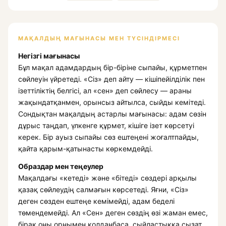
МАҚАЛДЫҢ МАҒЫНАСЫ МЕН ТҮСІНДІРМЕСІ
Негізгі мағынасы
Бұл мақал адамдардың бір-біріне сыпайы, құрметпен
сөйлеуін үйретеді. «Сіз» деп айту — кішіпейілділік пен
ізеттіліктің белгісі, ал «сен» деп сөйлесу — араны
жақындатқанмен, орынсыз айтылса, сыйды кемітеді.
Сондықтан мақалдың астарлы мағынасы: адам сөзін
дұрыс таңдап, үлкенге құрмет, кішіге ізет көрсетуі
керек. Бір ауыз сыпайы сөз ештеңені жоғалтпайды,
қайта қарым-қатынасты көркемдейді.
Образдар мен теңеулер
Мақалдағы «кетеді» және «бітеді» сөздері арқылы
қазақ сөйлеудің салмағын көрсетеді. Яғни, «Сіз»
деген сөзден ештеңе кемімейді, адам беделі
төмендемейді. Ал «Сен» деген сөздің өзі жаман емес,
бірақ оны орнымен қолданбаса, сыйластыққа сызат