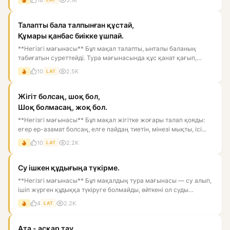
Талапты бала талпынған құстай,
Құмары қанбас биікке ұшпай.
**Негізгі мағынасы** Бұл мақал талапты, ынталы баланың
табиғатын суреттейді. Тура мағынасында құс қанат қағып,
биікке ұм...
10
2.5K
LAT
Жігіт болсаң, шоқ бол,
Шоқ болмасаң, жоқ бол.
**Негізгі мағынасы** Бұл мақал жігітке жоғары талап қояды:
егер ер-азамат болсаң, елге пайдаң тиетін, мінезі мықты, ісі...
10
2.2K
LAT
Су ішкен құдығыңа түкірме.
**Негізгі мағынасы** Бұл мақалдың тура мағынасы — су алып,
ішіп жүрген құдыққа түкіруге болмайды, өйткені ол суды
ластай...
4
2.2K
LAT
Ата - асқар тау,