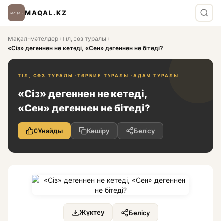
MAQAL.KZ
Мақал-мәтелдер
›
Тіл, сөз туралы
›
«Сіз» дегеннен не кетеді, «Сен» дегеннен не бітеді?
ТІЛ, СӨЗ ТУРАЛЫ ·
ТӘРБИЕ ТУРАЛЫ ·
АДАМ ТУРАЛЫ
«Сіз» дегеннен не кетеді,
«Сен» дегеннен не бітеді?
0
Ұнайды
Көшіру
Бөлісу
Жүктеу
Бөлісу