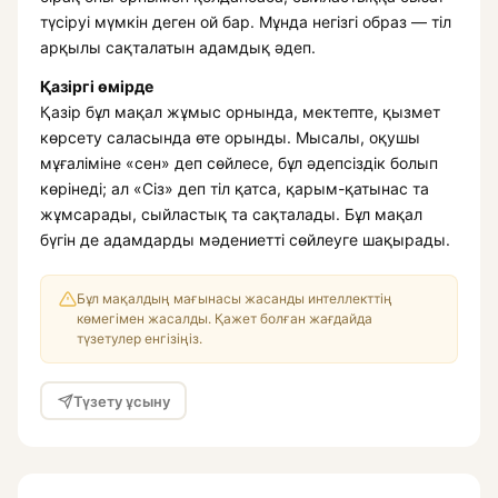
түсіруі мүмкін деген ой бар. Мұнда негізгі образ — тіл
арқылы сақталатын адамдық әдеп.
Қазіргі өмірде
Қазір бұл мақал жұмыс орнында, мектепте, қызмет
көрсету саласында өте орынды. Мысалы, оқушы
мұғаліміне «сен» деп сөйлесе, бұл әдепсіздік болып
көрінеді; ал «Сіз» деп тіл қатса, қарым-қатынас та
жұмсарады, сыйластық та сақталады. Бұл мақал
бүгін де адамдарды мәдениетті сөйлеуге шақырады.
Бұл мақалдың мағынасы жасанды интеллекттің
көмегімен жасалды. Қажет болған жағдайда
түзетулер енгізіңіз.
Түзету ұсыну