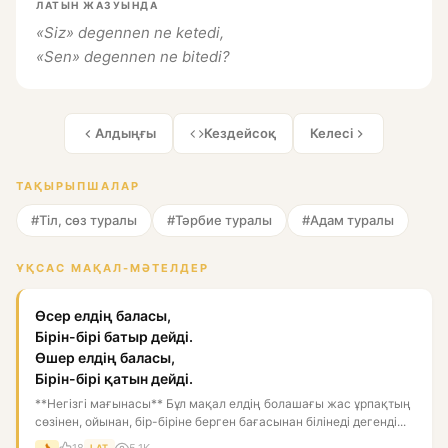
ЛАТЫН ЖАЗУЫНДА
«Siz» degennen ne ketedi,
«Sen» degennen ne bitedi?
Алдыңғы
Кездейсоқ
Келесі
ТАҚЫРЫПШАЛАР
#Тіл, сөз туралы
#Тәрбие туралы
#Адам туралы
ҰҚСАС МАҚАЛ-МӘТЕЛДЕР
Өсер елдің баласы,
Бірін-бірі батыр дейді.
Өшер елдің баласы,
Бірін-бірі қатын дейді.
**Негізгі мағынасы** Бұл мақал елдің болашағы жас ұрпақтың
сөзінен, ойынан, бір-біріне берген бағасынан білінеді дегенді...
18
5.1K
LAT