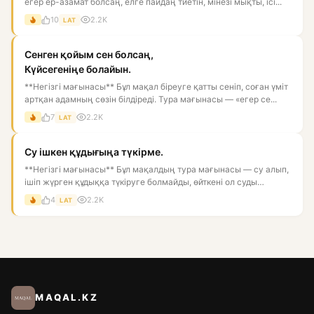
егер ер-азамат болсаң, елге пайдаң тиетін, мінезі мықты, ісі...
10
2.2K
LAT
Сенген қойым сен болсаң,
Күйсегеніңе болайын.
**Негізгі мағынасы** Бұл мақал біреуге қатты сеніп, соған үміт
артқан адамның сөзін білдіреді. Тура мағынасы — «егер се...
7
2.2K
LAT
Су ішкен құдығыңа түкірме.
**Негізгі мағынасы** Бұл мақалдың тура мағынасы — су алып,
ішіп жүрген құдыққа түкіруге болмайды, өйткені ол суды
ластай...
4
2.2K
LAT
MAQAL.KZ