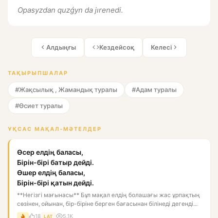
Opasyzdan quzǵyn da jırenedi.
Алдыңғы
Кездейсоқ
Келесі
ТАҚЫРЫПШАЛАР
#Жақсылық , Жамандық туралы
#Адам туралы
#Өсиет туралы
ҰҚСАС МАҚАЛ-МӘТЕЛДЕР
Өсер елдің баласы,
Бірін-бірі батыр дейді.
Өшер елдің баласы,
Бірін-бірі қатын дейді.
**Негізгі мағынасы** Бұл мақал елдің болашағы жас ұрпақтың
сөзінен, ойынан, бір-біріне берген бағасынан білінеді дегенді...
18
5.1K
LAT