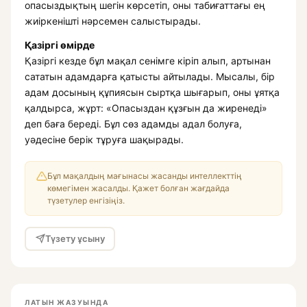
опасыздықтың шегін көрсетіп, оны табиғаттағы ең
жиіркенішті нәрсемен салыстырады.
Қазіргі өмірде
Қазіргі кезде бұл мақал сенімге кіріп алып, артынан
сататын адамдарға қатысты айтылады. Мысалы, бір
адам досының құпиясын сыртқа шығарып, оны ұятқа
қалдырса, жұрт: «Опасыздан құзғын да жиренеді»
деп баға береді. Бұл сөз адамды адал болуға,
уәдесіне берік тұруға шақырады.
Бұл мақалдың мағынасы жасанды интеллекттің
көмегімен жасалды. Қажет болған жағдайда
түзетулер енгізіңіз.
Түзету ұсыну
ЛАТЫН ЖАЗУЫНДА