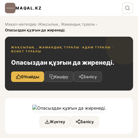
MAQAL.KZ
Мақал-мәтелдер
›
Жақсылық , Жамандық туралы
›
Опасыздан құзғын да жиренеді.
ЖАҚСЫЛЫҚ , ЖАМАНДЫҚ ТУРАЛЫ ·
АДАМ ТУРАЛЫ ·
ӨСИЕТ ТУРАЛЫ
Опасыздан құзғын да жиренеді.
0
Ұнайды
Көшіру
Бөлісу
Жүктеу
Бөлісу