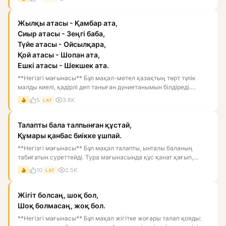
Жылқы атасы - Қамбар ата,
Сиыр атасы - Зеңгі баба,
Түйе атасы - Ойсылқара,
Қой атасы - Шопан ата,
Ешкі атасы - Шекшек ата.
**Негізгі мағынасы** Бұл мақал-мәтел қазақтың төрт түлік
малды киелі, қадірлі деп таныған дүниетанымын білдіреді.
Мұнда...
5
3.6K
LAT
Талапты бала талпынған құстай,
Құмары қанбас биікке ұшпай.
**Негізгі мағынасы** Бұл мақал талапты, ынталы баланың
табиғатын суреттейді. Тура мағынасында құс қанат қағып,
биікке ұм...
10
2.5K
LAT
Жігіт болсаң, шоқ бол,
Шоқ болмасаң, жоқ бол.
**Негізгі мағынасы** Бұл мақал жігітке жоғары талап қояды: