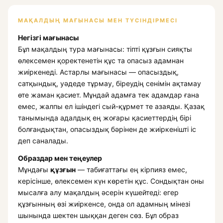
МАҚАЛДЫҢ МАҒЫНАСЫ МЕН ТҮСІНДІРМЕСІ
Негізгі мағынасы
Бұл мақалдың тура мағынасы: тіпті құзғын сияқты
өлексемен қоректенетін құс та опасыз адамнан
жиіркенеді. Астарлы мағынасы — опасыздық,
сатқындық, уәдеде тұрмау, біреудің сенімін ақтамау
өте жаман қасиет. Мұндай адамға тек адамдар ғана
емес, жалпы ел ішіндегі сый-құрмет те азаяды. Қазақ
танымында адалдық ең жоғары қасиеттердің бірі
болғандықтан, опасыздық бәрінен де жиіркенішті іс
деп саналады.
Образдар мен теңеулер
Мұндағы
құзғын
— табиғаттағы ең кірпияз емес,
керісінше, өлексемен күн көретін құс. Сондықтан оны
мысалға алу мақалдың әсерін күшейтеді: егер
құзғынның өзі жиіркенсе, онда ол адамның мінезі
шынында шектен шыққан деген сөз. Бұл образ