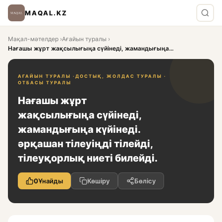
MAQAL.KZ
Мақал-мәтелдер
›
Ағайын туралы
›
Нағашы жұрт жақсылығыңа сүйінеді, жамандығыңа...
АҒАЙЫН ТУРАЛЫ ·
ДОСТЫҚ, ЖОЛДАС ТУРАЛЫ ·
ОТБАСЫ ТУРАЛЫ
Нағашы жұрт
жақсылығыңа сүйінеді,
жамандығыңа күйінеді.
әрқашан тілеуіңді тілейді,
тілеуқорлық ниеті билейді.
0
Ұнайды
Көшіру
Бөлісу