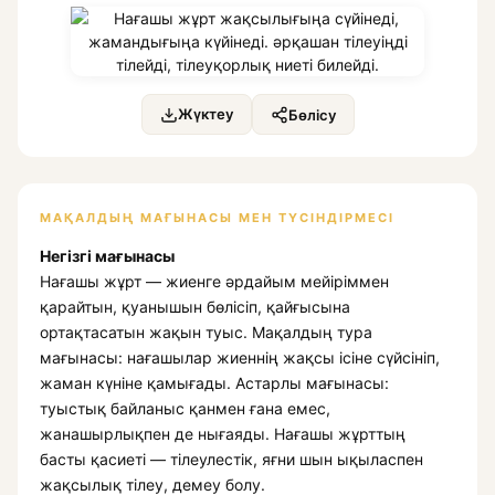
Жүктеу
Бөлісу
МАҚАЛДЫҢ МАҒЫНАСЫ МЕН ТҮСІНДІРМЕСІ
Негізгі мағынасы
Нағашы жұрт — жиенге әрдайым мейіріммен
қарайтын, қуанышын бөлісіп, қайғысына
ортақтасатын жақын туыс. Мақалдың тура
мағынасы: нағашылар жиеннің жақсы ісіне сүйсініп,
жаман күніне қамығады. Астарлы мағынасы:
туыстық байланыс қанмен ғана емес,
жанашырлықпен де нығаяды. Нағашы жұрттың
басты қасиеті — тілеулестік, яғни шын ықыласпен
жақсылық тілеу, демеу болу.