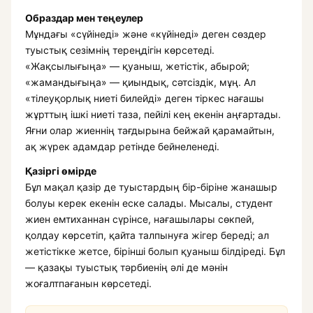
Образдар мен теңеулер
Мұндағы «сүйінеді» және «күйінеді» деген сөздер
туыстық сезімнің тереңдігін көрсетеді.
«Жақсылығыңа» — қуаныш, жетістік, абырой;
«жамандығыңа» — қиындық, сәтсіздік, мұң. Ал
«тілеуқорлық ниеті билейді» деген тіркес нағашы
жұрттың ішкі ниеті таза, пейілі кең екенін аңғартады.
Яғни олар жиеннің тағдырына бейжай қарамайтын,
ақ жүрек адамдар ретінде бейнеленеді.
Қазіргі өмірде
Бұл мақал қазір де туыстардың бір-біріне жанашыр
болуы керек екенін еске салады. Мысалы, студент
жиен емтиханнан сүрінсе, нағашылары сөкпей,
қолдау көрсетіп, қайта талпынуға жігер береді; ал
жетістікке жетсе, бірінші болып қуаныш білдіреді. Бұл
— қазақы туыстық тәрбиенің әлі де мәнін
жоғалтпағанын көрсетеді.