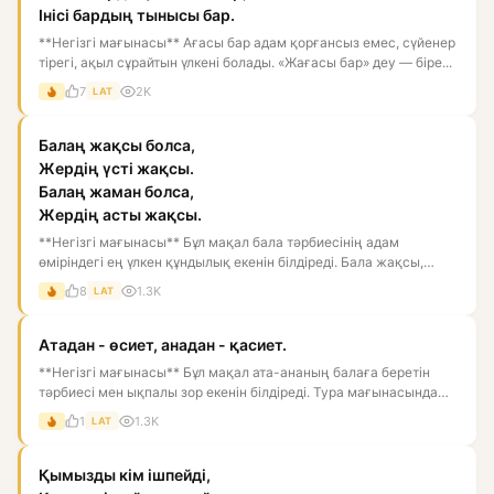
Інісі бардың тынысы бар.
**Негізгі мағынасы** Ағасы бар адам қорғансыз емес, сүйенер
тірегі, ақыл сұрайтын үлкені болады. «Жағасы бар» деу — біре...
7
2K
LAT
Балаң жақсы болса,
Жердің үсті жақсы.
Балаң жаман болса,
Жердің асты жақсы.
**Негізгі мағынасы** Бұл мақал бала тәрбиесінің адам
өміріндегі ең үлкен құндылық екенін білдіреді. Бала жақсы,
тәрбиелі...
8
1.3K
LAT
Атадан - өсиет, анадан - қасиет.
**Негізгі мағынасы** Бұл мақал ата-ананың балаға беретін
тәрбиесі мен ықпалы зор екенін білдіреді. Тура мағынасында
әкед...
1
1.3K
LAT
Қымызды кім ішпейді,