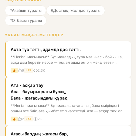
ТАҚЫРЫПШАЛАР
#Ағайын туралы
#Достық, жолдас туралы
#Отбасы туралы
ҰҚСАС МАҚАЛ-МӘТЕЛДЕР
Аста тұз тәтті, адамда дос тәтті.
**Негізгі мағынасы** Бұл мақалдың тура мағынасы бойынша,
асқа дәм беретін нәрсе — тұз, ал адам өмірін мәнді ететін
нәрс...
6
2.3K
LAT
Ата - асқар тау,
Ана - бауырындағы бұлақ,
Бала - жағасындағы құрақ.
**Негізгі мағынасы** Бұл мақал ата-ананың бала өміріндегі
орнын өте биік, өте қымбат етіп көрсетеді. Ата — асқар тау: ол...
2
2K
LAT
Ағасы бардың жағасы бар,