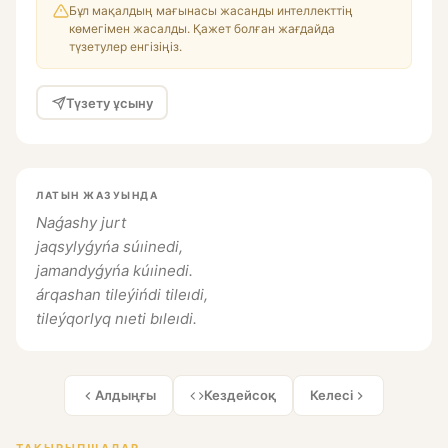
Бұл мақалдың мағынасы жасанды интеллекттің
көмегімен жасалды. Қажет болған жағдайда
түзетулер енгізіңіз.
Түзету ұсыну
ЛАТЫН ЖАЗУЫНДА
Naǵashy jurt
jaqsylyǵyńa súıinedi,
jamandyǵyńa kúıinedi.
árqashan tileýińdi tileıdi,
tileýqorlyq nıeti bıleıdi.
Алдыңғы
Кездейсоқ
Келесі