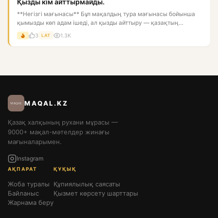
Қызды кім айттырмайды.
**Негізгі мағынасы** Бұл мақалдың тура мағынасы бойынша
қымызды көп адам ішеді, ал қызды айттыру — қазақтың
ертеден келе...
3
1.3K
LAT
MAQAL.KZ
Қазақ халқының рухани мұрасы —
9000+ мақал-мәтелдер жинағы
мағыналарымен.
Instagram
АҚПАРАТ
ҚҰҚЫҚ
Жоба туралы
Құпиялылық саясаты
Байланыс
Қызмет көрсету шарттары
Жарнама беру