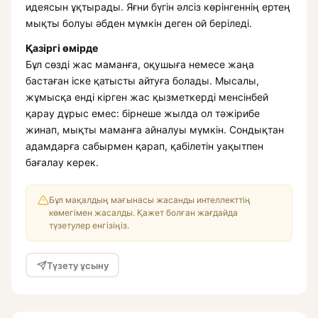
идеясын ұқтырады. Яғни бүгін әлсіз көрінгеннің ертең
мықты болуы әбден мүмкін деген ой беріледі.
Қазіргі өмірде
Бұл сөзді жас маманға, оқушыға немесе жаңа
бастаған іске қатысты айтуға болады. Мысалы,
жұмысқа енді кірген жас қызметкерді менсінбей
қарау дұрыс емес: бірнеше жылда ол тәжірибе
жинап, мықты маманға айналуы мүмкін. Сондықтан
адамдарға сабырмен қарап, қабілетін уақытпен
бағалау керек.
Бұл мақалдың мағынасы жасанды интеллекттің
көмегімен жасалды. Қажет болған жағдайда
түзетулер енгізіңіз.
Түзету ұсыну