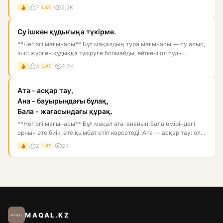
7
2.2K
LAT
Су ішкен құдығыңа түкірме.
**Негізгі мағынасы** Бұл мақалдың тура мағынасы — су алып,
ішіп жүрген құдыққа түкіруге болмайды, өйткені ол суды
ластай...
4
2.2K
LAT
Ата - асқар тау,
Ана - бауырындағы бұлақ,
Бала - жағасындағы құрақ.
**Негізгі мағынасы** Бұл мақал ата-ананың бала өміріндегі
орнын өте биік, өте қымбат етіп көрсетеді. Ата — асқар тау: ол...
2
2K
LAT
MAQAL.KZ