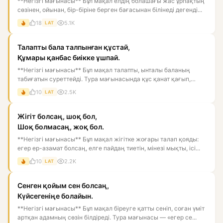
**Негізгі мағынасы** Бұл мақал елдің болашағы жас ұрпақтың
сөзінен, ойынан, бір-біріне берген бағасынан білінеді дегенді...
18
5.1K
LAT
Талапты бала талпынған құстай,
Құмары қанбас биікке ұшпай.
**Негізгі мағынасы** Бұл мақал талапты, ынталы баланың
табиғатын суреттейді. Тура мағынасында құс қанат қағып,
биікке ұм...
10
2.5K
LAT
Жігіт болсаң, шоқ бол,
Шоқ болмасаң, жоқ бол.
**Негізгі мағынасы** Бұл мақал жігітке жоғары талап қояды:
егер ер-азамат болсаң, елге пайдаң тиетін, мінезі мықты, ісі...
10
2.2K
LAT
Сенген қойым сен болсаң,
Күйсегеніңе болайын.
**Негізгі мағынасы** Бұл мақал біреуге қатты сеніп, соған үміт
артқан адамның сөзін білдіреді. Тура мағынасы — «егер се...