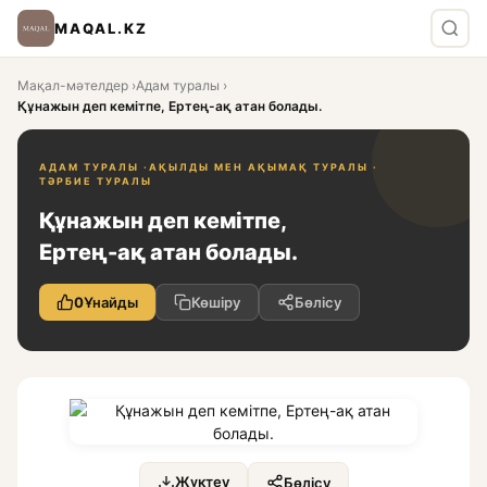
MAQAL.KZ
Мақал-мәтелдер
›
Адам туралы
›
Құнажын деп кемітпе, Ертең-ақ атан болады.
АДАМ ТУРАЛЫ ·
АҚЫЛДЫ МЕН АҚЫМАҚ ТУРАЛЫ ·
ТӘРБИЕ ТУРАЛЫ
Құнажын деп кемітпе,
Ертең-ақ атан болады.
0
Ұнайды
Көшіру
Бөлісу
Жүктеу
Бөлісу