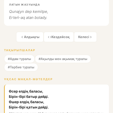
ЛАТЫН ЖАЗУЫНДА
Qunajyn dep kemitpe,
Erteń-aq atan bolady.
Алдыңғы
Кездейсоқ
Келесі
ТАҚЫРЫПШАЛАР
#Адам туралы
#Ақылды мен ақымақ туралы
#Тәрбие туралы
ҰҚСАС МАҚАЛ-МӘТЕЛДЕР
Өсер елдің баласы,
Бірін-бірі батыр дейді.
Өшер елдің баласы,
Бірін-бірі қатын дейді.