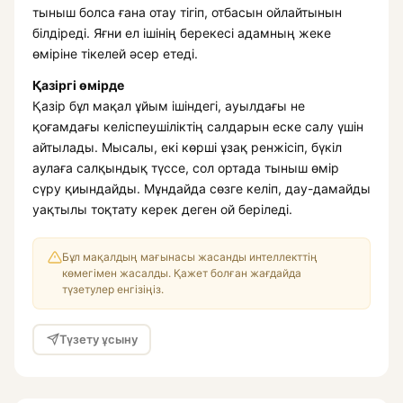
тыныш болса ғана отау тігіп, отбасын ойлайтынын
білдіреді. Яғни ел ішінің берекесі адамның жеке
өміріне тікелей әсер етеді.
Қазіргі өмірде
Қазір бұл мақал ұйым ішіндегі, ауылдағы не
қоғамдағы келіспеушіліктің салдарын еске салу үшін
айтылады. Мысалы, екі көрші ұзақ ренжісіп, бүкіл
аулаға салқындық түссе, сол ортада тыныш өмір
сүру қиындайды. Мұндайда сөзге келіп, дау-дамайды
уақтылы тоқтату керек деген ой беріледі.
Бұл мақалдың мағынасы жасанды интеллекттің
көмегімен жасалды. Қажет болған жағдайда
түзетулер енгізіңіз.
Түзету ұсыну