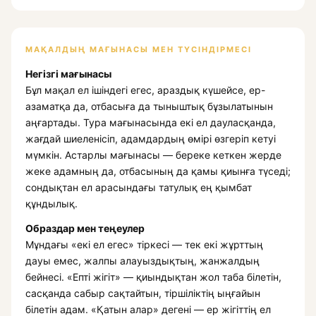
МАҚАЛДЫҢ МАҒЫНАСЫ МЕН ТҮСІНДІРМЕСІ
Негізгі мағынасы
Бұл мақал ел ішіндегі егес, араздық күшейсе, ер-
азаматқа да, отбасыға да тыныштық бұзылатынын
аңғартады. Тура мағынасында екі ел дауласқанда,
жағдай шиеленісіп, адамдардың өмірі өзгеріп кетуі
мүмкін. Астарлы мағынасы — береке кеткен жерде
жеке адамның да, отбасының да қамы қиынға түседі;
сондықтан ел арасындағы татулық ең қымбат
құндылық.
Образдар мен теңеулер
Мұндағы «екі ел егес» тіркесі — тек екі жұрттың
дауы емес, жалпы алауыздықтың, жанжалдың
бейнесі. «Епті жігіт» — қиындықтан жол таба білетін,
сасқанда сабыр сақтайтын, тіршіліктің ыңғайын
білетін адам. «Қатын алар» дегені — ер жігіттің ел