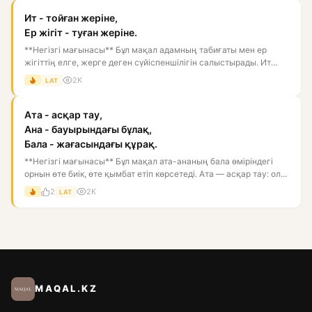
Ит - тойған жеріне,
Ер жігіт - туған жеріне.
**Негізгі мағынасы** Бұл мақал адамның табиғаты мен ер
жігіттің елге, жерге деген сүйіспеншілігін салыстырады. Ит
тойған...
2K
LAT
Ата - асқар тау,
Ана - бауырындағы бұлақ,
Бала - жағасындағы құрақ.
**Негізгі мағынасы** Бұл мақал ата-ананың бала өміріндегі
орнын өте биік, өте қымбат етіп көрсетеді. Ата — асқар тау: ол...
2
2K
LAT
MAQAL.KZ