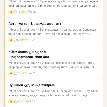
**Негізгі мағынасы** Бұл мақал елдің болашағы жас ұрпақтың
сөзінен, ойынан, бір-біріне берген бағасынан білінеді дегенді...
18
5.1K
LAT
Аста тұз тәтті, адамда дос тәтті.
**Негізгі мағынасы** Бұл мақалдың тура мағынасы бойынша,
асқа дәм беретін нәрсе — тұз, ал адам өмірін мәнді ететін
нәрс...
6
2.3K
LAT
Жігіт болсаң, шоқ бол,
Шоқ болмасаң, жоқ бол.
**Негізгі мағынасы** Бұл мақал жігітке жоғары талап қояды:
егер ер-азамат болсаң, елге пайдаң тиетін, мінезі мықты, ісі...
10
2.2K
LAT
Су ішкен құдығыңа түкірме.
**Негізгі мағынасы** Бұл мақалдың тура мағынасы — су алып,
ішіп жүрген құдыққа түкіруге болмайды, өйткені ол суды
ластай...
4
2.2K
LAT