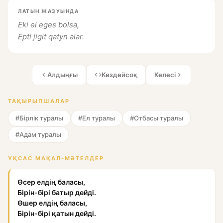
ЛАТЫН ЖАЗУЫНДА
Eki el eges bolsa,
Epti jigit qatyn alar.
Алдыңғы
Кездейсоқ
Келесі
ТАҚЫРЫПШАЛАР
#Бірлік туралы
#Ел туралы
#Отбасы туралы
#Адам туралы
ҰҚСАС МАҚАЛ-МӘТЕЛДЕР
Өсер елдің баласы,
Бірін-бірі батыр дейді.
Өшер елдің баласы,
Бірін-бірі қатын дейді.