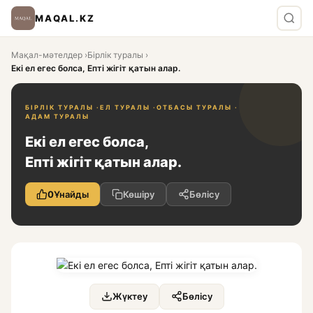
MAQAL.KZ
Мақал-мәтелдер
›
Бірлік туралы
›
Екі ел егес болса, Епті жігіт қатын алар.
БІРЛІК ТУРАЛЫ ·
ЕЛ ТУРАЛЫ ·
ОТБАСЫ ТУРАЛЫ ·
АДАМ ТУРАЛЫ
Екі ел егес болса,
Епті жігіт қатын алар.
0
Ұнайды
Көшіру
Бөлісу
Жүктеу
Бөлісу