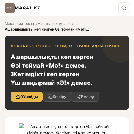
MAQAL.KZ
Мақал-мәтелдер
›
Жоқшылық туралы
›
Ашаршылықты көп көрген Өзі тоймай «Мә!»...
ЖОҚШЫЛЫҚ ТУРАЛЫ ·
ЖЕТІМДІК ТУРАЛЫ ·
АДАМ ТУРАЛЫ
Ашаршылықты көп көрген
Өзі тоймай «Мә!» демес.
Жетімдікті көп көрген
Үш шақырмай «Ә!» демес.
0
Ұнайды
Көшіру
Бөлісу