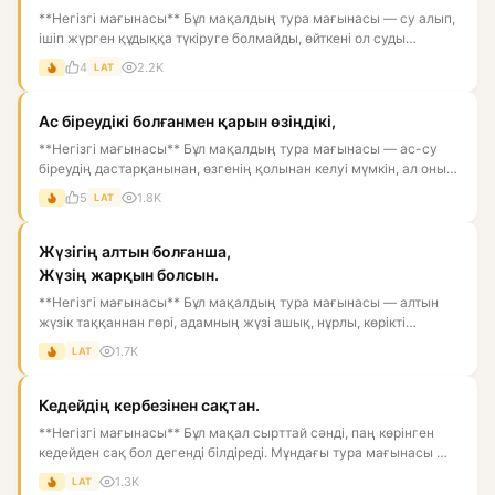
**Негізгі мағынасы** Бұл мақалдың тура мағынасы — су алып,
ішіп жүрген құдыққа түкіруге болмайды, өйткені ол суды
ластай...
4
2.2K
LAT
Ас біреудікі болғанмен қарын өзіңдікі,
**Негізгі мағынасы** Бұл мақалдың тура мағынасы — ас-су
біреудің дастарқанынан, өзгенің қолынан келуі мүмкін, ал оны
қор...
5
1.8K
LAT
Жүзігің алтын болғанша,
Жүзің жарқын болсын.
**Негізгі мағынасы** Бұл мақалдың тура мағынасы — алтын
жүзік таққаннан гөрі, адамның жүзі ашық, нұрлы, көрікті
болғаны...
1.7K
LAT
Кедейдің кербезінен сақтан.
**Негізгі мағынасы** Бұл мақал сырттай сәнді, паң көрінген
кедейден сақ бол дегенді білдіреді. Мұндағы тура мағынасы —
к...
1.3K
LAT