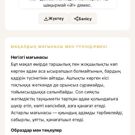
Жүктеу
Бөлісу
МАҚАЛДЫҢ МАҒЫНАСЫ МЕН ТҮСІНДІРМЕСІ
Негізгі мағынасы
Бұл мақал өмірде таршылық пен жоқшылықты көп
көрген адам аса ысырапшыл болмайтынын, бардың
қадірін түсінетінін айтады. Аштықты көрген кісі
тоқтыққа жеткенде де орынсыз сұрамайды,
тойымсыздыққа салынбайды. Сол сияқты
жетімдіктің тауқыметін тартқан адам қолындағыға
шүкір етіп, көпті көпсінбей, азға қанағат етеді.
Астарлы мағынасы — қиындық адамды тәрбиелейді,
сабырлы, ұятты, қанағатшыл етеді.
Образдар мен теңеулер