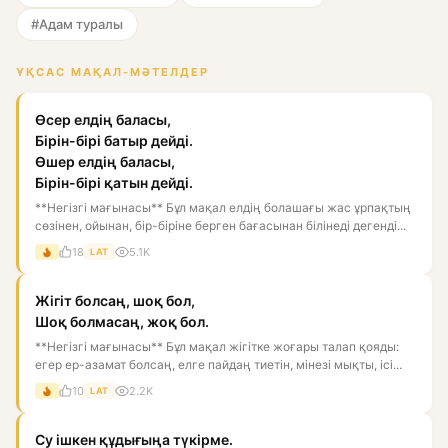
#Адам туралы
ҰҚСАС МАҚАЛ-МӘТЕЛДЕР
Өсер елдің баласы,
Бірін-бірі батыр дейді.
Өшер елдің баласы,
Бірін-бірі қатын дейді.
**Негізгі мағынасы** Бұл мақал елдің болашағы жас ұрпақтың
сөзінен, ойынан, бір-біріне берген бағасынан білінеді дегенді...
18
5.1K
LAT
Жігіт болсаң, шоқ бол,
Шоқ болмасаң, жоқ бол.
**Негізгі мағынасы** Бұл мақал жігітке жоғары талап қояды:
егер ер-азамат болсаң, елге пайдаң тиетін, мінезі мықты, ісі...
10
2.2K
LAT
Су ішкен құдығыңа түкірме.