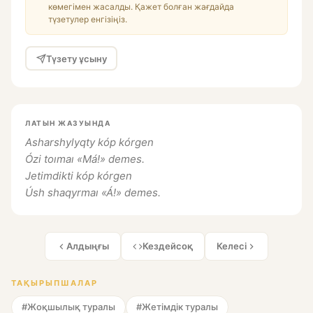
көмегімен жасалды. Қажет болған жағдайда
түзетулер енгізіңіз.
Түзету ұсыну
ЛАТЫН ЖАЗУЫНДА
Asharshylyqty kóp kórgen
Ózi toımaı «Má!» demes.
Jetimdikti kóp kórgen
Úsh shaqyrmaı «Á!» demes.
Алдыңғы
Кездейсоқ
Келесі
ТАҚЫРЫПШАЛАР
#Жоқшылық туралы
#Жетімдік туралы