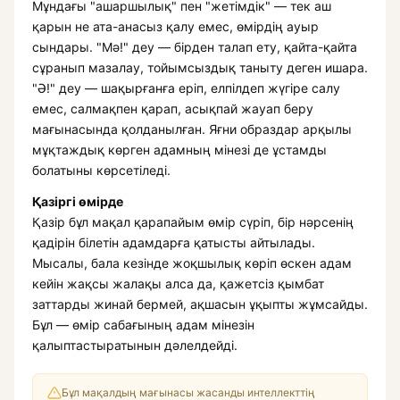
Мұндағы "ашаршылық" пен "жетімдік" — тек аш
қарын не ата-анасыз қалу емес, өмірдің ауыр
сындары. "Мә!" деу — бірден талап ету, қайта-қайта
сұранып мазалау, тойымсыздық таныту деген ишара.
"Ә!" деу — шақырғанға еріп, елпілдеп жүгіре салу
емес, салмақпен қарап, асықпай жауап беру
мағынасында қолданылған. Яғни образдар арқылы
мұқтаждық көрген адамның мінезі де ұстамды
болатыны көрсетіледі.
Қазіргі өмірде
Қазір бұл мақал қарапайым өмір сүріп, бір нәрсенің
қадірін білетін адамдарға қатысты айтылады.
Мысалы, бала кезінде жоқшылық көріп өскен адам
кейін жақсы жалақы алса да, қажетсіз қымбат
заттарды жинай бермей, ақшасын ұқыпты жұмсайды.
Бұл — өмір сабағының адам мінезін
қалыптастыратынын дәлелдейді.
Бұл мақалдың мағынасы жасанды интеллекттің