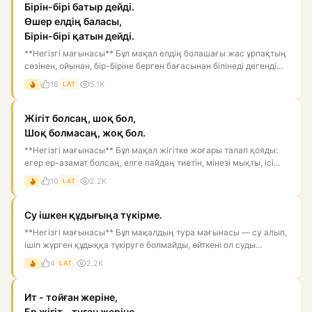
Бірін-бірі батыр дейді.
Өшер елдің баласы,
Бірін-бірі қатын дейді.
**Негізгі мағынасы** Бұл мақал елдің болашағы жас ұрпақтың
сөзінен, ойынан, бір-біріне берген бағасынан білінеді дегенді...
18
5.1K
LAT
Жігіт болсаң, шоқ бол,
Шоқ болмасаң, жоқ бол.
**Негізгі мағынасы** Бұл мақал жігітке жоғары талап қояды:
егер ер-азамат болсаң, елге пайдаң тиетін, мінезі мықты, ісі...
10
2.2K
LAT
Су ішкен құдығыңа түкірме.
**Негізгі мағынасы** Бұл мақалдың тура мағынасы — су алып,
ішіп жүрген құдыққа түкіруге болмайды, өйткені ол суды
ластай...
4
2.2K
LAT
Ит - тойған жеріне,
Ер жігіт - туған жеріне.