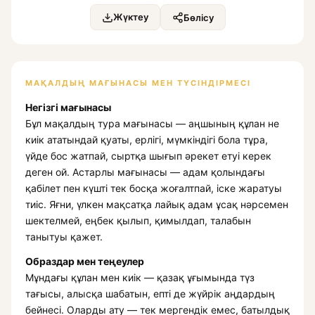
Жүктеу
Бөлісу
МАҚАЛДЫҢ МАҒЫНАСЫ МЕН ТҮСІНДІРМЕСІ
Негізгі мағынасы
Бұл мақалдың тура мағынасы — аңшының құлан не
киік ататындай қуаты, ерлігі, мүмкіндігі бола тұра,
үйде бос жатпай, сыртқа шығып әрекет етуі керек
деген ой. Астарлы мағынасы — адам қолындағы
қабілет пен күшті тек босқа жоғалтпай, іске жаратуы
тиіс. Яғни, үлкен мақсатқа лайық адам ұсақ нәрсемен
шектелмей, еңбек қылып, қимылдап, талабын
танытуы қажет.
Образдар мен теңеулер
Мұндағы құлан мен киік — қазақ ұғымында түз
тағысы, алысқа шабатын, епті де жүйрік аңдардың
бейнесі. Оларды ату — тек мергендік емес, батылдық