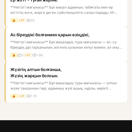
**Негізгі мағынасы** Бұл мақал адамның табиғаты мен ер
жігіттің елге, жерге деген сүйіспеншілігін салыстырады. Ит
тойған...
2K
LAT
Ас біреудікі болғанмен қарын өзіңдікі,
**Негізгі мағынасы** Бұл мақалдың тура мағынасы — ас-су
біреудің дастарқанынан, өзгенің қолынан келуі мүмкін, ал оны
қор...
5
1.8K
LAT
Жүзігің алтын болғанша,
Жүзің жарқын болсын.
**Негізгі мағынасы** Бұл мақалдың тура мағынасы — алтын
жүзік таққаннан гөрі, адамның жүзі ашық, нұрлы, көрікті
болғаны...
1.7K
LAT