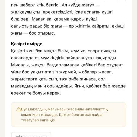
пен шеберліктің белгісі. Ал «үйде жату» —
жалқаулықты, әрекетсіздікті, іске аспаған күшті
білдіреді. Мақал екі қарама-қарсы күйді
салыстырады: бір жағы — ер жігіттің қайраты, екінші
жағы — бос отырыс.
Қазіргі өмірде
Қазіргі күні бұл мақал білім, жұмыс, спорт сияқты
салаларда өз мүмкіндігін пайдалануға шақырады.
Мысалы, жақсы бағдарламалау қабілеті бар студент
үйде бос уақыт өткізіп жүрмей, жобалар жасап,
жарыстарға қатысып, тәжірибе жинаса, сол
мақалдың мәнін орындайды. Яғни, қабілет бар жерде
әрекет те болуы керек.
Бұл мақалдың мағынасы жасанды интеллекттің
көмегімен жасалды. Қажет болған жағдайда
түзетулер енгізіңіз.