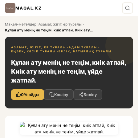
MAQAL.KZ
Мақал-мәтелдер
›
Азамат, жігіт, ер туралы
›
Құлан ату менің не теңім, киік атпай, Киік ату...
АЗАМАТ, ЖІГІТ, ЕР ТУРАЛЫ ·
АДАМ ТУРАЛЫ ·
ЕҢБЕК, КӘСІП ТУРАЛЫ ·
ЕРЛІК, БАТЫРЛЫҚ ТУРАЛЫ
Құлан ату менің не теңім, киік атпай,
Киік ату менің не теңім, үйде
жатпай.
0
Ұнайды
Көшіру
Бөлісу