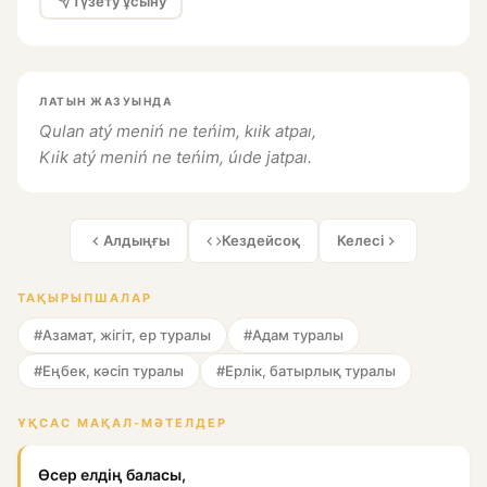
Түзету ұсыну
ЛАТЫН ЖАЗУЫНДА
Qulan atý meniń ne teńim, kıik atpaı,
Kıik atý meniń ne teńim, úıde jatpaı.
Алдыңғы
Кездейсоқ
Келесі
ТАҚЫРЫПШАЛАР
#Азамат, жігіт, ер туралы
#Адам туралы
#Еңбек, кәсіп туралы
#Ерлік, батырлық туралы
ҰҚСАС МАҚАЛ-МӘТЕЛДЕР
Өсер елдің баласы,