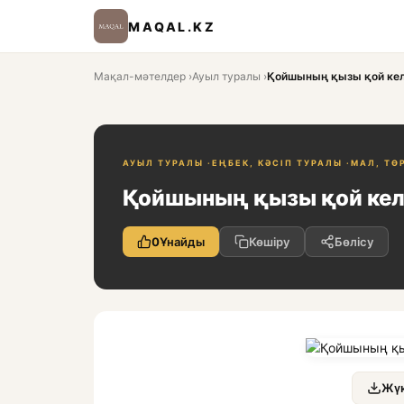
MAQAL.KZ
Мақал-мәтелдер
›
Ауыл туралы
›
Қойшының қызы қой келг
АУЫЛ ТУРАЛЫ ·
ЕҢБЕК, КӘСІП ТУРАЛЫ ·
МАЛ, ТӨ
Қойшының қызы қой келг
0
Ұнайды
Көшіру
Бөлісу
Жүк