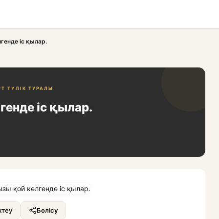
енде іс қылар.
РТ ТҮЛІК ТУРАЛЫ
енде іс қылар.
теу
Бөлісу