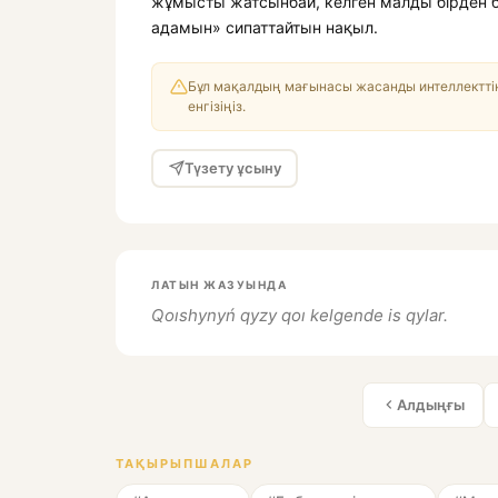
жұмысты жатсынбай, келген малды бірден ба
адамын» сипаттайтын нақыл.
Бұл мақалдың мағынасы жасанды интеллекттің
енгізіңіз.
Түзету ұсыну
ЛАТЫН ЖАЗУЫНДА
Qoıshynyń qyzy qoı kelgende is qylar.
Алдыңғы
ТАҚЫРЫПШАЛАР