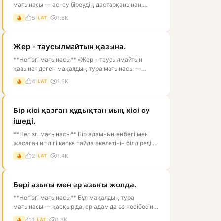
мағынасы — ас-су біреудің дастарқанынан,
өзгенің қолынан келуі мүмкін, ал оны қор...
5
1.8K
LAT
Жер - таусылмайтын қазына.
**Негізгі мағынасы** «Жер - таусылмайтын
қазына» деген мақалдың тура мағынасы —
жердің адамға берер байлығы өте көп, он...
4
1.6K
LAT
Бір кісі қазған құдықтан мың кісі су
ішеді.
**Негізгі мағынасы** Бір адамның еңбегі мен
жасаған игілігі көпке пайда әкелетінін білдіреді.
Тура мағынасында бір кісі...
2
1.4K
LAT
Бөрі азығы мен ер азығы жолда.
**Негізгі мағынасы** Бұл мақалдың тура
мағынасы — қасқыр да, ер адам да өз несібесін
жол жүріп, іздеп табады. Астарлы ма...
1
1.3K
LAT