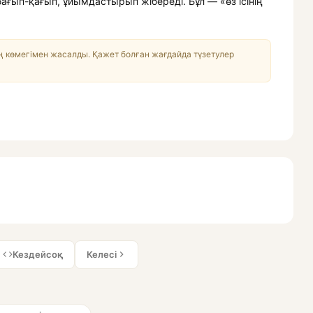
ғып-қағып, ұйымдастырып жібереді. Бұл — «өз ісінің
 көмегімен жасалды. Қажет болған жағдайда түзетулер
Кездейсоқ
Келесі