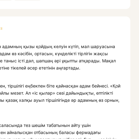
І
 адамның қызы қойдың келуін күтіп, мал шаруасына
дам өз кәсібін, ортасын, күнделікті тірлігін жақсы
іне таныс істі дәл, шапшаң әрі ұқыпты атқарады. Мақал
тіне тікелей әсер ететінін аңғартады.
 тіршілігі еңбекпен біте қайнасқан адам бейнесі. «Қой
лайлы мезет. Ал «іс қылар» сөзі дайындықты, ептілікті
лы қазақ халқы ауыл тіршілігінде әр адамның өз орнын,
 саласында тез шешім табатынын айту үшін
ен айналысқан отбасының баласы фермадағы