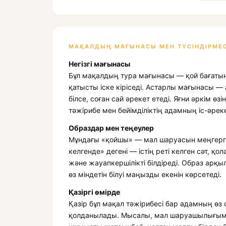
МАҚАЛДЫҢ МАҒЫНАСЫ МЕН ТҮСІНДІРМЕС
Негізгі мағынасы
Бұл мақалдың тура мағынасы — қой бағатын
қатысты іске кіріседі. Астарлы мағынасы — а
білсе, соған сай әрекет етеді. Яғни әркім өз
тәжірибе мен бейімділіктің адамның іс-әреке
Образдар мен теңеулер
Мұндағы «қойшы» — мал шаруасын меңгерген,
келгенде» дегені — істің реті келген сәт, қо
және жауапкершілікті білдіреді. Образ арқы
өз міндетін білуі маңызды екенін көрсетеді.
Қазіргі өмірде
Қазір бұл мақал тәжірибесі бар адамның өз
қолданылады. Мысалы, мал шаруашылығым