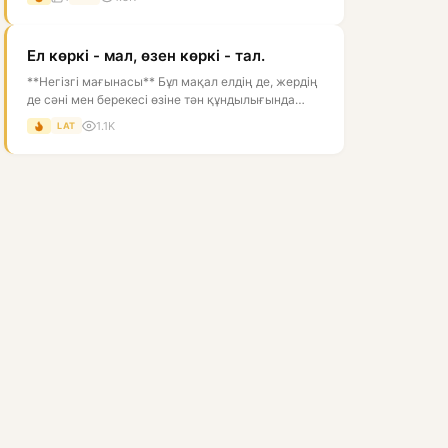
Ел көркі - мал, өзен көркі - тал.
**Негізгі мағынасы** Бұл мақал елдің де, жердің
де сәні мен берекесі өзіне тән құндылығында
екенін айтады. Тура мағынада...
1.1K
LAT