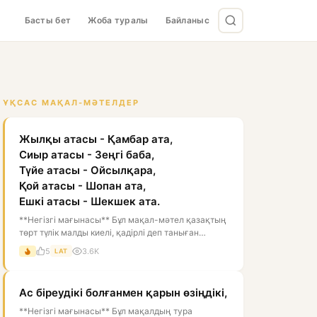
Басты бет
Жоба туралы
Байланыс
ҰҚСАС МАҚАЛ-МӘТЕЛДЕР
Жылқы атасы - Қамбар ата,
Сиыр атасы - Зеңгі баба,
Түйе атасы - Ойсылқара,
Қой атасы - Шопан ата,
Ешкі атасы - Шекшек ата.
**Негізгі мағынасы** Бұл мақал-мәтел қазақтың
төрт түлік малды киелі, қадірлі деп таныған
дүниетанымын білдіреді. Мұнда...
5
3.6K
LAT
Ас біреудікі болғанмен қарын өзіңдікі,
**Негізгі мағынасы** Бұл мақалдың тура