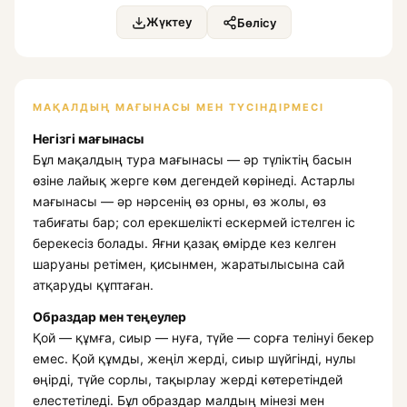
Жүктеу
Бөлісу
МАҚАЛДЫҢ МАҒЫНАСЫ МЕН ТҮСІНДІРМЕСІ
Негізгі мағынасы
Бұл мақалдың тура мағынасы — әр түліктің басын
өзіне лайық жерге көм дегендей көрінеді. Астарлы
мағынасы — әр нәрсенің өз орны, өз жолы, өз
табиғаты бар; сол ерекшелікті ескермей істелген іс
берекесіз болады. Яғни қазақ өмірде кез келген
шаруаны ретімен, қисынмен, жаратылысына сай
атқаруды құптаған.
Образдар мен теңеулер
Қой — құмға, сиыр — нуға, түйе — сорға телінуі бекер
емес. Қой құмды, жеңіл жерді, сиыр шүйгінді, нулы
өңірді, түйе сорлы, тақырлау жерді көтеретіндей
елестетіледі. Бұл образдар малдың мінезі мен