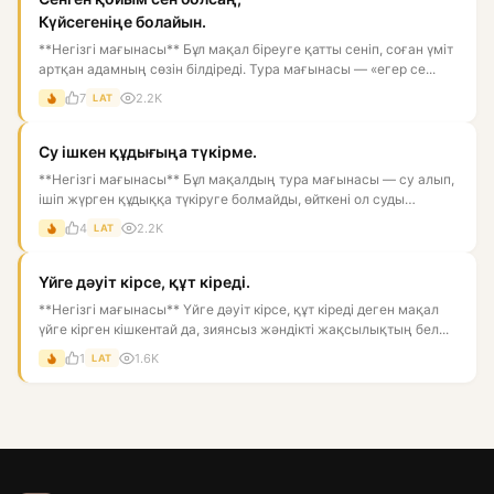
Күйсегеніңе болайын.
**Негізгі мағынасы** Бұл мақал біреуге қатты сеніп, соған үміт
артқан адамның сөзін білдіреді. Тура мағынасы — «егер се...
7
2.2K
LAT
Су ішкен құдығыңа түкірме.
**Негізгі мағынасы** Бұл мақалдың тура мағынасы — су алып,
ішіп жүрген құдыққа түкіруге болмайды, өйткені ол суды
ластай...
4
2.2K
LAT
Үйге дәуіт кірсе, құт кіреді.
**Негізгі мағынасы** Үйге дәуіт кірсе, құт кіреді деген мақал
үйге кірген кішкентай да, зиянсыз жәндікті жақсылықтың бел...
1
1.6K
LAT