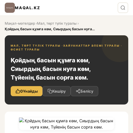
MAQAL.KZ
Мақал-мәтелдер
›
Мал, төрт түлік туралы
›
Қойдың басын құмға көм, Сиырдың басын нуға...
МАЛ, ТӨРТ ТҮЛІК ТУРАЛЫ ·
ХАЙУАНАТТАР ӘЛЕМІ ТУРАЛЫ ·
ӨСИЕТ ТУРАЛЫ
Қойдың басын құмға көм,
Сиырдың басын нуға көм,
Түйенің басын сорға көм.
0
Ұнайды
Көшіру
Бөлісу