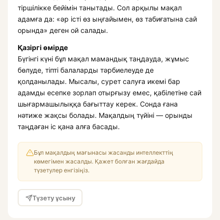
тіршілікке бейімін танытады. Сол арқылы мақал
адамға да: «әр істі өз ыңғайымен, өз табиғатына сай
орында» деген ой салады.
Қазіргі өмірде
Бүгінгі күні бұл мақал мамандық таңдауда, жұмыс
бөлуде, тіпті балаларды тәрбиелеуде де
қолданылады. Мысалы, сурет салуға икемі бар
адамды есепке зорлап отырғызу емес, қабілетіне сай
шығармашылыққа бағыттау керек. Сонда ғана
нәтиже жақсы болады. Мақалдың түйіні — орынды
таңдаған іс қана алға басады.
Бұл мақалдың мағынасы жасанды интеллекттің
көмегімен жасалды. Қажет болған жағдайда
түзетулер енгізіңіз.
Түзету ұсыну