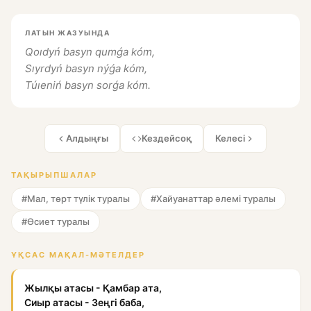
ЛАТЫН ЖАЗУЫНДА
Qoıdyń basyn qumǵa kóm,
Sıyrdyń basyn nýǵa kóm,
Túıeniń basyn sorǵa kóm.
Алдыңғы
Кездейсоқ
Келесі
ТАҚЫРЫПШАЛАР
#Мал, төрт түлік туралы
#Хайуанаттар әлемі туралы
#Өсиет туралы
ҰҚСАС МАҚАЛ-МӘТЕЛДЕР
Жылқы атасы - Қамбар ата,
Сиыр атасы - Зеңгі баба,