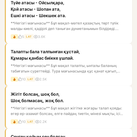
Түйе атасы - Ойсылқара,
Қой атасы - Шопан ата,
Ешкі атасы - Шекшек ата.
**Негізгі мағынасы** Бұл мақал-мәтел қазақтың төрт түлік
малды киелі, қадірлі деп таныған дүниетанымын білдіреді.
Мұнда...
5
3.6K
LAT
Талапты бала талпынған құстай,
Құмары қанбас биікке ұшпай.
**Негізгі мағынасы** Бұл мақал талапты, ынталы баланың
табиғатын суреттейді. Тура мағынасында құс қанат қағып,
биікке ұм...
10
2.5K
LAT
Жігіт болсаң, шоқ бол,
Шоқ болмасаң, жоқ бол.
**Негізгі мағынасы** Бұл мақал жігітке жоғары талап қояды:
егер ер-азамат болсаң, елге пайдаң тиетін, мінезі мықты, ісі...
10
2.2K
LAT
Сенген қойым сен болсаң,