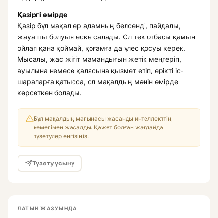
Қазіргі өмірде
Қазір бұл мақал ер адамның белсенді, пайдалы,
жауапты болуын еске салады. Ол тек отбасы қамын
ойлап қана қоймай, қоғамға да үлес қосуы керек.
Мысалы, жас жігіт мамандығын жетік меңгеріп,
ауылына немесе қаласына қызмет етіп, ерікті іс-
шараларға қатысса, ол мақалдың мәнін өмірде
көрсеткен болады.
Бұл мақалдың мағынасы жасанды интеллекттің
көмегімен жасалды. Қажет болған жағдайда
түзетулер енгізіңіз.
Түзету ұсыну
ЛАТЫН ЖАЗУЫНДА