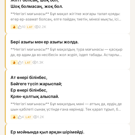
Шоқ болмасаң, жоқ бол.
**Негізгі мағынасы** Бұл мақал жігітке жоғары талап қояды:
егер ер-азамат болсаң, елге пайдаң тиетін, мінезі мықты, ісі...
10
2.2K
LAT
Бөрі азығы мен ер азығы жолда.
**Негізгі мағынасы** Бұл мақалдың тура мағынасы — қасқыр
да, ер адам да өз несібесін жол жүріп, іздеп табады. Астарлы
ма...
1
1.3K
LAT
Ат өнері білінбес,
Бәйгеге түсіп жарыспай;
Ер өнері білінбес,
Қоян-қолтық алыспай.
**Негізгі мағынасы** Бұл мақалдың мәні — аттың да, ердің де
шын қабілеті сынақ үстінде ғана көрінеді. Тек қарап тұрып, б...
4
1.2K
LAT
Ер мойнында қыл арқан шірімейді.