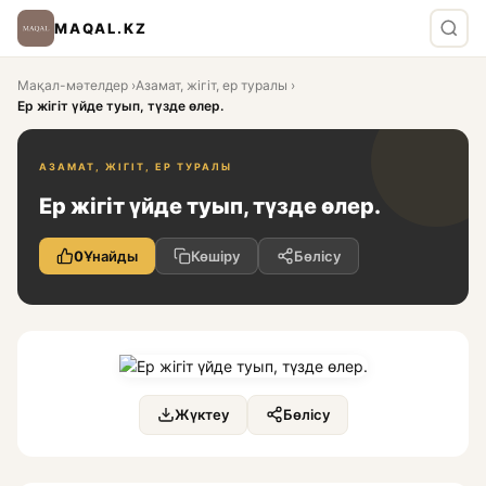
MAQAL.KZ
Мақал-мәтелдер
›
Азамат, жігіт, ер туралы
›
Ер жігіт үйде туып, түзде өлер.
АЗАМАТ, ЖІГІТ, ЕР ТУРАЛЫ
Ер жігіт үйде туып, түзде өлер.
0
Ұнайды
Көшіру
Бөлісу
Жүктеу
Бөлісу