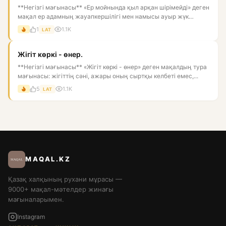
**Негізгі мағынасы** «Ер мойнында қыл арқан шірімейді» деген
мақал ер адамның жауапкершілігі мен намысы ауыр жүк
көтерсе...
1
1.1K
LAT
Жігіт көркі - өнер.
**Негізгі мағынасы** «Жігіт көркі - өнер» деген мақалдың тура
мағынасы: жігіттің сәні, ажары оның сыртқы келбеті емес,...
5
1.1K
LAT
MAQAL.KZ
Қазақ халқының рухани мұрасы —
9000+ мақал-мәтелдер жинағы
мағыналарымен.
Instagram