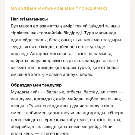
МАҚАЛДЫҢ МАҒЫНАСЫ МЕН ТҮСІНДІРМЕСІ
Негізгі мағынасы
Бұл мақал ер азаматтың өмірі тек үй ішіндегі тыныш
тірлікпен шектелмейтінін білдіреді. Тура мағынада
адам үйде туады, бірақ оның шын мәні мен тағдыры
түзде, яғни ел ішінде, еңбек пен ерлік үстінде
көрінеді. Астарлы мағынасы — жігіттің намысы,
қайраты, жауапкершілігі сыртта сыналады; ол елге
қызмет етіп, қиындыққа қарсы тұрып, қажет болса
өмірін де халық жолына арнауы керек.
Образдар мен теңеулер
Мұндағы «үй» — балалық, отбасы, бастау, ал «түз» —
кең дүние, қоғамдық өмір, майдан, еңбек пен сынақ
алаңы. «Туып» сөзі адамның дүниеге келуін ғана
емес, тәрбиемен қалыптасуын да аңғартады. «Өлер»
дегені міндетті түрде қаза табу емес, ер жігіттің аты,
абыройы, ісі ел ішінде қалатынын меңзейді. Яғни,
ердің құны — істеген ісінде.