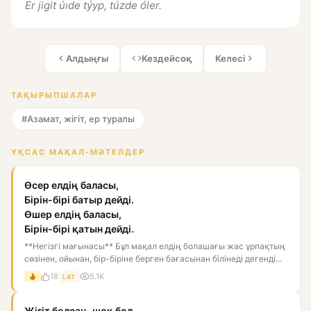
Er jigit úıde týyp, túzde óler.
Алдыңғы
Кездейсоқ
Келесі
ТАҚЫРЫПШАЛАР
#Азамат, жігіт, ер туралы
ҰҚСАС МАҚАЛ-МӘТЕЛДЕР
Өсер елдің баласы,
Бірін-бірі батыр дейді.
Өшер елдің баласы,
Бірін-бірі қатын дейді.
**Негізгі мағынасы** Бұл мақал елдің болашағы жас ұрпақтың
сөзінен, ойынан, бір-біріне берген бағасынан білінеді дегенді...
18
5.1K
LAT
Жігіт болсаң, шоқ бол,