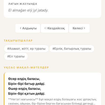
ЛАТЫН ЖАЗУЫНДА
El almaǵan elý jyl jatady.
Алдыңғы
Кездейсоқ
Келесі
ТАҚЫРЫПШАЛАР
#Азамат, жігіт, ер туралы
#Ерлік, батырлық туралы
#Ел туралы
ҰҚСАС МАҚАЛ-МӘТЕЛДЕР
Өсер елдің баласы,
Бірін-бірі батыр дейді.
Өшер елдің баласы,
Бірін-бірі қатын дейді.
**Негізгі мағынасы** Бұл мақал елдің болашағы жас ұрпақтың
сөзінен, ойынан, бір-біріне берген бағасынан білінеді дегенді...