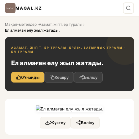
MAQAL.KZ
Мақал-мәтелдер
›
Азамат, жігіт, ер туралы
›
Ел алмаған елу жыл жатады.
АЗАМАТ, ЖІГІТ, ЕР ТУРАЛЫ ·
ЕРЛІК, БАТЫРЛЫҚ ТУРАЛЫ ·
ЕЛ ТУРАЛЫ
Ел алмаған елу жыл жатады.
0
Ұнайды
Көшіру
Бөлісу
Жүктеу
Бөлісу