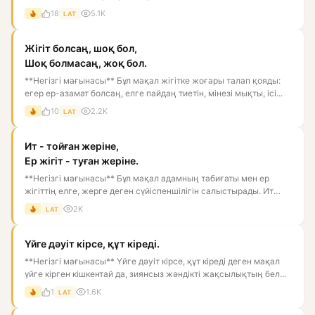
18
5.1K
LAT
Жігіт болсаң, шоқ бол,
Шоқ болмасаң, жоқ бол.
**Негізгі мағынасы** Бұл мақал жігітке жоғары талап қояды:
егер ер-азамат болсаң, елге пайдаң тиетін, мінезі мықты, ісі...
10
2.2K
LAT
Ит - тойған жеріне,
Ер жігіт - туған жеріне.
**Негізгі мағынасы** Бұл мақал адамның табиғаты мен ер
жігіттің елге, жерге деген сүйіспеншілігін салыстырады. Ит
тойған...
2K
LAT
Үйге дәуіт кірсе, құт кіреді.
**Негізгі мағынасы** Үйге дәуіт кірсе, құт кіреді деген мақал
үйге кірген кішкентай да, зиянсыз жәндікті жақсылықтың бел...
1
1.6K
LAT