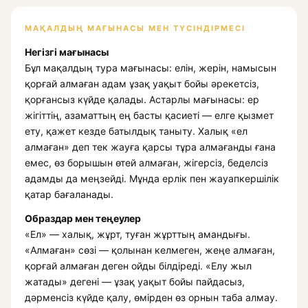
МАҚАЛДЫҢ МАҒЫНАСЫ МЕН ТҮСІНДІРМЕСІ
Негізгі мағынасы
Бұл мақалдың тура мағынасы: елін, жерін, намысын
қорғай алмаған адам ұзақ уақыт бойы әрекетсіз,
қорғансыз күйде қалады. Астарлы мағынасы: ер
жігіттің, азаматтың ең басты қасиеті — елге қызмет
ету, қажет кезде батылдық таныту. Халық «ел
алмаған» деп тек жауға қарсы тұра алмағанды ғана
емес, өз борышын өтей алмаған, жігерсіз, беделсіз
адамды да меңзейді. Мұнда ерлік пен жауапкершілік
қатар бағаланады.
Образдар мен теңеулер
«Ел» — халық, жұрт, туған жұрттың амандығы.
«Алмаған» сөзі — қолынан келмеген, жеңе алмаған,
қорғай алмаған деген ойды білдіреді. «Елу жыл
жатады» дегені — ұзақ уақыт бойы пайдасыз,
дәрменсіз күйде қалу, өмірден өз орнын таба алмау.