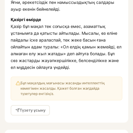
Яғни, әрекетсіздік пен намыссыздықтың салдары
ауыр екенін бейнелейді.
Қазіргі өмірде
Қазір бұл мақал тек соғысқа емес, азаматтық
ұстанымға да қатысты айтылады. Мысалы, өз еліне
пайдалы іске араласпай, тек жеке басын ғана
ойлайтын адам туралы: «Ол елдің қамын жемейді, ел
алмаған елу жыл жатады» деп айтуға болады. Бұл
сөз жастарды жауапкершілікке, белсенділікке және
ел мүддесін ойлауға үндейді.
Бұл мақалдың мағынасы жасанды интеллекттің
көмегімен жасалды. Қажет болған жағдайда
түзетулер енгізіңіз.
Түзету ұсыну