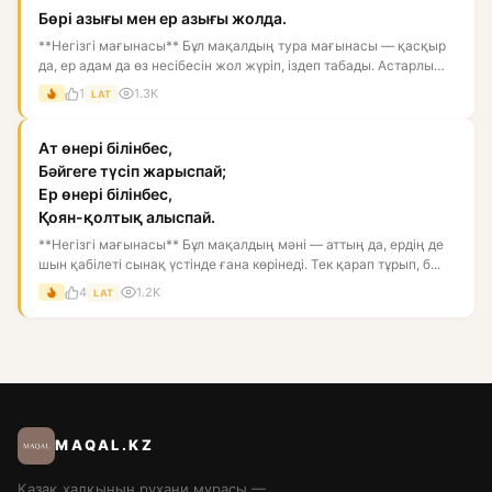
Бөрі азығы мен ер азығы жолда.
**Негізгі мағынасы** Бұл мақалдың тура мағынасы — қасқыр
да, ер адам да өз несібесін жол жүріп, іздеп табады. Астарлы
ма...
1
1.3K
LAT
Ат өнері білінбес,
Бәйгеге түсіп жарыспай;
Ер өнері білінбес,
Қоян-қолтық алыспай.
**Негізгі мағынасы** Бұл мақалдың мәні — аттың да, ердің де
шын қабілеті сынақ үстінде ғана көрінеді. Тек қарап тұрып, б...
4
1.2K
LAT
MAQAL.KZ
Қазақ халқының рухани мұрасы —