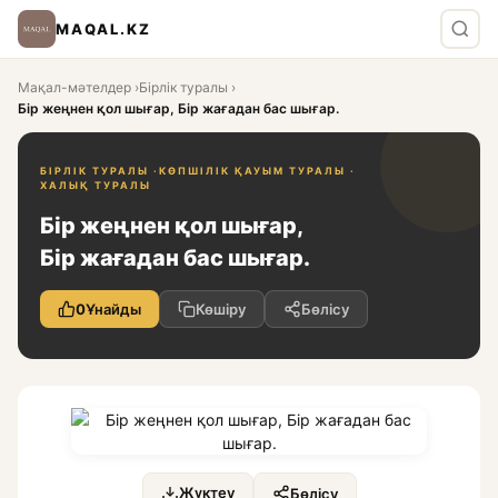
MAQAL.KZ
Мақал-мәтелдер
›
Бірлік туралы
›
Бір жеңнен қол шығар, Бір жағадан бас шығар.
БІРЛІК ТУРАЛЫ ·
КӨПШІЛІК ҚАУЫМ ТУРАЛЫ ·
ХАЛЫҚ ТУРАЛЫ
Бір жеңнен қол шығар,
Бір жағадан бас шығар.
0
Ұнайды
Көшіру
Бөлісу
Жүктеу
Бөлісу