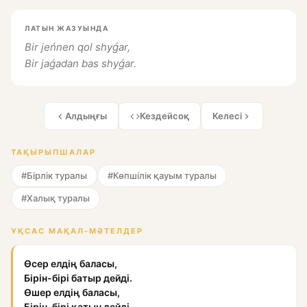
ЛАТЫН ЖАЗУЫНДА
Bir jeńnen qol shyǵar,
Bir jaǵadan bas shyǵar.
Алдыңғы
Кездейсоқ
Келесі
ТАҚЫРЫПШАЛАР
#Бірлік туралы
#Көпшілік қауым туралы
#Халық туралы
ҰҚСАС МАҚАЛ-МӘТЕЛДЕР
Өсер елдің баласы,
Бірін-бірі батыр дейді.
Өшер елдің баласы,
Бірін-бірі қатын дейді.