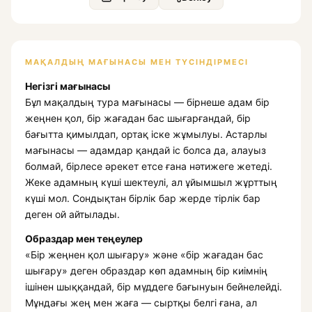
МАҚАЛДЫҢ МАҒЫНАСЫ МЕН ТҮСІНДІРМЕСІ
Негізгі мағынасы
Бұл мақалдың тура мағынасы — бірнеше адам бір
жеңнен қол, бір жағадан бас шығарғандай, бір
бағытта қимылдап, ортақ іске жұмылуы. Астарлы
мағынасы — адамдар қандай іс болса да, алауыз
болмай, бірлесе әрекет етсе ғана нәтижеге жетеді.
Жеке адамның күші шектеулі, ал ұйымшыл жұрттың
күші мол. Сондықтан бірлік бар жерде тірлік бар
деген ой айтылады.
Образдар мен теңеулер
«Бір жеңнен қол шығару» және «бір жағадан бас
шығару» деген образдар көп адамның бір киімнің
ішінен шыққандай, бір мүддеге бағынуын бейнелейді.
Мұндағы жең мен жаға — сыртқы белгі ғана, ал