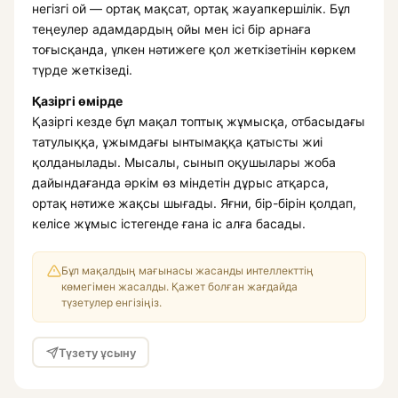
негізгі ой — ортақ мақсат, ортақ жауапкершілік. Бұл
теңеулер адамдардың ойы мен ісі бір арнаға
тоғысқанда, үлкен нәтижеге қол жеткізетінін көркем
түрде жеткізеді.
Қазіргі өмірде
Қазіргі кезде бұл мақал топтық жұмысқа, отбасыдағы
татулыққа, ұжымдағы ынтымаққа қатысты жиі
қолданылады. Мысалы, сынып оқушылары жоба
дайындағанда әркім өз міндетін дұрыс атқарса,
ортақ нәтиже жақсы шығады. Яғни, бір-бірін қолдап,
келісе жұмыс істегенде ғана іс алға басады.
Бұл мақалдың мағынасы жасанды интеллекттің
көмегімен жасалды. Қажет болған жағдайда
түзетулер енгізіңіз.
Түзету ұсыну