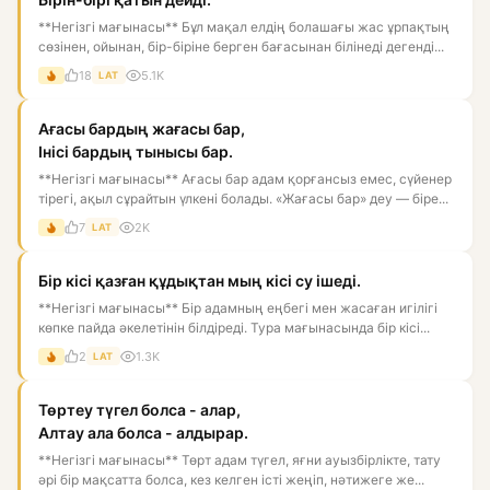
**Негізгі мағынасы** Бұл мақал елдің болашағы жас ұрпақтың
сөзінен, ойынан, бір-біріне берген бағасынан білінеді дегенді...
18
5.1K
LAT
Ағасы бардың жағасы бар,
Інісі бардың тынысы бар.
**Негізгі мағынасы** Ағасы бар адам қорғансыз емес, сүйенер
тірегі, ақыл сұрайтын үлкені болады. «Жағасы бар» деу — біре...
7
2K
LAT
Бір кісі қазған құдықтан мың кісі су ішеді.
**Негізгі мағынасы** Бір адамның еңбегі мен жасаған игілігі
көпке пайда әкелетінін білдіреді. Тура мағынасында бір кісі...
2
1.3K
LAT
Төртеу түгел болса - алар,
Алтау ала болса - алдырар.
**Негізгі мағынасы** Төрт адам түгел, яғни ауызбірлікте, тату
әрі бір мақсатта болса, кез келген істі жеңіп, нәтижеге же...