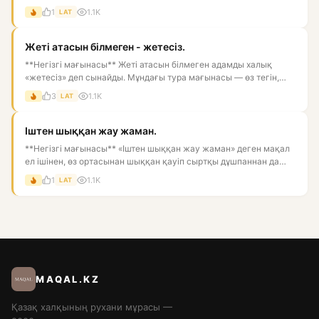
1
1.1K
LAT
Жеті атасын білмеген - жетесіз.
**Негізгі мағынасы** Жеті атасын білмеген адамды халық
«жетесіз» деп сынайды. Мұндағы тура мағынасы — өз тегін,
ата-баба...
3
1.1K
LAT
Іштен шыққан жау жаман.
**Негізгі мағынасы** «Іштен шыққан жау жаман» деген мақал
ел ішінен, өз ортасынан шыққан қауіп сыртқы дұшпаннан да
қате...
1
1.1K
LAT
MAQAL.KZ
Қазақ халқының рухани мұрасы —