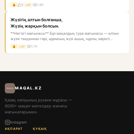
қор...
5
1.8K
LAT
Жүзігің алтын болғанша,
Жүзің жарқын болсын.
**Негізгі мағынасы** Бұл мақалдың тура мағынасы — алтын
жүзік таққаннан гөрі, адамның жүзі ашық, нұрлы, көрікті
болғаны...
1.7K
LAT
MAQAL.KZ
Қазақ халқының рухани мұрасы —
9000+ мақал-мәтелдер жинағы
мағыналарымен.
Instagram
АҚПАРАТ
ҚҰҚЫҚ