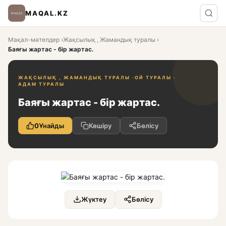
MAQAL.KZ
Мақал-мәтелдер
›
Жақсылық , Жамандық туралы
›
Баяғы жартас - бір жартас.
ЖАҚСЫЛЫҚ , ЖАМАНДЫҚ ТУРАЛЫ ·
ОЙ ТУРАЛЫ ·
АДАМ ТУРАЛЫ
Баяғы жартас - бір жартас.
0
Ұнайды
Көшіру
Бөлісу
Жүктеу
Бөлісу