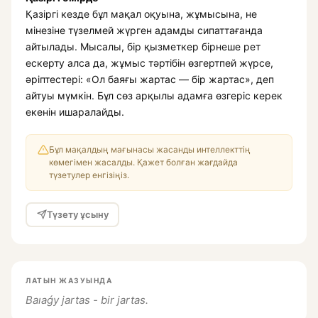
Қазіргі кезде бұл мақал оқуына, жұмысына, не
мінезіне түзелмей жүрген адамды сипаттағанда
айтылады. Мысалы, бір қызметкер бірнеше рет
ескерту алса да, жұмыс тәртібін өзгертпей жүрсе,
әріптестері: «Ол баяғы жартас — бір жартас», деп
айтуы мүмкін. Бұл сөз арқылы адамға өзгеріс керек
екенін ишаралайды.
Бұл мақалдың мағынасы жасанды интеллекттің
көмегімен жасалды. Қажет болған жағдайда
түзетулер енгізіңіз.
Түзету ұсыну
ЛАТЫН ЖАЗУЫНДА
Baıaǵy jartas - bir jartas.