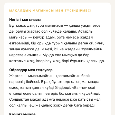
МАҚАЛДЫҢ МАҒЫНАСЫ МЕН ТҮСІНДІРМЕСІ
Негізгі мағынасы
Бұл мақалдың тура мағынасы — қанша уақыт өтсе
де, баяғы жартас сол күйінде қалады. Астарлы
мағынасы — кейбір адам, орта немесе жағдай
өзгермейді, бір орында тұрып қалады деген ой. Яғни,
заман ауысса да, мінезі, ісі, не жағдайы түзелмейтін
нәрсеге айтылған. Мұнда сәл мысқыл да бар:
қозғалыс жоқ, ілгерілеу жоқ, бәрі бұрынғы қалпында.
Образдар мен теңеулер
Жартас — мызғымайтын, қозғалмайтын берік
нәрсенің бейнесі. Бірақ бұл жерде ол оң мағынада
емес, қатып қалған күйді білдіреді. «Баяғы» сөзі
өткенді еске салып, өзгеріс болмағанын күшейтеді.
Сондықтан мақал адамға немесе іске қатысты «әлі
сол қалпы, еш жаңалық жоқ» деген баға береді.
Қазіргі өмірде