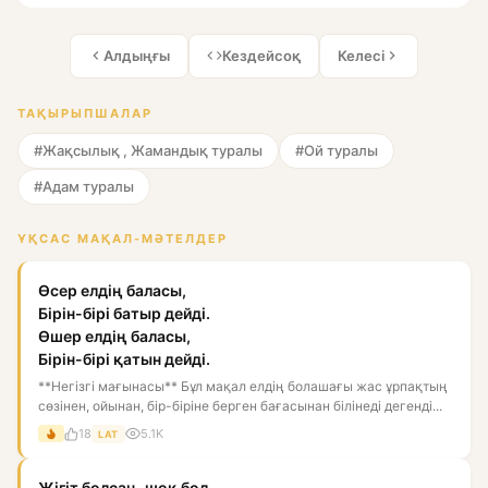
Алдыңғы
Кездейсоқ
Келесі
ТАҚЫРЫПШАЛАР
#Жақсылық , Жамандық туралы
#Ой туралы
#Адам туралы
ҰҚСАС МАҚАЛ-МӘТЕЛДЕР
Өсер елдің баласы,
Бірін-бірі батыр дейді.
Өшер елдің баласы,
Бірін-бірі қатын дейді.
**Негізгі мағынасы** Бұл мақал елдің болашағы жас ұрпақтың
сөзінен, ойынан, бір-біріне берген бағасынан білінеді дегенді...
18
5.1K
LAT
Жігіт болсаң, шоқ бол,