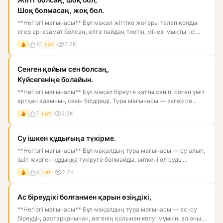
Шоқ болмасаң, жоқ бол.
**Негізгі мағынасы** Бұл мақал жігітке жоғары талап қояды:
егер ер-азамат болсаң, елге пайдаң тиетін, мінезі мықты, ісі...
10
2.2K
LAT
Сенген қойым сен болсаң,
Күйсегеніңе болайын.
**Негізгі мағынасы** Бұл мақал біреуге қатты сеніп, соған үміт
артқан адамның сөзін білдіреді. Тура мағынасы — «егер се...
7
2.2K
LAT
Су ішкен құдығыңа түкірме.
**Негізгі мағынасы** Бұл мақалдың тура мағынасы — су алып,
ішіп жүрген құдыққа түкіруге болмайды, өйткені ол суды
ластай...
4
2.2K
LAT
Ас біреудікі болғанмен қарын өзіңдікі,
**Негізгі мағынасы** Бұл мақалдың тура мағынасы — ас-су
біреудің дастарқанынан, өзгенің қолынан келуі мүмкін, ал оны