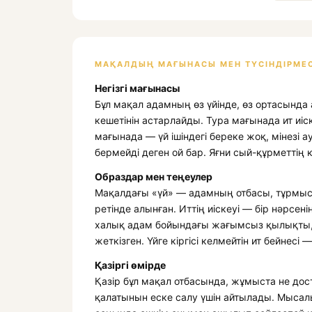
МАҚАЛДЫҢ МАҒЫНАСЫ МЕН ТҮСІНДІРМЕС
Негізгі мағынасы
Бұл мақал адамның өз үйінде, өз ортасында 
кешетінін астарлайды. Тура мағынада ит иіск
мағынада — үй ішіндегі береке жоқ, мінезі а
бермейді деген ой бар. Яғни сый-құрметтің к
Образдар мен теңеулер
Мақалдағы «үй» — адамның отбасы, тұрмысы
ретінде алынған. Иттің иіскеуі — бір нәрсен
халық адам бойындағы жағымсыз қылықты, ү
жеткізген. Үйге кіргісі келмейтін ит бейнесі
Қазіргі өмірде
Қазір бұл мақал отбасында, жұмыста не до
қалатынын еске салу үшін айтылады. Мысалы