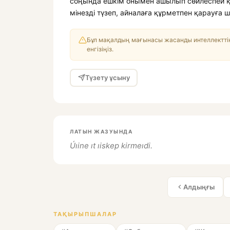
соңында ешкім онымен ашылып сөйлеспей қоя
мінезді түзеп, айналаға құрметпен қарауға
Бұл мақалдың мағынасы жасанды интеллекттің
енгізіңіз.
Түзету ұсыну
ЛАТЫН ЖАЗУЫНДА
Úıine ıt ıiskep kirmeıdi.
Алдыңғы
ТАҚЫРЫПШАЛАР