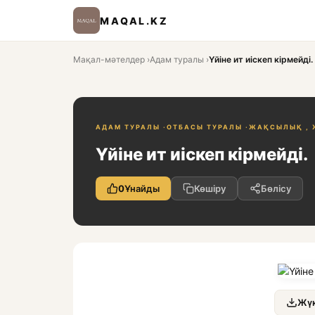
MAQAL.KZ
Мақал-мәтелдер
›
Адам туралы
›
Үйіне ит иіскеп кірмейді.
АДАМ ТУРАЛЫ ·
ОТБАСЫ ТУРАЛЫ ·
ЖАҚСЫЛЫҚ , 
Үйіне ит иіскеп кірмейді.
0
Ұнайды
Көшіру
Бөлісу
Жүк