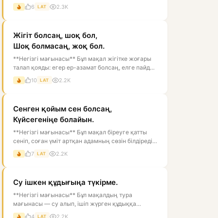
тұз, ал адам өмірін мәнді ететін нәрс...
6
2.3K
LAT
Жігіт болсаң, шоқ бол,
Шоқ болмасаң, жоқ бол.
**Негізгі мағынасы** Бұл мақал жігітке жоғары
талап қояды: егер ер-азамат болсаң, елге пайдаң
тиетін, мінезі мықты, ісі...
10
2.2K
LAT
Сенген қойым сен болсаң,
Күйсегеніңе болайын.
**Негізгі мағынасы** Бұл мақал біреуге қатты
сеніп, соған үміт артқан адамның сөзін білдіреді.
Тура мағынасы — «егер се...
7
2.2K
LAT
Су ішкен құдығыңа түкірме.
**Негізгі мағынасы** Бұл мақалдың тура
мағынасы — су алып, ішіп жүрген құдыққа
түкіруге болмайды, өйткені ол суды ластай...
4
2.2K
LAT