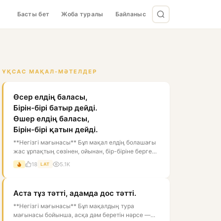
Басты бет
Жоба туралы
Байланыс
ҰҚСАС МАҚАЛ-МӘТЕЛДЕР
Өсер елдің баласы,
Бірін-бірі батыр дейді.
Өшер елдің баласы,
Бірін-бірі қатын дейді.
**Негізгі мағынасы** Бұл мақал елдің болашағы
жас ұрпақтың сөзінен, ойынан, бір-біріне берген
бағасынан білінеді дегенді...
18
5.1K
LAT
Аста тұз тәтті, адамда дос тәтті.
**Негізгі мағынасы** Бұл мақалдың тура
мағынасы бойынша, асқа дәм беретін нәрсе —