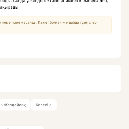
ды. Сонда үлкендер: «Үйіне ит иіскеп кірмейді» деп,
 шақырады.
 көмегімен жасалды. Қажет болған жағдайда түзетулер
Кездейсоқ
Келесі