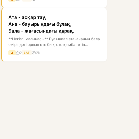
Ата - асқар тау,
Ана - бауырындағы бұлақ,
Бала - жағасындағы құрақ.
**Негізгі мағынасы** Бұл мақал ата-ананың бала
өміріндегі орнын өте биік, өте қымбат етіп
көрсетеді. Ата — асқар тау: ол...
2
2K
LAT