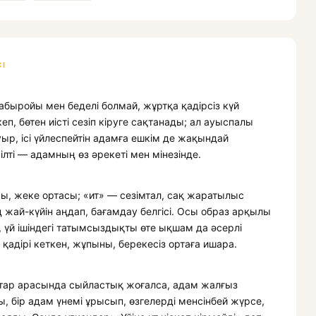
І
абыройы мен беделі болмай, жұртқа қадірсіз күй
еп, бөтен иісті сезіп кіруге сақтанады; ал ауыспалы
уыр, ісі үйлеспейтін адамға ешкім де жақындай
ілті — адамның өз әрекеті мен мінезінде.
, жеке ортасы; «ит» — сезімтал, сақ жаратылыс
ің жай-күйін аңдап, бағамдау белгісі. Осы образ арқылы
й ішіндегі татымсыздықты өте ықшам да әсерлі
 — қадірі кеткен, жұпыны, берекесіз ортаға ишара.
стар арасында сыйластық жоғалса, адам жалғыз
, бір адам үнемі ұрысып, өзгелерді менсінбей жүрсе,