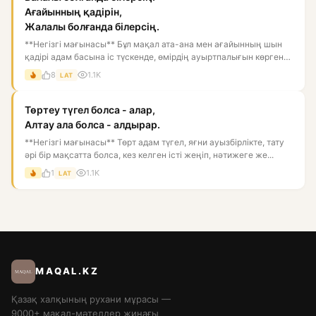
Ағайынның қадірін,
Жалалы болғанда білерсің.
**Негізгі мағынасы** Бұл мақал ата-ана мен ағайынның шын
қадірі адам басына іс түскенде, өмірдің ауыртпалығын көргенде
а...
8
1.1K
LAT
Төртеу түгел болса - алар,
Алтау ала болса - алдырар.
**Негізгі мағынасы** Төрт адам түгел, яғни ауызбірлікте, тату
әрі бір мақсатта болса, кез келген істі жеңіп, нәтижеге же...
1
1.1K
LAT
MAQAL.KZ
Қазақ халқының рухани мұрасы —
9000+ мақал-мәтелдер жинағы