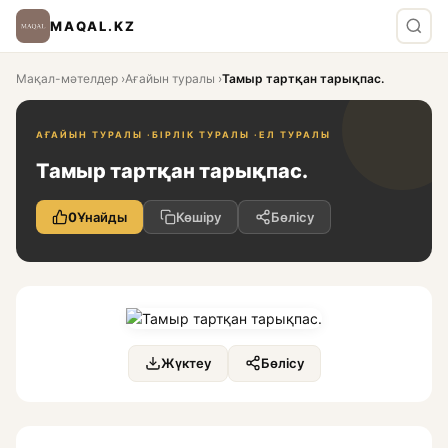
MAQAL.KZ
Мақал-мәтелдер
›
Ағайын туралы
›
Тамыр тартқан тарықпас.
АҒАЙЫН ТУРАЛЫ ·
БІРЛІК ТУРАЛЫ ·
ЕЛ ТУРАЛЫ
Тамыр тартқан тарықпас.
0
Ұнайды
Көшіру
Бөлісу
Жүктеу
Бөлісу