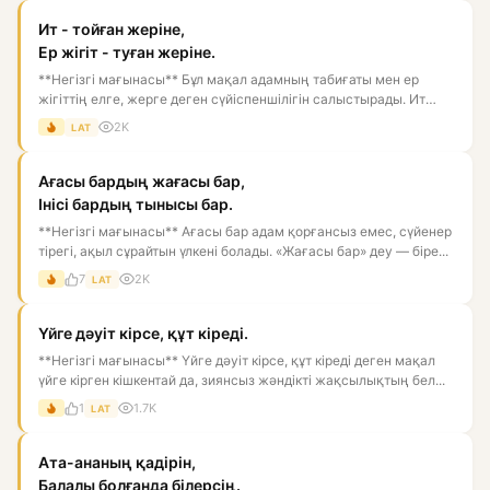
Ит - тойған жеріне,
Ер жігіт - туған жеріне.
**Негізгі мағынасы** Бұл мақал адамның табиғаты мен ер
жігіттің елге, жерге деген сүйіспеншілігін салыстырады. Ит
тойған...
2K
LAT
Ағасы бардың жағасы бар,
Інісі бардың тынысы бар.
**Негізгі мағынасы** Ағасы бар адам қорғансыз емес, сүйенер
тірегі, ақыл сұрайтын үлкені болады. «Жағасы бар» деу — біре...
7
2K
LAT
Үйге дәуіт кірсе, құт кіреді.
**Негізгі мағынасы** Үйге дәуіт кірсе, құт кіреді деген мақал
үйге кірген кішкентай да, зиянсыз жәндікті жақсылықтың бел...
1
1.7K
LAT
Ата-ананың қадірін,
Балалы болғанда білерсің.