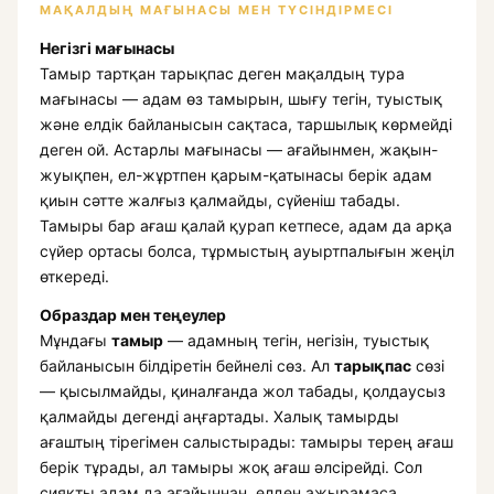
МАҚАЛДЫҢ МАҒЫНАСЫ МЕН ТҮСІНДІРМЕСІ
Негізгі мағынасы
Тамыр тартқан тарықпас деген мақалдың тура
мағынасы — адам өз тамырын, шығу тегін, туыстық
және елдік байланысын сақтаса, таршылық көрмейді
деген ой. Астарлы мағынасы — ағайынмен, жақын-
жуықпен, ел-жұртпен қарым-қатынасы берік адам
қиын сәтте жалғыз қалмайды, сүйеніш табады.
Тамыры бар ағаш қалай қурап кетпесе, адам да арқа
сүйер ортасы болса, тұрмыстың ауыртпалығын жеңіл
өткереді.
Образдар мен теңеулер
Мұндағы
тамыр
— адамның тегін, негізін, туыстық
байланысын білдіретін бейнелі сөз. Ал
тарықпас
сөзі
— қысылмайды, қиналғанда жол табады, қолдаусыз
қалмайды дегенді аңғартады. Халық тамырды
ағаштың тірегімен салыстырады: тамыры терең ағаш
берік тұрады, ал тамыры жоқ ағаш әлсірейді. Сол
сияқты адам да ағайыннан, елден ажырамаса,