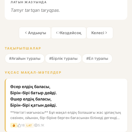
ЛАТЫН ЖАЗУЫНДА
Tamyr tartqan taryqpas.
Алдыңғы
Кездейсоқ
Келесі
ТАҚЫРЫПШАЛАР
#Ағайын туралы
#Бірлік туралы
#Ел туралы
ҰҚСАС МАҚАЛ-МӘТЕЛДЕР
Өсер елдің баласы,
Бірін-бірі батыр дейді.
Өшер елдің баласы,
Бірін-бірі қатын дейді.
**Негізгі мағынасы** Бұл мақал елдің болашағы жас ұрпақтың
сөзінен, ойынан, бір-біріне берген бағасынан білінеді дегенді...
18
5.1K
LAT