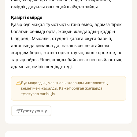
өмірдің дауылы оны оңай шайқалтпайды.
Қазіргі өмірде
Қазір бұл мақал туыстықты ғана емес, адамға тірек
болатын сенімді орта, жақын жандардың қадірін
білдіреді. Мысалы, студент қалаға оқуға барып,
алғашында қиналса да, нағашысы не ағайыны
жәрдем беріп, жатын орын тауып, жол көрсетсе, ол
тарықпайды. Яғни, жақсы байланыс пен сыйластық
адамның өмірін жеңілдетеді.
Бұл мақалдың мағынасы жасанды интеллекттің
көмегімен жасалды. Қажет болған жағдайда
түзетулер енгізіңіз.
Түзету ұсыну