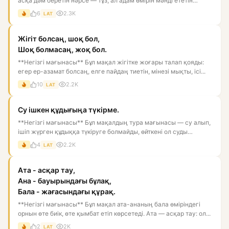
асқа дәм беретін нәрсе — тұз, ал адам өмірін мәнді ететін
нәрс...
6
2.3K
LAT
Жігіт болсаң, шоқ бол,
Шоқ болмасаң, жоқ бол.
**Негізгі мағынасы** Бұл мақал жігітке жоғары талап қояды:
егер ер-азамат болсаң, елге пайдаң тиетін, мінезі мықты, ісі...
10
2.2K
LAT
Су ішкен құдығыңа түкірме.
**Негізгі мағынасы** Бұл мақалдың тура мағынасы — су алып,
ішіп жүрген құдыққа түкіруге болмайды, өйткені ол суды
ластай...
4
2.2K
LAT
Ата - асқар тау,
Ана - бауырындағы бұлақ,
Бала - жағасындағы құрақ.
**Негізгі мағынасы** Бұл мақал ата-ананың бала өміріндегі
орнын өте биік, өте қымбат етіп көрсетеді. Ата — асқар тау: ол...
2
2K
LAT