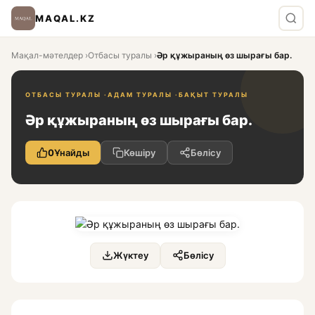
MAQAL.KZ
Мақал-мәтелдер
›
Отбасы туралы
›
Әр құжыраның өз шырағы бар.
ОТБАСЫ ТУРАЛЫ ·
АДАМ ТУРАЛЫ ·
БАҚЫТ ТУРАЛЫ
Әр құжыраның өз шырағы бар.
0
Ұнайды
Көшіру
Бөлісу
Жүктеу
Бөлісу