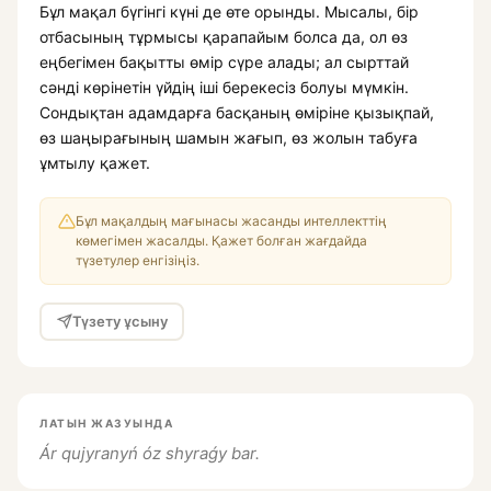
Бұл мақал бүгінгі күні де өте орынды. Мысалы, бір
отбасының тұрмысы қарапайым болса да, ол өз
еңбегімен бақытты өмір сүре алады; ал сырттай
сәнді көрінетін үйдің іші берекесіз болуы мүмкін.
Сондықтан адамдарға басқаның өміріне қызықпай,
өз шаңырағының шамын жағып, өз жолын табуға
ұмтылу қажет.
Бұл мақалдың мағынасы жасанды интеллекттің
көмегімен жасалды. Қажет болған жағдайда
түзетулер енгізіңіз.
Түзету ұсыну
ЛАТЫН ЖАЗУЫНДА
Ár qujyranyń óz shyraǵy bar.