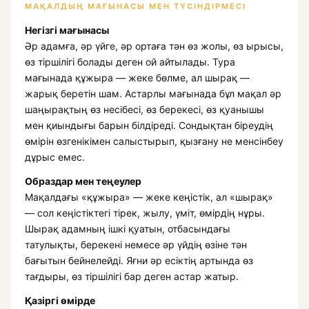
МАҚАЛДЫҢ МАҒЫНАСЫ МЕН ТҮСІНДІРМЕСІ
Негізгі мағынасы
Әр адамға, әр үйге, әр ортаға тән өз жолы, өз ырысы,
өз тіршілігі болады деген ой айтылады. Тура
мағынада құжыра — жеке бөлме, ал шырақ —
жарық беретін шам. Астарлы мағынада бұл мақал әр
шаңырақтың өз несібесі, өз берекесі, өз қуанышы
мен қиындығы барын білдіреді. Сондықтан біреудің
өмірін өзгенікімен салыстырып, қызғану не менсінбеу
дұрыс емес.
Образдар мен теңеулер
Мақалдағы «құжыра» — жеке кеңістік, ал «шырақ»
— сол кеңістіктегі тірек, жылу, үміт, өмірдің нұры.
Шырақ адамның ішкі қуатын, отбасындағы
татулықты, берекені немесе әр үйдің өзіне тән
бағытын бейнелейді. Яғни әр есіктің артында өз
тағдыры, өз тіршілігі бар деген астар жатыр.
Қазіргі өмірде