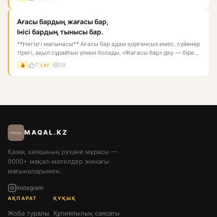
Ағасы бардың жағасы бар,
Інісі бардың тынысы бар.
**Негізгі мағынасы** Ағасы бар адам қорғансыз емес, сүйенер
тірегі, ақыл сұрайтын үлкені болады. «Жағасы бар» деу — біре...
7
2K
LAT
MAQAL.KZ
Қазақ халқының рухани мұрасы —
9000+ мақал-мәтелдер жинағы
мағыналарымен.
Instagram
АҚПАРАТ
ҚҰҚЫҚ
Жоба туралы
Құпиялылық саясаты