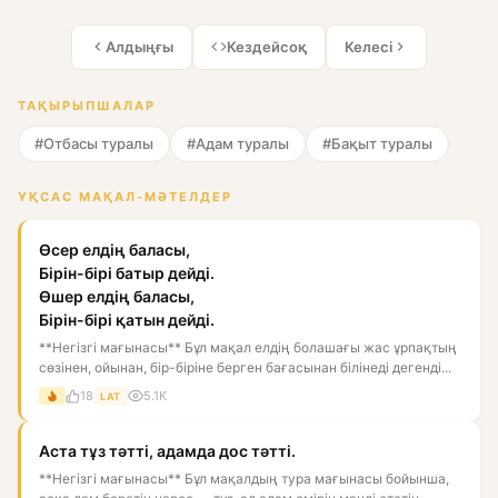
Алдыңғы
Кездейсоқ
Келесі
ТАҚЫРЫПШАЛАР
#Отбасы туралы
#Адам туралы
#Бақыт туралы
ҰҚСАС МАҚАЛ-МӘТЕЛДЕР
Өсер елдің баласы,
Бірін-бірі батыр дейді.
Өшер елдің баласы,
Бірін-бірі қатын дейді.
**Негізгі мағынасы** Бұл мақал елдің болашағы жас ұрпақтың
сөзінен, ойынан, бір-біріне берген бағасынан білінеді дегенді...
18
5.1K
LAT
Аста тұз тәтті, адамда дос тәтті.
**Негізгі мағынасы** Бұл мақалдың тура мағынасы бойынша,