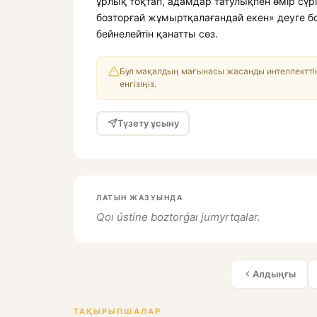
ұрлық тоқтап, адамдар татулықпен өмір сүрі
бозторғай жұмыртқалағандай екен» деуге бо
бейнелейтін қанатты сөз.
Бұл мақалдың мағынасы жасанды интеллекттің
енгізіңіз.
Түзету ұсыну
ЛАТЫН ЖАЗУЫНДА
Qoı ústine boztorǵaı jumyrtqalar.
Алдыңғы
ТАҚЫРЫПШАЛАР