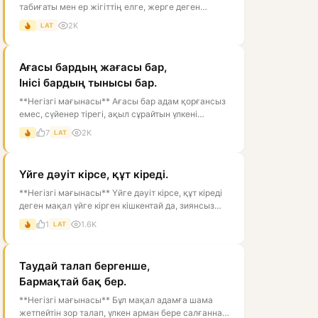
табиғаты мен ер жігіттің елге, жерге деген
сүйіспеншілігін салыстырады. Ит тойған...
2K
LAT
Ағасы бардың жағасы бар,
Інісі бардың тынысы бар.
**Негізгі мағынасы** Ағасы бар адам қорғансыз
емес, сүйенер тірегі, ақыл сұрайтын үлкені
болады. «Жағасы бар» деу — біре...
7
2K
LAT
Үйге дәуіт кірсе, құт кіреді.
**Негізгі мағынасы** Үйге дәуіт кірсе, құт кіреді
деген мақал үйге кірген кішкентай да, зиянсыз
жәндікті жақсылықтың бел...
1
1.6K
LAT
Таудай талап бергенше,
Бармақтай бақ бер.
**Негізгі мағынасы** Бұл мақал адамға шама
жетпейтін зор талап, үлкен арман бере салғаннан