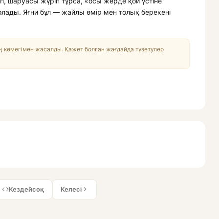
п, шаруасы жүріп тұрса, «осы жерде қой үстіне
лады. Яғни бұл — жайлы өмір мен толық берекені
 көмегімен жасалды. Қажет болған жағдайда түзетулер
Кездейсоқ
Келесі