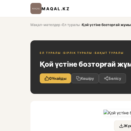
MAQAL.KZ
Мақал-мәтелдер
›
Ел туралы
›
Қой үстіне бозторғай жұм
ЕЛ ТУРАЛЫ ·
БІРЛІК ТУРАЛЫ ·
БАҚЫТ ТУРАЛЫ
Қой үстіне бозторғай ж
0
Ұнайды
Көшіру
Бөлісу
Жүк