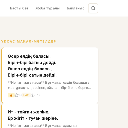
Басты бет
Жоба туралы
Байланыс
ҰҚСАС МАҚАЛ-МӘТЕЛДЕР
Өсер елдің баласы,
Бірін-бірі батыр дейді.
Өшер елдің баласы,
Бірін-бірі қатын дейді.
**Негізгі мағынасы** Бұл мақал елдің болашағы
жас ұрпақтың сөзінен, ойынан, бір-біріне берген
бағасынан білінеді дегенді...
18
5.1K
LAT
Ит - тойған жеріне,
Ер жігіт - туған жеріне.
**Негізгі мағынасы** Бұл мақал адамның