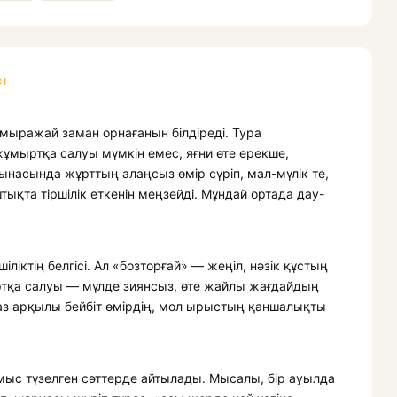
І
амыражай заман орнағанын білдіреді. Тура
ұмыртқа салуы мүмкін емес, яғни өте ерекше,
ынасында жұрттың алаңсыз өмір сүріп, мал-мүлік те,
ықта тіршілік еткенін меңзейді. Мұндай ортада дау-
ктің белгісі. Ал «бозторғай» — жеңіл, нәзік құстың
ртқа салуы — мүлде зиянсыз, өте жайлы жағдайдың
раз арқылы бейбіт өмірдің, мол ырыстың қаншалықты
мыс түзелген сәттерде айтылады. Мысалы, бір ауылда