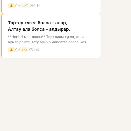
гөрі, соған сәйкес келетін ба...
4
1.3K
LAT
Төртеу түгел болса - алар,
Алтау ала болса - алдырар.
**Негізгі мағынасы** Төрт адам түгел, яғни
ауызбірлікте, тату әрі бір мақсатта болса, кез
келген істі жеңіп, нәтижеге же...
1
1.1K
LAT