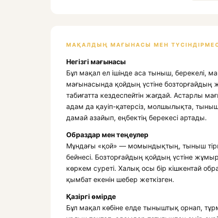
МАҚАЛДЫҢ МАҒЫНАСЫ МЕН ТҮСІНДІРМЕС
Негізгі мағынасы
Бұл мақал ел ішінде аса тыныш, берекелі, м
мағынасында қойдың үстіне бозторғайдың ж
табиғатта кездеспейтін жағдай. Астарлы мағ
адам да қауіп-қатерсіз, молшылықта, тынышт
дамай азайып, еңбектің берекесі артады.
Образдар мен теңеулер
Мұндағы «қой» — момындықтың, тыныш тіршілі
бейнесі. Бозторғайдың қойдың үстіне жұмы
көркем суреті. Халық осы бір кішкентай об
қымбат екенін шебер жеткізген.
Қазіргі өмірде
Бұл мақал көбіне елде тыныштық орнап, тұр