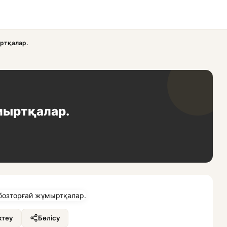
ыртқалар.
ұмыртқалар.
теу
Бөлісу