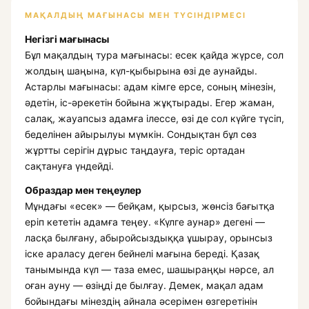
МАҚАЛДЫҢ МАҒЫНАСЫ МЕН ТҮСІНДІРМЕСІ
Негізгі мағынасы
Бұл мақалдың тура мағынасы: есек қайда жүрсе, сол
жолдың шаңына, күл-қыбырына өзі де аунайды.
Астарлы мағынасы: адам кімге ерсе, соның мінезін,
әдетін, іс-әрекетін бойына жұқтырады. Егер жаман,
салақ, жауапсыз адамға ілессе, өзі де сол күйге түсіп,
беделінен айырылуы мүмкін. Сондықтан бұл сөз
жұртты серігін дұрыс таңдауға, теріс ортадан
сақтануға үндейді.
Образдар мен теңеулер
Мұндағы «есек» — бейқам, қырсыз, жөнсіз бағытқа
еріп кететін адамға теңеу. «Күлге аунар» дегені —
ласқа былғану, абыройсыздыққа ұшырау, орынсыз
іске араласу деген бейнелі мағына береді. Қазақ
танымында күл — таза емес, шашыраңқы нәрсе, ал
оған ауну — өзіңді де былғау. Демек, мақал адам
бойындағы мінездің айнала әсерімен өзгеретінін