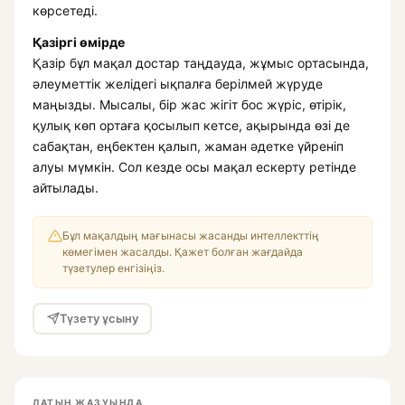
көрсетеді.
Қазіргі өмірде
Қазір бұл мақал достар таңдауда, жұмыс ортасында,
әлеуметтік желідегі ықпалға берілмей жүруде
маңызды. Мысалы, бір жас жігіт бос жүріс, өтірік,
қулық көп ортаға қосылып кетсе, ақырында өзі де
сабақтан, еңбектен қалып, жаман әдетке үйреніп
алуы мүмкін. Сол кезде осы мақал ескерту ретінде
айтылады.
Бұл мақалдың мағынасы жасанды интеллекттің
көмегімен жасалды. Қажет болған жағдайда
түзетулер енгізіңіз.
Түзету ұсыну
ЛАТЫН ЖАЗУЫНДА