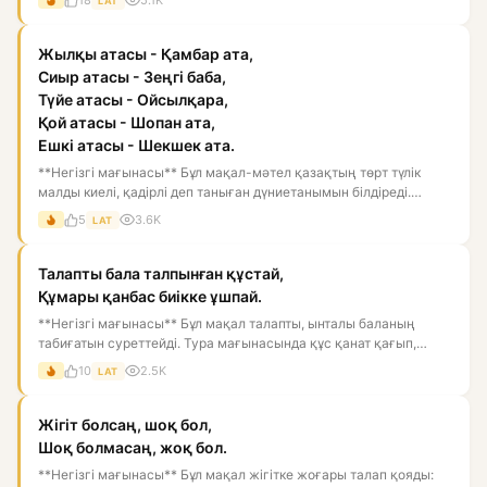
18
5.1K
LAT
Жылқы атасы - Қамбар ата,
Сиыр атасы - Зеңгі баба,
Түйе атасы - Ойсылқара,
Қой атасы - Шопан ата,
Ешкі атасы - Шекшек ата.
**Негізгі мағынасы** Бұл мақал-мәтел қазақтың төрт түлік
малды киелі, қадірлі деп таныған дүниетанымын білдіреді.
Мұнда...
5
3.6K
LAT
Талапты бала талпынған құстай,
Құмары қанбас биікке ұшпай.
**Негізгі мағынасы** Бұл мақал талапты, ынталы баланың
табиғатын суреттейді. Тура мағынасында құс қанат қағып,
биікке ұм...
10
2.5K
LAT
Жігіт болсаң, шоқ бол,
Шоқ болмасаң, жоқ бол.
**Негізгі мағынасы** Бұл мақал жігітке жоғары талап қояды: