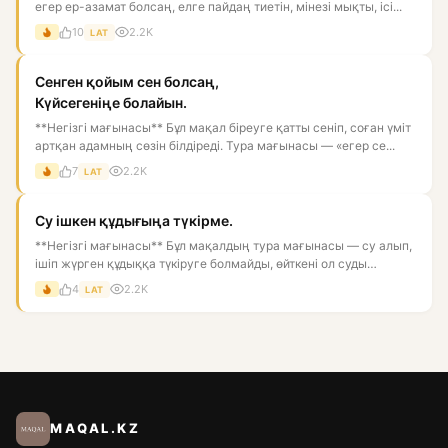
егер ер-азамат болсаң, елге пайдаң тиетін, мінезі мықты, ісі...
10
2.2K
LAT
Сенген қойым сен болсаң,
Күйсегеніңе болайын.
**Негізгі мағынасы** Бұл мақал біреуге қатты сеніп, соған үміт
артқан адамның сөзін білдіреді. Тура мағынасы — «егер се...
7
2.2K
LAT
Су ішкен құдығыңа түкірме.
**Негізгі мағынасы** Бұл мақалдың тура мағынасы — су алып,
ішіп жүрген құдыққа түкіруге болмайды, өйткені ол суды
ластай...
4
2.2K
LAT
MAQAL.KZ