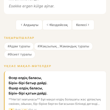
Esekke ergen kúlge aýnar.
Алдыңғы
Кездейсоқ
Келесі
ТАҚЫРЫПШАЛАР
#Адам туралы
#Жақсылық , Жамандық туралы
#Өсиет туралы
ҰҚСАС МАҚАЛ-МӘТЕЛДЕР
Өсер елдің баласы,
Бірін-бірі батыр дейді.
Өшер елдің баласы,
Бірін-бірі қатын дейді.
**Негізгі мағынасы** Бұл мақал елдің болашағы жас ұрпақтың
сөзінен, ойынан, бір-біріне берген бағасынан білінеді дегенді...