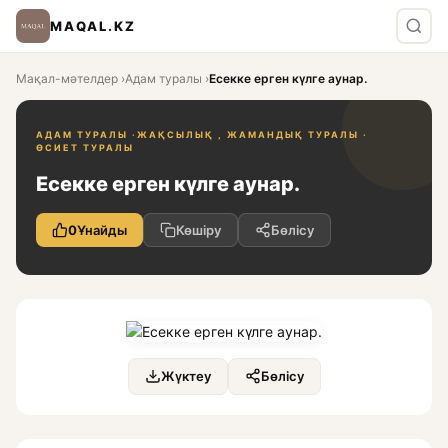
MAQAL.KZ
Мақал-мәтелдер
›
Адам туралы
›
Есекке ерген күлге аунар.
АДАМ ТУРАЛЫ ·
ЖАҚСЫЛЫҚ , ЖАМАНДЫҚ ТУРАЛЫ ·
ӨСИЕТ ТУРАЛЫ
Есекке ерген күлге аунар.
0
Ұнайды
Көшіру
Бөлісу
Жүктеу
Бөлісу