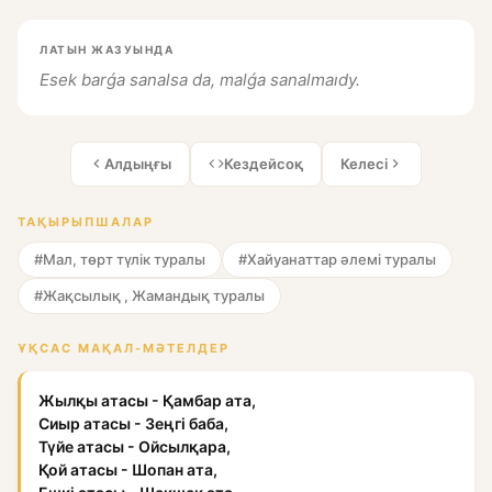
ЛАТЫН ЖАЗУЫНДА
Esek barǵa sanalsa da, malǵa sanalmaıdy.
Алдыңғы
Кездейсоқ
Келесі
ТАҚЫРЫПШАЛАР
#Мал, төрт түлік туралы
#Хайуанаттар әлемі туралы
#Жақсылық , Жамандық туралы
ҰҚСАС МАҚАЛ-МӘТЕЛДЕР
Жылқы атасы - Қамбар ата,
Сиыр атасы - Зеңгі баба,
Түйе атасы - Ойсылқара,
Қой атасы - Шопан ата,