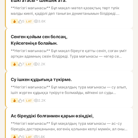
Ешкі атасы - Шекшек ата.
**Негізгі мағынасы** Бұл мақал-мәтел қазақтың төрт түлік
малды киелі, қадірлі деп таныған дүниетанымын білдіреді.
Мұнда...
5
3.6K
LAT
Сенген қойым сен болсаң,
Күйсегеніңе болайын.
**Негізгі мағынасы** Бұл мақал біреуге қатты сеніп, соған үміт
артқан адамның сөзін білдіреді. Тура мағынасы — «егер се...
7
2.2K
LAT
Су ішкен құдығыңа түкірме.
**Негізгі мағынасы** Бұл мақалдың тура мағынасы — су алып,
ішіп жүрген құдыққа түкіруге болмайды, өйткені ол суды
ластай...
4
2.2K
LAT
Ас біреудікі болғанмен қарын өзіңдікі,
**Негізгі мағынасы** Бұл мақалдың тура мағынасы — ас-су
біреудің дастарқанынан, өзгенің қолынан келуі мүмкін, ал оны
қор...
5
1.8K
LAT