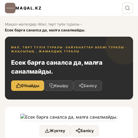
MAQAL.KZ
Мақал-мәтелдер
›
Мал, төрт түлік туралы
›
Есек барға саналса да, малға саналмайды.
МАЛ, ТӨРТ ТҮЛІК ТУРАЛЫ ·
ХАЙУАНАТТАР ӘЛЕМІ ТУРАЛЫ ·
ЖАҚСЫЛЫҚ , ЖАМАНДЫҚ ТУРАЛЫ
Есек барға саналса да, малға
саналмайды.
0
Ұнайды
Көшіру
Бөлісу
Жүктеу
Бөлісу