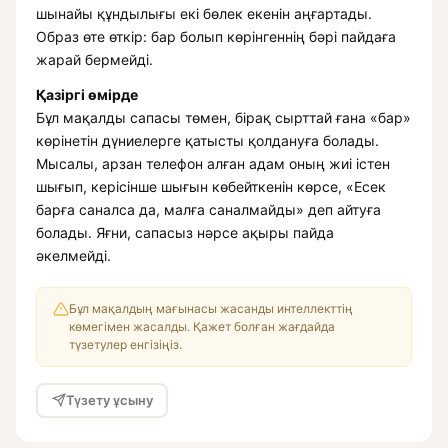
шынайы құндылығы екі бөлек екенін аңғартады.
Образ өте өткір: бар болып көрінгеннің бәрі пайдаға
жарай бермейді.
Қазіргі өмірде
Бұл мақалды сапасы төмен, бірақ сырттай ғана «бар»
көрінетін дүниелерге қатысты қолдануға болады.
Мысалы, арзан телефон алған адам оның жиі істен
шығып, керісінше шығын көбейткенін көрсе, «Есек
барға саналса да, малға саналмайды» деп айтуға
болады. Яғни, сапасыз нәрсе ақыры пайда
әкелмейді.
Бұл мақалдың мағынасы жасанды интеллекттің
көмегімен жасалды. Қажет болған жағдайда
түзетулер енгізіңіз.
Түзету ұсыну