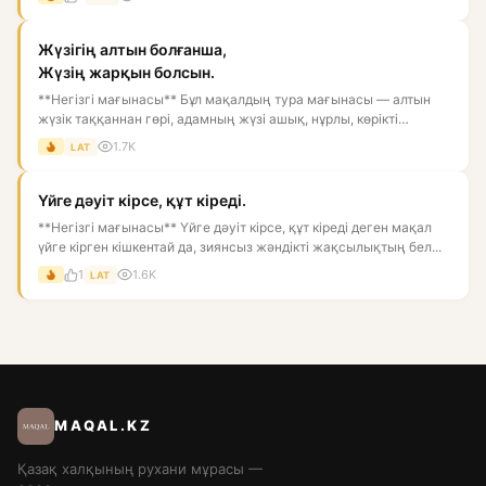
Жүзігің алтын болғанша,
Жүзің жарқын болсын.
**Негізгі мағынасы** Бұл мақалдың тура мағынасы — алтын
жүзік таққаннан гөрі, адамның жүзі ашық, нұрлы, көрікті
болғаны...
1.7K
LAT
Үйге дәуіт кірсе, құт кіреді.
**Негізгі мағынасы** Үйге дәуіт кірсе, құт кіреді деген мақал
үйге кірген кішкентай да, зиянсыз жәндікті жақсылықтың бел...
1
1.6K
LAT
MAQAL.KZ
Қазақ халқының рухани мұрасы —