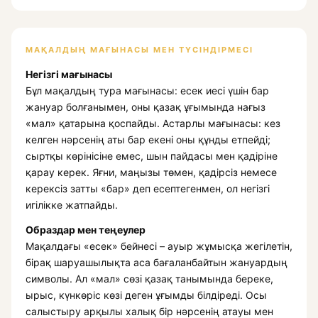
МАҚАЛДЫҢ МАҒЫНАСЫ МЕН ТҮСІНДІРМЕСІ
Негізгі мағынасы
Бұл мақалдың тура мағынасы: есек иесі үшін бар
жануар болғанымен, оны қазақ ұғымында нағыз
«мал» қатарына қоспайды. Астарлы мағынасы: кез
келген нәрсенің аты бар екені оны құнды етпейді;
сыртқы көрінісіне емес, шын пайдасы мен қадіріне
қарау керек. Яғни, маңызы төмен, қадірсіз немесе
керексіз затты «бар» деп есептегенмен, ол негізгі
игілікке жатпайды.
Образдар мен теңеулер
Мақалдағы «есек» бейнесі – ауыр жұмысқа жегілетін,
бірақ шаруашылықта аса бағаланбайтын жануардың
символы. Ал «мал» сөзі қазақ танымында береке,
ырыс, күнкөріс көзі деген ұғымды білдіреді. Осы
салыстыру арқылы халық бір нәрсенің атауы мен