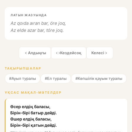
ЛАТЫН ЖАЗУЫНДА
Az qoıda aıran bar, óre joq,
Az elde azar bar, tóre joq.
Алдыңғы
Кездейсоқ
Келесі
ТАҚЫРЫПШАЛАР
#Ауыл туралы
#Ел туралы
#Көпшілік қауым туралы
ҰҚСАС МАҚАЛ-МӘТЕЛДЕР
Өсер елдің баласы,
Бірін-бірі батыр дейді.
Өшер елдің баласы,
Бірін-бірі қатын дейді.