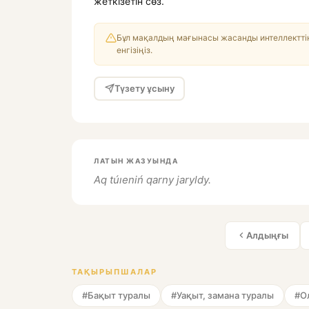
жеткізетін сөз.
Бұл мақалдың мағынасы жасанды интеллекттің
енгізіңіз.
Түзету ұсыну
ЛАТЫН ЖАЗУЫНДА
Aq túıeniń qarny jaryldy.
Алдыңғы
ТАҚЫРЫПШАЛАР
#Бақыт туралы
#Уақыт, замана туралы
#О