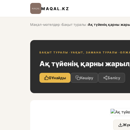
MAQAL.KZ
Мақал-мәтелдер
›
Бақыт туралы
›
Ақ түйенің қарны жар
БАҚЫТ ТУРАЛЫ ·
УАҚЫТ, ЗАМАНА ТУРАЛЫ ·
ОЛЖ
Ақ түйенің қарны жарыл
0
Ұнайды
Көшіру
Бөлісу
Жүк