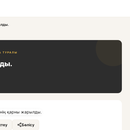
ылды.
А ТУРАЛЫ
ды.
теу
Бөлісу