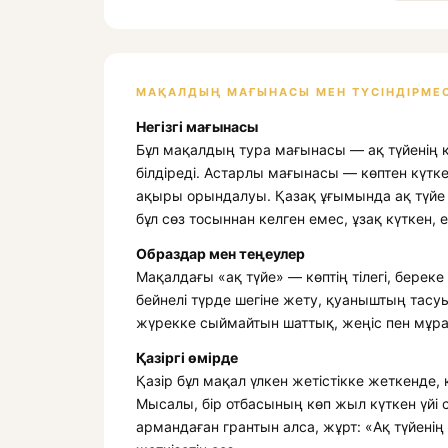
МАҚАЛДЫҢ МАҒЫНАСЫ МЕН ТҮСІНДІРМЕС
Негізгі мағынасы
Бұл мақалдың тура мағынасы — ақ түйенің 
білдіреді. Астарлы мағынасы — көптен күтк
ақыры орындалуы. Қазақ ұғымында ақ түйе —
бұл сөз тосыннан келген емес, ұзақ күткен,
Образдар мен теңеулер
Мақалдағы «ақ түйе» — көптің тілегі, бер
бейнелі түрде шегіне жету, қуаныштың тасуы
жүрекке сыймайтын шаттық, жеңіс пен мұра
Қазіргі өмірде
Қазір бұл мақал үлкен жетістікке жеткенде, 
Мысалы, бір отбасының көп жыл күткен үйі 
армандаған грантын алса, жұрт: «Ақ түйені