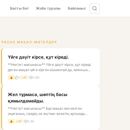
Басты бет
Жоба туралы
Байланыс
ҰҚСАС МАҚАЛ-МӘТЕЛДЕР
Үйге дәуіт кірсе, құт кіреді.
**Негізгі мағынасы** Үйге дәуіт кірсе, құт кіреді
деген мақал үйге кірген кішкентай да, зиянсыз
жәндікті жақсылықтың бел...
1
1.6K
LAT
Жел тұрмаса, шөптің басы
қимылдамайды.
**Негізгі мағынасы** Бұл мақал кез келген
оқиғаның, сөздің не әңгіме-өсектің артында
белгілі бір себеп болатынын білдіре...
1.4K
LAT