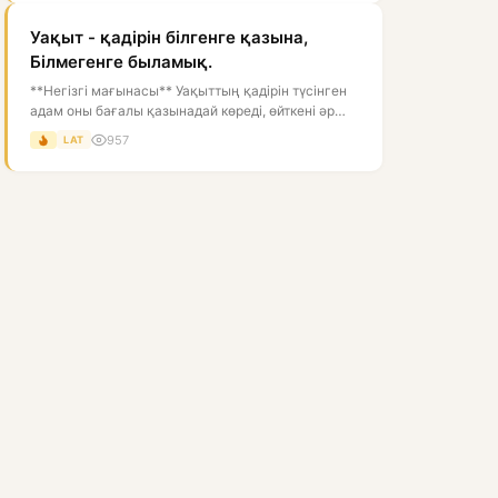
Уақыт - қадірін білгенге қазына,
Білмегенге быламық.
**Негізгі мағынасы** Уақыттың қадірін түсінген
адам оны бағалы қазынадай көреді, өйткені әр
сәтті тиімді пайдалану өмірд...
957
LAT