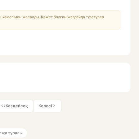
 көмегімен жасалды. Қажет болған жағдайда түзетулер
Кездейсоқ
Келесі
лжа туралы