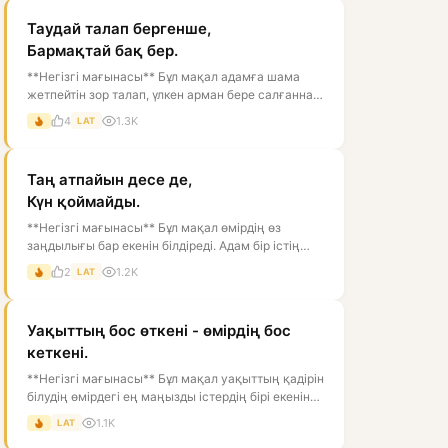
Таудай талап бергенше,
Бармақтай бақ бер.
**Негізгі мағынасы** Бұл мақал адамға шама
жетпейтін зор талап, үлкен арман бере салғаннан
гөрі, соған сәйкес келетін ба...
4
1.3K
LAT
Таң атпайын десе де,
Күн қоймайды.
**Негізгі мағынасы** Бұл мақал өмірдің өз
заңдылығы бар екенін білдіреді. Адам бір істің
болуын қаламаса да, табиғат пен...
2
1.2K
LAT
Уақыттың бос өткені - өмірдің бос
кеткені.
**Негізгі мағынасы** Бұл мақал уақыттың қадірін
білудің өмірдегі ең маңызды істердің бірі екенін
айтады. Тура мағынасынд...
1.1K
LAT