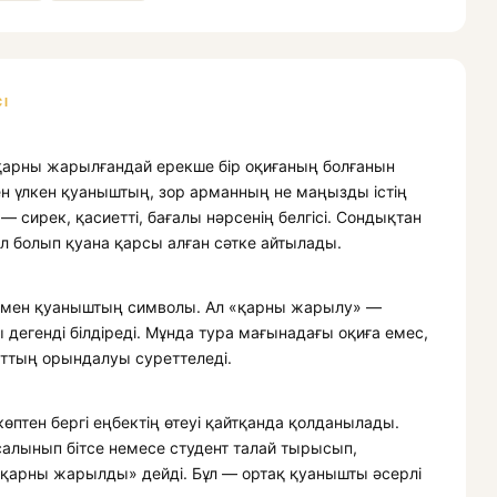
І
қарны жарылғандай ерекше бір оқиғаның болғанын
ен үлкен қуаныштың, зор арманның не маңызды істің
 сирек, қасиетті, бағалы нәрсенің белгісі. Сондықтан
 ел болып қуана қарсы алған сәтке айтылады.
еке мен қуаныштың символы. Ал «қарны жарылу» —
 дегенді білдіреді. Мұнда тура мағынадағы оқиға емес,
ттың орындалуы суреттеледі.
көптен бергі еңбектің өтеуі қайтқанда қолданылады.
салынып бітсе немесе студент талай тырысып,
ң қарны жарылды» дейді. Бұл — ортақ қуанышты әсерлі