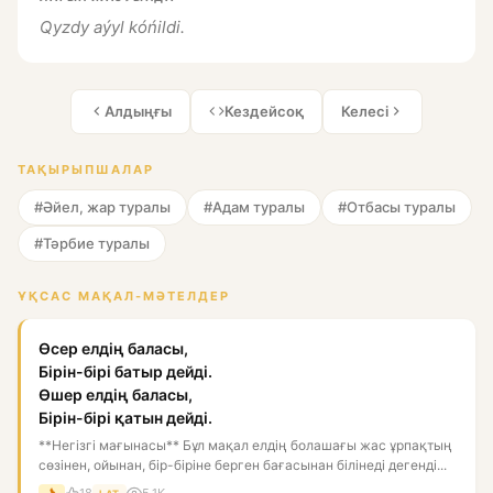
Qyzdy aýyl kóńildi.
Алдыңғы
Кездейсоқ
Келесі
ТАҚЫРЫПШАЛАР
#Әйел, жар туралы
#Адам туралы
#Отбасы туралы
#Тәрбие туралы
ҰҚСАС МАҚАЛ-МӘТЕЛДЕР
Өсер елдің баласы,
Бірін-бірі батыр дейді.
Өшер елдің баласы,
Бірін-бірі қатын дейді.
**Негізгі мағынасы** Бұл мақал елдің болашағы жас ұрпақтың
сөзінен, ойынан, бір-біріне берген бағасынан білінеді дегенді...