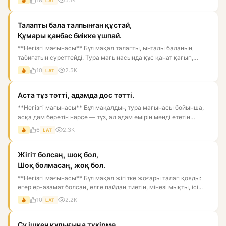
18
5.1K
LAT
Талапты бала талпынған құстай,
Құмары қанбас биікке ұшпай.
**Негізгі мағынасы** Бұл мақал талапты, ынталы баланың
табиғатын суреттейді. Тура мағынасында құс қанат қағып,
биікке ұм...
10
2.5K
LAT
Аста тұз тәтті, адамда дос тәтті.
**Негізгі мағынасы** Бұл мақалдың тура мағынасы бойынша,
асқа дәм беретін нәрсе — тұз, ал адам өмірін мәнді ететін
нәрс...
6
2.3K
LAT
Жігіт болсаң, шоқ бол,
Шоқ болмасаң, жоқ бол.
**Негізгі мағынасы** Бұл мақал жігітке жоғары талап қояды:
егер ер-азамат болсаң, елге пайдаң тиетін, мінезі мықты, ісі...
10
2.2K
LAT
Су ішкен құдығыңа түкірме.