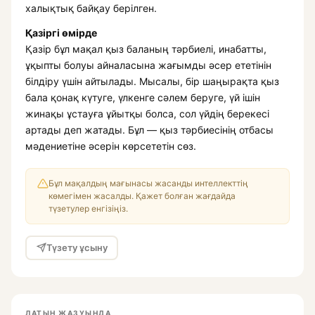
халықтық байқау берілген.
Қазіргі өмірде
Қазір бұл мақал қыз баланың тәрбиелі, инабатты,
ұқыпты болуы айналасына жағымды әсер ететінін
білдіру үшін айтылады. Мысалы, бір шаңырақта қыз
бала қонақ күтуге, үлкенге сәлем беруге, үй ішін
жинақы ұстауға ұйытқы болса, сол үйдің берекесі
артады деп жатады. Бұл — қыз тәрбиесінің отбасы
мәдениетіне әсерін көрсететін сөз.
Бұл мақалдың мағынасы жасанды интеллекттің
көмегімен жасалды. Қажет болған жағдайда
түзетулер енгізіңіз.
Түзету ұсыну
ЛАТЫН ЖАЗУЫНДА