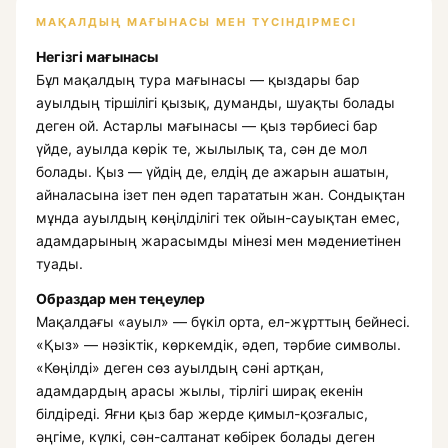
МАҚАЛДЫҢ МАҒЫНАСЫ МЕН ТҮСІНДІРМЕСІ
Негізгі мағынасы
Бұл мақалдың тура мағынасы — қыздары бар
ауылдың тіршілігі қызық, думанды, шуақты болады
деген ой. Астарлы мағынасы — қыз тәрбиесі бар
үйде, ауылда көрік те, жылылық та, сән де мол
болады. Қыз — үйдің де, елдің де ажарын ашатын,
айналасына ізет пен әдеп тарататын жан. Сондықтан
мұнда ауылдың көңілділігі тек ойын-сауықтан емес,
адамдарының жарасымды мінезі мен мәдениетінен
туады.
Образдар мен теңеулер
Мақалдағы «ауыл» — бүкіл орта, ел-жұрттың бейнесі.
«Қыз» — нәзіктік, көркемдік, әдеп, тәрбие символы.
«Көңілді» деген сөз ауылдың сәні артқан,
адамдардың арасы жылы, тірлігі ширақ екенін
білдіреді. Яғни қыз бар жерде қимыл-қозғалыс,
әңгіме, күлкі, сән-салтанат көбірек болады деген