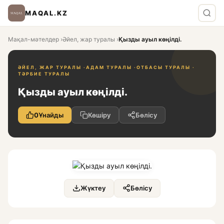
MAQAL.KZ
Мақал-мәтелдер
›
Әйел, жар туралы
›
Қызды ауыл көңілді.
ӘЙЕЛ, ЖАР ТУРАЛЫ ·
АДАМ ТУРАЛЫ ·
ОТБАСЫ ТУРАЛЫ ·
ТӘРБИЕ ТУРАЛЫ
Қызды ауыл көңілді.
0
Ұнайды
Көшіру
Бөлісу
Жүктеу
Бөлісу