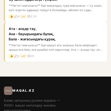
**Негізгі мағынасы** Бұл мақалдың тура мағынасы — су алып,
ішіп жүрген құдыққа түкіруге болмайды, өйткені ол суды
ластай...
4
2.2K
LAT
Ата - асқар тау,
Ана - бауырындағы бұлақ,
Бала - жағасындағы құрақ.
**Негізгі мағынасы** Бұл мақал ата-ананың бала өміріндегі
орнын өте биік, өте қымбат етіп көрсетеді. Ата — асқар тау: ол...
2
2K
LAT
MAQAL.KZ
Қазақ халқының рухани мұрасы —
9000+ мақал-мәтелдер жинағы
мағыналарымен.