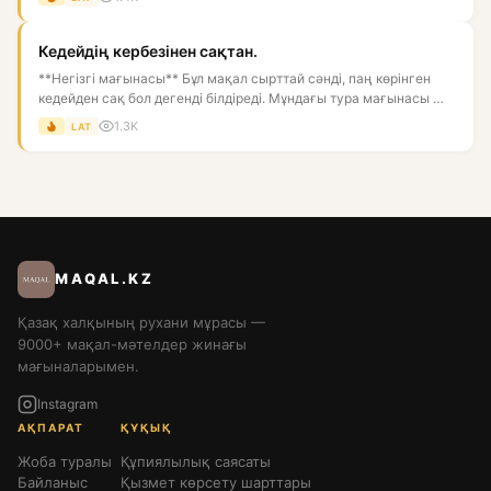
Кедейдің кербезінен сақтан.
**Негізгі мағынасы** Бұл мақал сырттай сәнді, паң көрінген
кедейден сақ бол дегенді білдіреді. Мұндағы тура мағынасы —
к...
1.3K
LAT
MAQAL.KZ
Қазақ халқының рухани мұрасы —
9000+ мақал-мәтелдер жинағы
мағыналарымен.
Instagram
АҚПАРАТ
ҚҰҚЫҚ
Жоба туралы
Құпиялылық саясаты
Байланыс
Қызмет көрсету шарттары