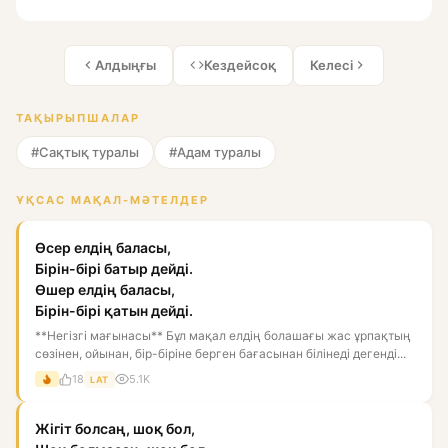
Алдыңғы
Кездейсоқ
Келесі
ТАҚЫРЫПШАЛАР
#Сақтық туралы
#Адам туралы
ҰҚСАС МАҚАЛ-МӘТЕЛДЕР
Өсер елдің баласы,
Бірін-бірі батыр дейді.
Өшер елдің баласы,
Бірін-бірі қатын дейді.
**Негізгі мағынасы** Бұл мақал елдің болашағы жас ұрпақтың
сөзінен, ойынан, бір-біріне берген бағасынан білінеді дегенді...
18
5.1K
LAT
Жігіт болсаң, шоқ бол,