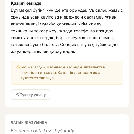
Қазіргі өмірде
Бұл мақал бүгінгі күні де өте орынды. Мысалы, жұмыс
орнында ұсақ қауіпсіздік ережесін сақтамау үлкен
апатқа әкелуі мүмкін: қорғаныш киім кимеу,
техниканы тексермеу, жолда телефонға алаңдау
сияқты әрекеттердің бәрі «елеусіз» көрінгенімен,
нәтижесі ауыр болады. Сондықтан ұсақ-түйекке де
жауапкершілікпен қарау керек.
Бұл мақалдың мағынасы жасанды интеллекттің
көмегімен жасалды. Қажет болған жағдайда
түзетулер енгізіңіз.
Түзету ұсыну
ЛАТЫН ЖАЗУЫНДА
Elemegen buta kóz shyǵarady.