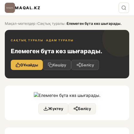
MAQAL.KZ
Мақал-мәтелдер
›
Сақтық туралы
›
Елемеген бұта көз шығарады.
САҚТЫҚ ТУРАЛЫ ·
АДАМ ТУРАЛЫ
Елемеген бұта көз шығарады.
0
Ұнайды
Көшіру
Бөлісу
Жүктеу
Бөлісу