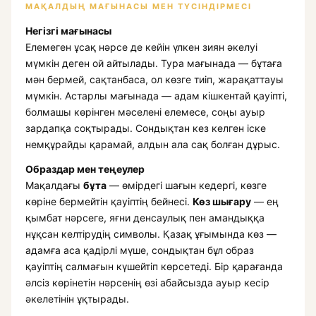
МАҚАЛДЫҢ МАҒЫНАСЫ МЕН ТҮСІНДІРМЕСІ
Негізгі мағынасы
Елемеген ұсақ нәрсе де кейін үлкен зиян әкелуі
мүмкін деген ой айтылады. Тура мағынада — бұтаға
мән бермей, сақтанбаса, ол көзге тиіп, жарақаттауы
мүмкін. Астарлы мағынада — адам кішкентай қауіпті,
болмашы көрінген мәселені елемесе, соңы ауыр
зардапқа соқтырады. Сондықтан кез келген іске
немқұрайды қарамай, алдын ала сақ болған дұрыс.
Образдар мен теңеулер
Мақалдағы
бұта
— өмірдегі шағын кедергі, көзге
көріне бермейтін қауіптің бейнесі.
Көз шығару
— ең
қымбат нәрсеге, яғни денсаулық пен амандыққа
нұқсан келтірудің символы. Қазақ ұғымында көз —
адамға аса қадірлі мүше, сондықтан бұл образ
қауіптің салмағын күшейтіп көрсетеді. Бір қарағанда
әлсіз көрінетін нәрсенің өзі абайсызда ауыр кесір
әкелетінін ұқтырады.