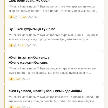
Шоқ болмасаң, жоқ бол.
**Негізгі мағынасы** Бұл мақал жігітке жоғары талап қояды:
егер ер-азамат болсаң, елге пайдаң тиетін, мінезі мықты, ісі...
10
2.2K
LAT
Су ішкен құдығыңа түкірме.
**Негізгі мағынасы** Бұл мақалдың тура мағынасы — су алып,
ішіп жүрген құдыққа түкіруге болмайды, өйткені ол суды
ластай...
4
2.2K
LAT
Жүзігің алтын болғанша,
Жүзің жарқын болсын.
**Негізгі мағынасы** Бұл мақалдың тура мағынасы — алтын
жүзік таққаннан гөрі, адамның жүзі ашық, нұрлы, көрікті
болғаны...
1.7K
LAT
Жел тұрмаса, шөптің басы қимылдамайды.
**Негізгі мағынасы** Бұл мақал кез келген оқиғаның, сөздің не
әңгіме-өсектің артында белгілі бір себеп болатынын білдіре...
1.4K
LAT