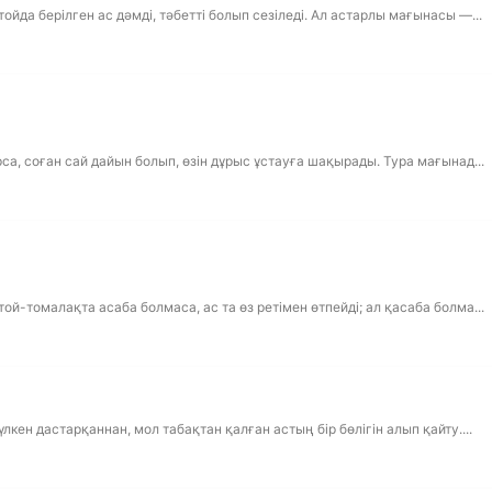
йда берілген ас дәмді, тәбетті болып сезіледі. Ал астарлы мағынасы —...
са, соған сай дайын болып, өзін дұрыс ұстауға шақырады. Тура мағынад...
й-томалақта асаба болмаса, ас та өз ретімен өтпейді; ал қасаба болма...
кен дастарқаннан, мол табақтан қалған астың бір бөлігін алып қайту....