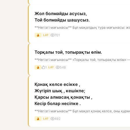
Жол болмайды асусыз,
Той болмайды шашусыз.
**Негізгі мағынасы** Бұл мақалдың тура мағынасы: жо
701
LAT
Торқалы той, топырақты өлім.
**Негізгі мағынасы** «Торқалы той, топырақты өлім» — ө
1
546
LAT
Қонақ келсе есікке ,
Жүгіріп шық , кешікпе;
Қарсы алмасаң қонақты ,
Кесір болар несіпке .
**Негізгі мағынасы** Бұл мақал қонақ келсе, оны құрм
492
LAT