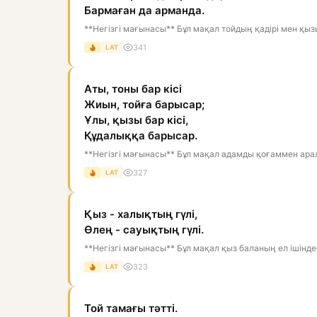
Бармаған да арманда.
**Негізгі мағынасы** Бұл мақал тойдың қадірі мен қыз
341
LAT
Аты, тоны бар кісі
Жиын, тойға барысар;
Ұлы, қызы бар кісі,
Құдалыққа барысар.
**Негізгі мағынасы** Бұл мақал адамды қоғаммен арала
327
LAT
Қыз - халықтың гүлі,
Өлең - сауықтың гүлі.
**Негізгі мағынасы** Бұл мақал қыз баланың ел ішіндегі
323
LAT
Той тамағы тәтті.