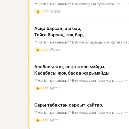
**Негізгі мағынасы** Бұл мақалдың тура мағынасы — то
305
LAT
Асқа барсаң, аш бар,
Тойға барсаң, тоқ бар,
**Негізгі мағынасы** Бұл мақал адамды қай ортаға бар
298
LAT
Асабасы жоқ асқа жарымайды,
Қасабасы жоқ басқа жарымайды.
**Негізгі мағынасы** Бұл мақалдың тура мағынасы — то
297
LAT
Сары табақтан сарқыт қайтар.
**Негізгі мағынасы** Бұл мақалдың тура мағынасы — үл
295
LAT