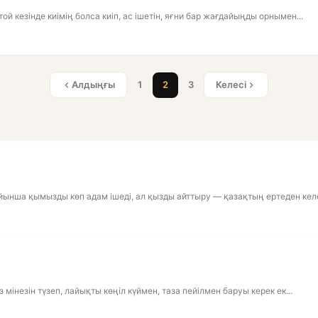
 кезінде киімің болса киіп, ас ішетін, яғни бар жағдайыңды орнымен...
Алдыңғы
1
2
3
Келесі
ынша қымызды көп адам ішеді, ал қызды айттыру — қазақтың ертеден келе
мінезін түзеп, лайықты көңіл күймен, таза пейілмен баруы керек ек...