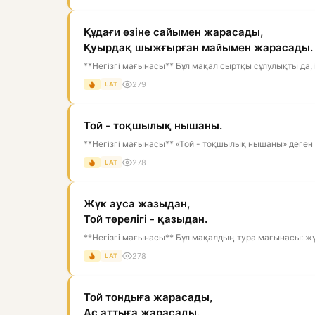
Құдағи өзіне сайымен жарасады,
Қуырдақ шыжғырған майымен жарасады.
**Негізгі мағынасы** Бұл мақал сыртқы сұлулықты да, і
279
LAT
Той - тоқшылық нышаны.
**Негізгі мағынасы** «Той - тоқшылық нышаны» деген ма
278
LAT
Жүк ауса жазыдан,
Той төрелігі - қазыдан.
**Негізгі мағынасы** Бұл мақалдың тура мағынасы: жүк
278
LAT
Той тондыға жарасады,
Ас аттыға жарасады.