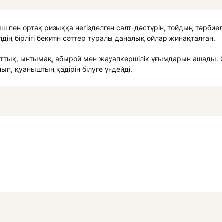
 пен ортақ ризыққа негізделген салт-дәстүрін, тойдың тәрбие
дің бірлігі бекитін сәттер туралы даналық ойлар жинақталған.
ттық, ынтымақ, абырой мен жауапкершілік ұғымдарын ашады.
ып, қуаныштың қадірін білуге үндейді.