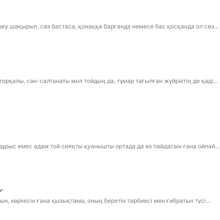
еу шақырып, сөз бастаса, қонаққа барғанда немесе бас қосқанда ол сөз...
рқалы, сән-салтанаты мол тойдың да, тұмар тағылған жүйріктің де қаді...
дұрыс емес адам той сияқты қуанышты ортада да өз пайдасын ғана ойлай...
.
, көрінісін ғана қызықтама, оның беретін тәрбиесі мен ғибратын түсі...