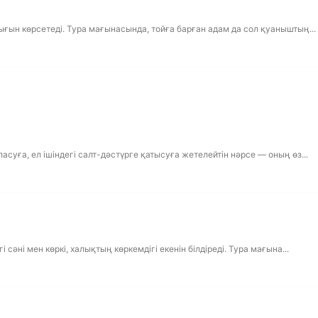
ығын көрсетеді. Тура мағынасында, тойға барған адам да сол қуаныштың...
суға, ел ішіндегі салт-дәстүрге қатысуға жетелейтін нәрсе — оның өз...
 сәні мен көркі, халықтың көркемдігі екенін білдіреді. Тура мағына...