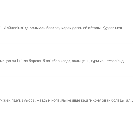
шкі үйлесімді де орнымен бағалау керек деген ой айтады. Құдағи мен...
қал ел ішінде береке-бірлік бар кезде, халықтың тұрмысы түзеліп, д...
 жеңілдеп, ауысса, жаздың қолайлы кезінде көшіп-қону оңай болады; ал...