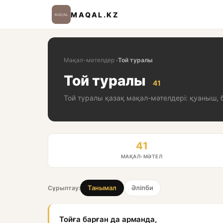
MAQAL.KZ
Мақал-мәтелдер
›
Той туралы
Той туралы
41
Той туралы қазақ мақал-мәтелдері: қуаныш, б
41
МАҚАЛ-МӘТЕЛ
Танымал
Әліпби
Сұрыптау:
Тойға барған да арманда,