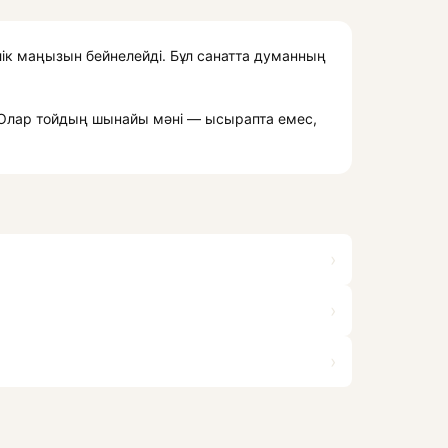
лік маңызын бейнелейді. Бұл санатта думанның
 Олар тойдың шынайы мәні — ысырапта емес,
›
›
›