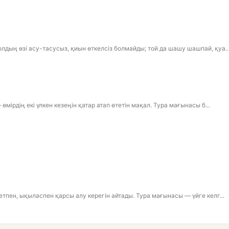
лдың өзі асу-тасусыз, қиын өткелсіз болмайды; той да шашу шашпай, қуа..
мірдің екі үлкен кезеңін қатар атап өтетін мақал. Тура мағынасы б...
етпен, ықыласпен қарсы алу керегін айтады. Тура мағынасы — үйге келг...