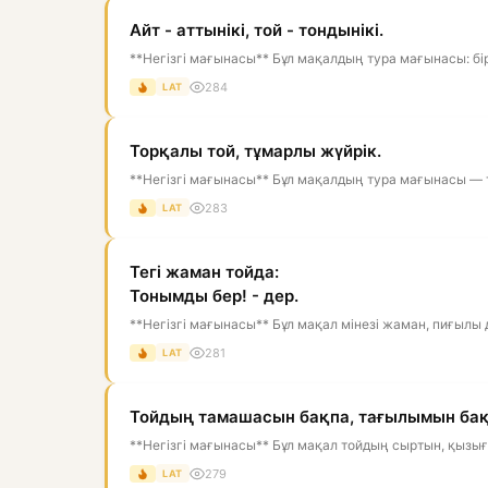
Айт - аттынікі, той - тондынікі.
**Негізгі мағынасы** Бұл мақалдың тура мағынасы: бір
284
LAT
Торқалы той, тұмарлы жүйрік.
**Негізгі мағынасы** Бұл мақалдың тура мағынасы — то
283
LAT
Тегі жаман тойда:
Тонымды бер! - дер.
**Негізгі мағынасы** Бұл мақал мінезі жаман, пиғылы 
281
LAT
Тойдың тамашасын бақпа, тағылымын бақ
**Негізгі мағынасы** Бұл мақал тойдың сыртын, қызығын
279
LAT