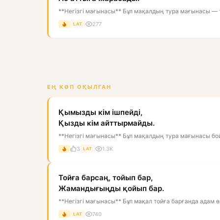
**Негізгі мағынасы** Бұл мақалдың тура мағынасы — той
277
LAT
ЕҢ КӨП ОҚЫЛҒАН
Қымызды кім ішпейді,
Қызды кім айттырмайды.
**Негізгі мағынасы** Бұл мақалдың тура мағынасы бой
3
1.3K
LAT
Тойға барсаң, тойып бар,
Жамандығыңды қойып бар.
**Негізгі мағынасы** Бұл мақал тойға барғанда адам өз 
740
LAT