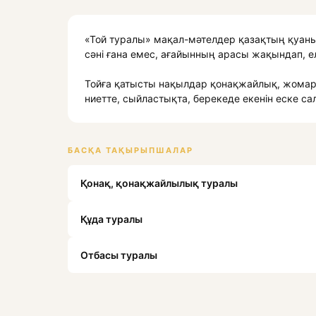
«Той туралы» мақал-мәтелдер қазақтың қуаныш
сәні ғана емес, ағайынның арасы жақындап, ел
Тойға қатысты нақылдар қонақжайлық, жомар
ниетте, сыйластықта, берекеде екенін еске сал
БАСҚА ТАҚЫРЫПШАЛАР
Қонақ, қонақжайлылық туралы
Құда туралы
Отбасы туралы