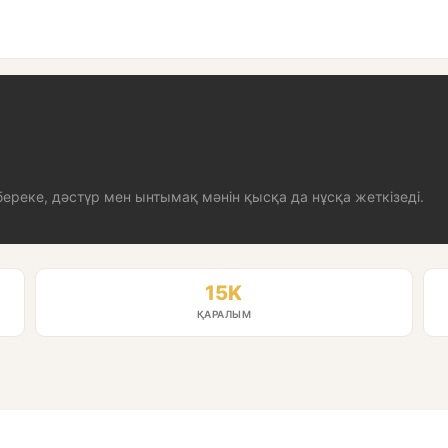
ереке, дәстүр мен ынтымақ мәнін қысқа да нұсқа жеткізеді.
15K
ҚАРАЛЫМ