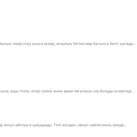
нша темір отқа қызса иіледі, ағаштың бетіне мөр басылса белгі қалады...
на, ащы тіліне, өткір сөзіне және арам пиғылына сақ болуды ескертеді...
 жеңіл айтпауға шақырады. Тіпті әзілдеп, ойнап сөйлегеннің өзінде...