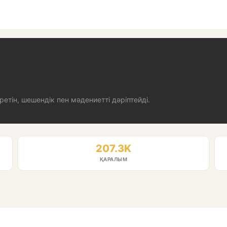
ретін, шешендік пен мәдениетті дәріптейді.
207.3K
ҚАРАЛЫМ