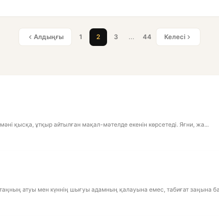
Алдыңғы
1
2
3
...
44
Келесі
мәні қысқа, ұтқыр айтылған мақал-мәтелде екенін көрсетеді. Яғни, жа...
аңның атуы мен күннің шығуы адамның қалауына емес, табиғат заңына бағ