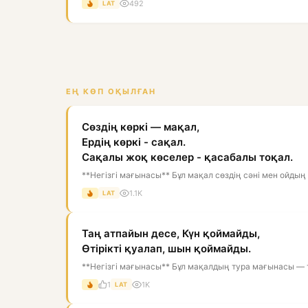
492
LAT
ЕҢ КӨП ОҚЫЛҒАН
Сөздің көркі — мақал,
Ердің көркі - сақал.
Сақалы жоқ көселер - қасабалы тоқал.
**Негізгі мағынасы** Бұл мақал сөздің сәні мен ойдың 
1.1K
LAT
Таң атпайын десе, Күн қоймайды,
Өтірікті қуалап, шын қоймайды.
**Негізгі мағынасы** Бұл мақалдың тура мағынасы — т
1
1K
LAT