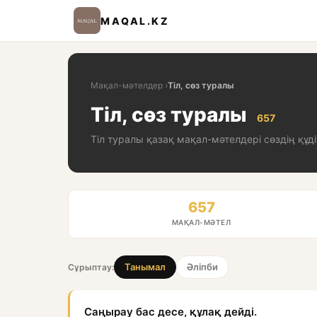
MAQAL.KZ
Мақал-мәтелдер
›
Тіл, сөз туралы
Тіл, сөз туралы
657
Тіл туралы қазақ мақал-мәтелдері сөздің құді
657
МАҚАЛ-МӘТЕЛ
Танымал
Әліпби
Сұрыптау:
Саңырау бас десе, құлақ дейді.