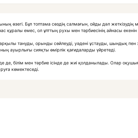
ның өзегі. Бұл топтама сөздің салмағын, ойды дәл жеткізудің 
ынас құралы емес, ол ұлттың рухы мен тәрбиесінің айнасы екенін
арқылы тануды, орынды сөйлеуді, уәдені ұстауды, шындық пен ж
сының ауырлығы сияқты өмірлік қағидаларды үйретеді.
е де, білім мен тәрбие ісінде де жиі қолданылады. Олар оқушыға
ыруға көмектеседі.