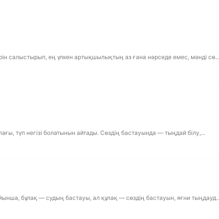
ін салыстырып, ең үлкен артықшылықтың аз ғана нәрседе емес, мәнді сө..
ағы, түп негізі болатынын айтады. Сөздің бастауында — тыңдай білу,...
ынша, бұлақ — судың бастауы, ал құлақ — сөздің бастауын, яғни тыңдауд..