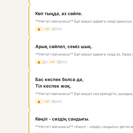
Көп тыңда, аз сөйле.
**Негізгі мағынасы** Бұл мақал адамға сөзді орынсыз к
505
LAT
Арық сөйлеп, семіз шық.
**Негізгі мағынасы** Бұл мақал адамға сөзді аз, бірақ
1
505
LAT
Бас кеспек болса да,
Тіл кеспек жоқ.
**Негізгі мағынасы** Бұл мақал сөз еркіндігін, шынды
493
LAT
Көңіл - сөздің сандығы.
**Негізгі мағынасы** «Көңіл - сөздің сандығы» деген м