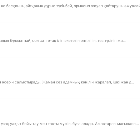
 не басқаның айтқанын дұрыс түсінбей, орынсыз жауап қайтаруын әжуалай.
н бұлжытпай, сол сәтте-ақ іліп әкететін ептілігін, тез түсініп жа...
н әсерін салыстырады. Жаман сөз адамның көңілін жаралап, ішкі жан д...
ұзақ уақыт бойы тау мен тасты мүжіп, бұза алады. Ал астарлы мағынасы...