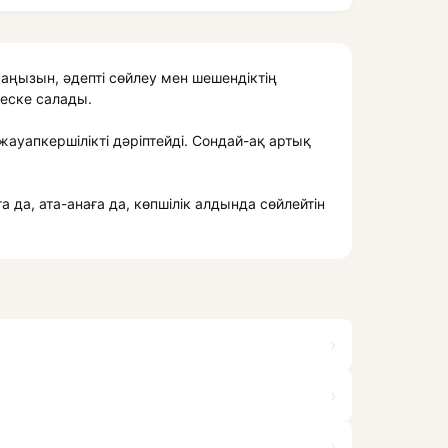
маңызын, әдепті сөйлеу мен шешендіктің
 еске салады.
ауапкершілікті дәріптейді. Сондай-ақ артық
 да, ата-анаға да, көпшілік алдында сөйлейтін
›
›
›