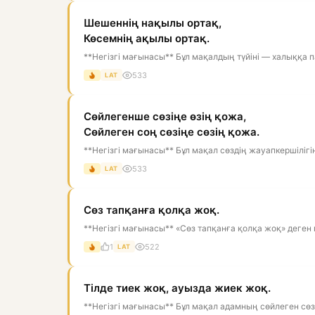
Шешеннің нақылы ортақ,
Көсемнің ақылы ортақ.
**Негізгі мағынасы** Бұл мақалдың түйіні — халыққа па
533
LAT
Сөйлегенше сөзіңе өзің қожа,
Сөйлеген соң сөзіңе сөзің қожа.
**Негізгі мағынасы** Бұл мақал сөздің жауапкершілігін 
533
LAT
Сөз тапқанға қолқа жоқ.
**Негізгі мағынасы** «Сөз тапқанға қолқа жоқ» деген м
1
522
LAT
Тілде тиек жоқ, ауызда жиек жоқ.
**Негізгі мағынасы** Бұл мақал адамның сөйлеген сөзі