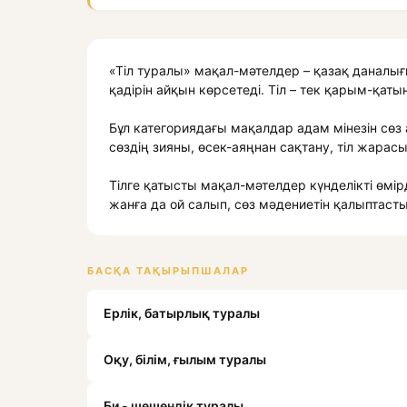
«Тіл туралы» мақал-мәтелдер – қазақ даналығы
қадірін айқын көрсетеді. Тіл – тек қарым-қат
Бұл категориядағы мақалдар адам мінезін сөз 
сөздің зияны, өсек-аяңнан сақтану, тіл жара
Тілге қатысты мақал-мәтелдер күнделікті өмірд
жанға да ой салып, сөз мәдениетін қалыптаст
БАСҚА ТАҚЫРЫПШАЛАР
Ерлік, батырлық туралы
Оқу, білім, ғылым туралы
Би - шешендік туралы