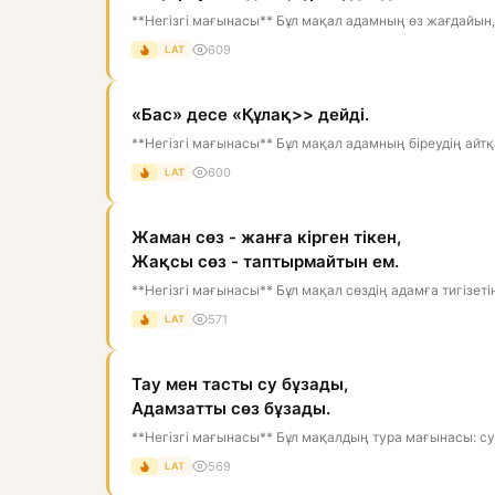
**Негізгі мағынасы** Бұл мақал адамның өз жағдайын,
609
LAT
«Бас» десе «Құлақ>> дейді.
**Негізгі мағынасы** Бұл мақал адамның біреудің айтқаны
600
LAT
Жаман сөз - жанға кірген тікен,
Жақсы сөз - таптырмайтын ем.
**Негізгі мағынасы** Бұл мақал сөздің адамға тигізеті
571
LAT
Тау мен тасты су бұзады,
Адамзатты сөз бұзады.
**Негізгі мағынасы** Бұл мақалдың тура мағынасы: су 
569
LAT