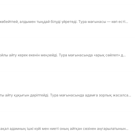
өбейтпей, алдымен тыңдай білуді үйретеді. Тура мағынасы — көп есті...
 ойлы айту керек екенін меңзейді. Тура мағынасында «арық сөйлеп» д...
қты айту құқығын дәріптейді. Тура мағынасында адамға зорлық жасалса...
ақал адамның ішкі күйі мен ниеті оның айтқан сөзінен аңғарылатынын...