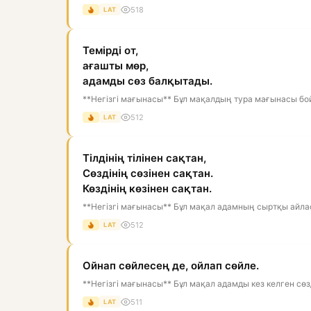
518
LAT
Темірді от,
ағашты мөр,
адамды сөз балқытады.
**Негізгі мағынасы** Бұл мақалдың тура мағынасы бойы
512
LAT
Тілдінің тілінен сақтан,
Сөздінің сөзінен сақтан.
Көздінің көзінен сақтан.
**Негізгі мағынасы** Бұл мақал адамның сыртқы айласы
512
LAT
Ойнап сөйлесең де, ойлап сөйле.
**Негізгі мағынасы** Бұл мақал адамды кез келген сөзді
511
LAT