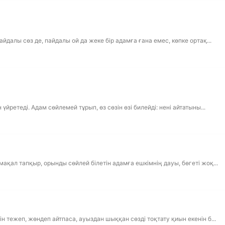
йдалы сөз де, пайдалы ой да жеке бір адамға ғана емес, көпке ортақ...
үйретеді. Адам сөйлемей тұрып, өз сөзін өзі билейді: нені айтатыны...
ақал тапқыр, орынды сөйлей білетін адамға ешкімнің дауы, бөгеті жоқ...
н тежеп, жөндеп айтпаса, ауыздан шыққан сөзді тоқтату қиын екенін б...