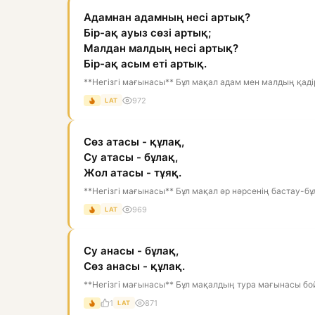
Адамнан адамның несі артық?
Бір-ақ ауыз сөзі артық;
Малдан малдың несі артық?
Бір-ақ асым еті артық.
**Негізгі мағынасы** Бұл мақал адам мен малдың қадір
972
LAT
Сөз атасы - құлақ,
Су атасы - бұлақ,
Жол атасы - тұяқ.
**Негізгі мағынасы** Бұл мақал әр нәрсенің бастау-бұл
969
LAT
Су анасы - бұлақ,
Сөз анасы - құлақ.
**Негізгі мағынасы** Бұл мақалдың тура мағынасы бой
1
871
LAT