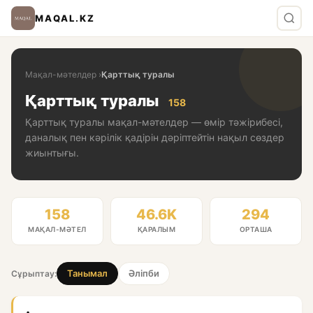
MAQAL.KZ
Мақал-мәтелдер
›
Қарттық туралы
Қарттық туралы
158
Қарттық туралы мақал-мәтелдер — өмір тәжірибесі,
даналық пен кәрілік қадірін дәріптейтін нақыл сөздер
жиынтығы.
158
46.6K
294
МАҚАЛ-МӘТЕЛ
ҚАРАЛЫМ
ОРТАША
Танымал
Әліпби
Сұрыптау: