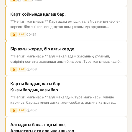
Қарт қойнында қалаш бар.
**Негізгі мағынасы** Қарт адам өмірдің талай сынағын көрген,
көрген-білгені көп, сондықтан оның жанында әрқашан
пайдасы...
481
LAT
Бір аяғы жерде, бір аяғы көрде.
**Негізгі мағынасы** Бұл мақал адам жасының ұлғайып,
өмірінің соңына жақындағанын білдіреді. Тура мағынасында бір
аяғы ж...
458
LAT
Қарты бардың хаты бар,
Қызы бардың назы бар.
**Негізгі мағынасы** Бұл мақалдың тура мағынасы: үйінде
қариясы бар адамның хатқа, жөн-жобаға, ақылға қатысты
айтатын сө...
452
LAT
Алтыдағы бала атқа мінсе,
Алпыстағы ата алдынан шығар.