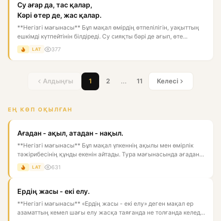
Су ағар да, тас қалар,
Кәрі өтер де, жас қалар.
**Негізгі мағынасы** Бұл мақал өмірдің өтпелілігін, уақыттың
ешкімді күтпейтінін білдіреді. Су сияқты бәрі де ағып, өте...
377
LAT
Алдыңғы
1
2
...
11
Келесі
ЕҢ КӨП ОҚЫЛҒАН
Ағадан - ақыл, атадан - нақыл.
**Негізгі мағынасы** Бұл мақал үлкеннің ақылы мен өмірлік
тәжірибесінің құнды екенін айтады. Тура мағынасында ағадан
ақы...
631
LAT
Ердің жасы - екі елу.
**Негізгі мағынасы** «Ердің жасы - екі елу» деген мақал ер
азаматтың кемел шағы елу жасқа таяғанда не толғанда келеді