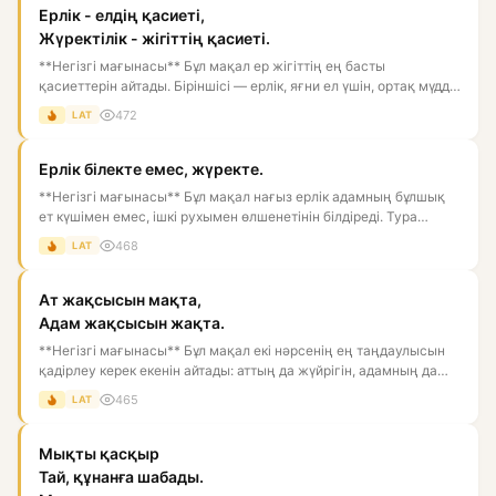
Ерлік - елдің қасиеті,
Жүректілік - жігіттің қасиеті.
**Негізгі мағынасы** Бұл мақал ер жігіттің ең басты
қасиеттерін айтады. Біріншісі — ерлік, яғни ел үшін, ортақ мүдде
үші...
472
LAT
Ерлік білекте емес, жүректе.
**Негізгі мағынасы** Бұл мақал нағыз ерлік адамның бұлшық
ет күшімен емес, ішкі рухымен өлшенетінін білдіреді. Тура
мағы...
468
LAT
Ат жақсысын мақта,
Адам жақсысын жақта.
**Негізгі мағынасы** Бұл мақал екі нәрсенің ең таңдаулысын
қадірлеу керек екенін айтады: аттың да жүйрігін, адамның да
ж...
465
LAT
Мықты қасқыр
Тай, құнанға шабады.