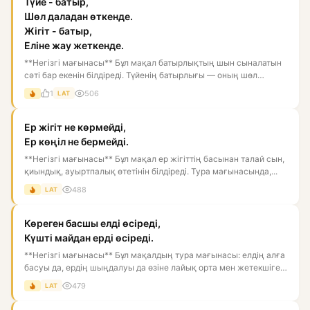
Түйе - батыр,
Шөл даладан өткенде.
Жігіт - батыр,
Еліне жау жеткенде.
**Негізгі мағынасы** Бұл мақал батырлықтың шын сыналатын
сәті бар екенін білдіреді. Түйенің батырлығы — оның шөл
даланы...
1
506
LAT
Ер жігіт не көрмейді,
Ер көңіл не бермейді.
**Негізгі мағынасы** Бұл мақал ер жігіттің басынан талай сын,
қиындық, ауыртпалық өтетінін білдіреді. Тура мағынасында,...
488
LAT
Көреген басшы елді өсіреді,
Күшті майдан ерді өсіреді.
**Негізгі мағынасы** Бұл мақалдың тура мағынасы: елдің алға
басуы да, ердің шыңдалуы да өзіне лайық орта мен жетекшіге
б...
479
LAT