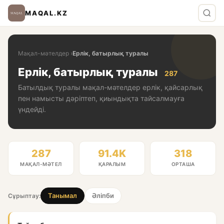
MAQAL.KZ
Мақал-мәтелдер
›
Ерлік, батырлық туралы
Ерлік, батырлық туралы
287
Батылдық туралы мақал-мәтелдер ерлік, қайсарлық
пен намысты дәріптеп, қиындықта тайсалмауға
үндейді.
287
91.4K
318
МАҚАЛ-МӘТЕЛ
ҚАРАЛЫМ
ОРТАША
Танымал
Әліпби
Сұрыптау: