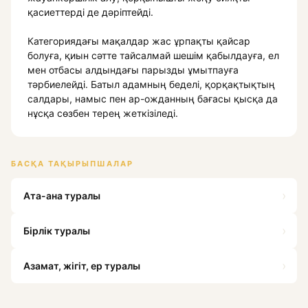
қасиеттерді де дәріптейді.
Категориядағы мақалдар жас ұрпақты қайсар
болуға, қиын сәтте тайсалмай шешім қабылдауға, ел
мен отбасы алдындағы парызды ұмытпауға
тәрбиелейді. Батыл адамның беделі, қорқақтықтың
салдары, намыс пен ар-ожданның бағасы қысқа да
нұсқа сөзбен терең жеткізіледі.
БАСҚА ТАҚЫРЫПШАЛАР
›
Ата-ана туралы
›
Бірлік туралы
›
Азамат, жігіт, ер туралы