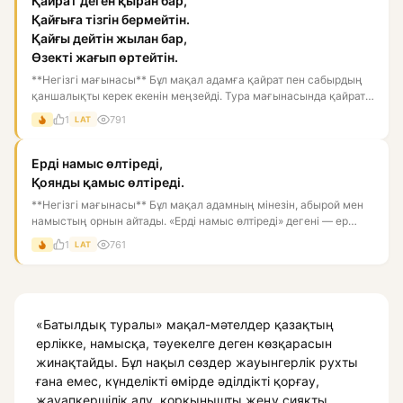
Қайрат деген қыран бар,
Қайғыға тізгін бермейтін.
Қайғы дейтін жылан бар,
Өзекті жағып өртейтін.
**Негізгі мағынасы** Бұл мақал адамға қайрат пен сабырдың
қаншалықты керек екенін меңзейді. Тура мағынасында қайрат
— қы...
1
791
LAT
Ерді намыс өлтіреді,
Қоянды қамыс өлтіреді.
**Негізгі мағынасы** Бұл мақал адамның мінезін, абырой мен
намыстың орнын айтады. «Ерді намыс өлтіреді» дегені — ер
жігі...
1
761
LAT
«Батылдық туралы» мақал-мәтелдер қазақтың
ерлікке, намысқа, тәуекелге деген көзқарасын
жинақтайды. Бұл нақыл сөздер жауынгерлік рухты
ғана емес, күнделікті өмірде әділдікті қорғау,
жауапкершілік алу, қорқынышты жеңу сияқты