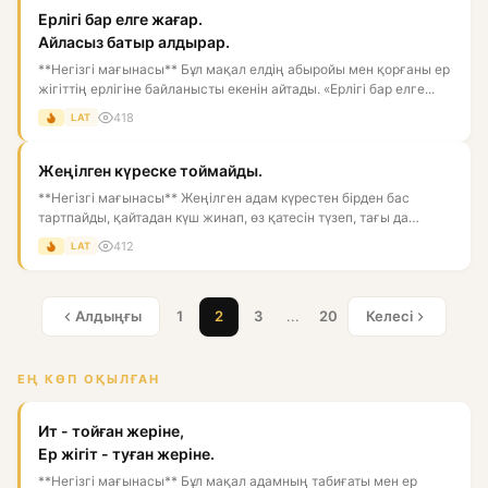
Ерлігі бар елге жағар.
Айласыз батыр алдырар.
**Негізгі мағынасы** Бұл мақал елдің абыройы мен қорғаны ер
жігіттің ерлігіне байланысты екенін айтады. «Ерлігі бар елге...
418
LAT
Жеңілген күреске тоймайды.
**Негізгі мағынасы** Жеңілген адам күрестен бірден бас
тартпайды, қайтадан күш жинап, өз қатесін түзеп, тағы да
талпынад...
412
LAT
Алдыңғы
1
2
3
...
20
Келесі
ЕҢ КӨП ОҚЫЛҒАН
Ит - тойған жеріне,
Ер жігіт - туған жеріне.
**Негізгі мағынасы** Бұл мақал адамның табиғаты мен ер