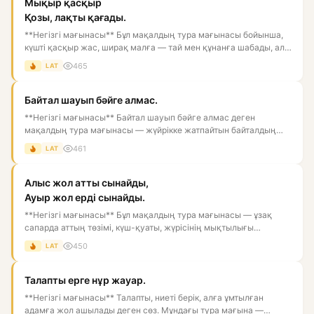
Мықыр қасқыр
Қозы, лақты қағады.
**Негізгі мағынасы** Бұл мақалдың тура мағынасы бойынша,
күшті қасқыр жас, ширақ малға — тай мен құнанға шабады, ал
әлсі...
465
LAT
Байтал шауып бәйге алмас.
**Негізгі мағынасы** Байтал шауып бәйге алмас деген
мақалдың тура мағынасы — жүйрікке жатпайтын байталдың
үлкен жарыста...
461
LAT
Алыс жол атты сынайды,
Ауыр жол ерді сынайды.
**Негізгі мағынасы** Бұл мақалдың тура мағынасы — ұзақ
сапарда аттың төзімі, күш-қуаты, жүрісінің мықтылығы
сыналады. Ал...
450
LAT
Талапты ерге нұр жауар.
**Негізгі мағынасы** Талапты, ниеті берік, алға ұмтылған
адамға жол ашылады деген сөз. Мұндағы тура мағына —