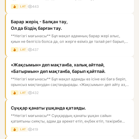
еңбектеніп,...
443
LAT
Барар жерің - Балқан тау,
Ол да біздің барған тау.
**Негізгі мағынасы** Бұл мақал адамның барар жері алыс,
қиын не белгісіз болса да, ол жерге өзіміз де талай рет барып,
ж...
437
LAT
«Жақсымын» деп мақтанба, халық айтпай,
«Батырмын» деп мақтанба, барып қайтпай.
**Негізгі мағынасы** Бұл мақал адамды өз ісіне өзі баға беріп,
орынсыз мақтанудан сақтандырады. «Жақсымын» деп айту аз,...
432
LAT
Сұңқар қанаты ұшқанда қатаяды.
**Негізгі мағынасы** Сұңқардың қанаты ұшқан сайын
қатаятыны сияқты, адам да әрекет етіп, еңбек етіп, тәжірибе
жинаған са...
419
LAT