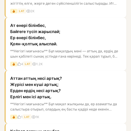
жігіттің елге, жерге деген сүйіспеншілігін салыстырады. Ит
тойған...
2K
LAT
Ат өнері білінбес,
Бәйгеге түсіп жарыспай;
Ер өнері білінбес,
Қоян-қолтық алыспай.
**Негізгі мағынасы** Бұл мақалдың мәні — аттың да, ердің де
шын қабілеті сынақ үстінде ғана көрінеді. Тек қарап тұрып, б...
4
1.2K
LAT
Аттан аттың несі артық?
Жүрісі мен күші артық;
Ерден ердің несі артық?
Ерлігі мен ісі артық.
**Негізгі мағынасы** Бұл мақал жылқыны да, ер азаматты да
салыстыра отырып, олардың ең басты қадірі неде екенін
көрсетед...
1
1K
LAT